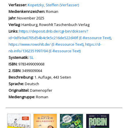
Verfasser:
Suche nach diesem Verfasser
Kopetzky, Steffen (Verfasser)
Medienkennzeichen:
Roman
Jahr:
November 2025
Verlag:
Hamburg, Rowohlt Taschenbuch Verlag
opens in new tab
Links:
Diesen Link in neuem Tab öffnen
https://deposit.dnb.de/cgi-bin/dokserv?
id=0dfe9a0705d54b4c9c5c216de522d49f (E-Ressource Text)
,
https://www.rowohlt.de/ (E-Ressource Text)
,
https://d-
nb.info/1362351997/04 (E-Ressource Text)
Systematik:
Suche nach dieser Systematik
SL
Suche nach diesem Interessenskreis
ISBN:
9783499009068
2. ISBN:
3499009064
Beschreibung:
1. Auflage, 443 Seiten
Suche nach dieser Beteiligten Person
Sprache:
Deutsch
Originaltitel:
Damenopfer
Mediengruppe:
Roman