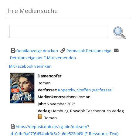
Ihre Mediensuche
Detailanzeige drucken
Permalink Detailanzeige
Detailanzeige per E-Mail versenden
Mit Facebook verlinken
Diesen Link in neuem Tab öffnen
wird in neuem Tab geöffnet
Damenopfer
Roman
Verfasser:
Suche nach diesem Verfasser
Kopetzky, Steffen (Verfasser)
Medienkennzeichen:
Roman
Jahr:
November 2025
Verlag:
Hamburg, Rowohlt Taschenbuch Verlag
Mediengruppe:
Roman
Link zu einem externen Medieninhalt - wird in neuem Tab geöffnet
https://deposit.dnb.de/cgi-bin/dokserv?
id=0dfe9a0705d54b4c9c5c216de522d49f (E-Ressource Text)