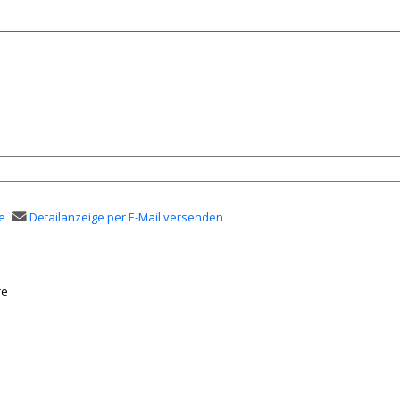
e
Detailanzeige per E-Mail versenden
en
re
er