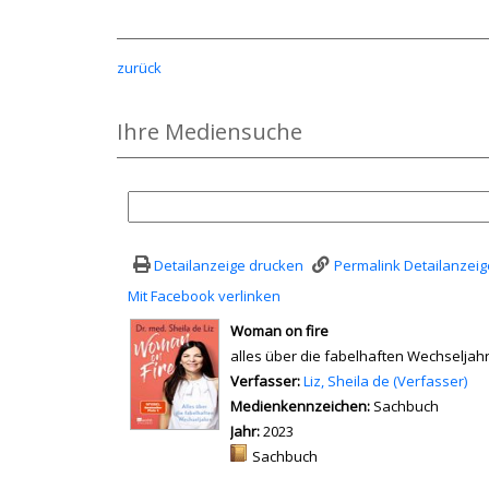
zurück
Ihre Mediensuche
Detailanzeige drucken
Permalink Detailanzeig
Mit Facebook verlinken
Diesen Link in neuem Tab öffn
wird in neuem Tab geöffnet
Woman on fire
alles über die fabelhaften Wechseljah
Verfasser:
Suche nach diesem Verfass
Liz, Sheila de (Verfasser)
Medienkennzeichen:
Sachbuch
Jahr:
2023
Mediengruppe:
Sachbuch