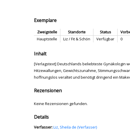
Exemplare
Zweigstelle
Standorte
Status
Vorb
Hauptstelle
Liz / Fit & Schön
Verfügbar
0
Inhalt
[Verlagstext] Deutschlands beliebteste Gynäkologin we
Hitzewallungen, Gewichtszunahme, Stimmungsschwanku
hoffnungslos veraltet und benötigt dringend ein Make
Rezensionen
Keine Rezensionen gefunden.
Details
Verfasser:
Suche nach diesem Verfasser
Liz, Sheila de (Verfasser)