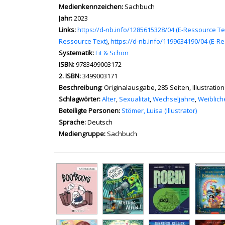
Medienkennzeichen:
Sachbuch
Jahr:
2023
opens in new tab
Links:
Diesen Link in neuem Tab öffnen
https://d-nb.info/1285615328/04 (E-Ressource Te
Ressource Text)
,
https://d-nb.info/1199634190/04 (E-Re
Systematik:
Suche nach dieser Systematik
Fit & Schön
Suche nach diesem Interessenskreis
ISBN:
9783499003172
2. ISBN:
3499003171
Beschreibung:
Originalausgabe, 285 Seiten, Illustratio
Schlagwörter:
Alter
,
Sexualität
,
Wechseljahre
,
Weiblich
Beteiligte Personen:
Suche nach dieser Beteiligten Pe
Stömer, Luisa (Illustrator)
Sprache:
Deutsch
Mediengruppe:
Sachbuch