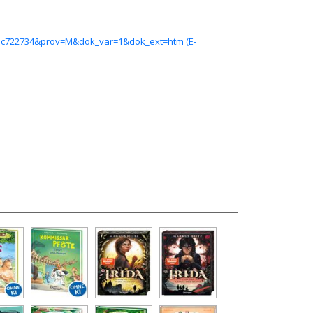
68ac722734&prov=M&dok_var=1&dok_ext=htm (E-