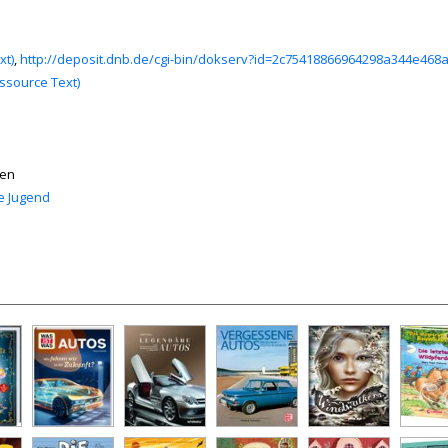
xt)
,
http://deposit.dnb.de/cgi-bin/dokserv?id=2c75418866964298a344e4
ssource Text)
nen
e Jugend
rson