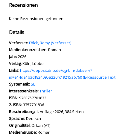
Rezensionen
Keine Rezensionen gefunden.
Details
Verfasser:
Suche nach diesem Verfasser
Fölck, Romy (Verfasser)
Medienkennzeichen:
Roman
Jahr:
2026
Verlag:
Köln, Lübbe
opens in new tab
Links:
Diesen Link in neuem Tab öffnen
https://deposit.dnb.de/cgi-bin/dokserv?
id=e14da1b3df824095a220fc19215a6760 (E-Ressource Text)
Systematik:
Suche nach dieser Systematik
SL
Interessenkreis:
Suche nach diesem Interessenskreis
Thriller
ISBN:
9783757701833
2. ISBN:
3757701836
Beschreibung:
1. Auflage 2026, 384 Seiten
Suche nach dieser Beteiligten Person
Sprache:
Deutsch
Originaltitel:
Orkan (AT)
Mediengruppe:
Roman