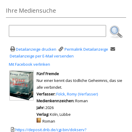
Ihre Mediensuche
Detailanzeige drucken
Permalink Detailanzeige
Detailanzeige per E-Mail versenden
Mit Facebook verlinken
Diesen Link in neuem Tab öffnen
wird in neuem Tab geöffnet
Fünf Fremde
Nur einer kennt das tödliche Geheimnis, das sie
alle verbindet.
Verfasser:
Suche nach diesem Verfasser
Fölck, Romy (Verfasser)
Medienkennzeichen:
Roman
Jahr:
2026
Verlag:
Köln, Lübbe
Mediengruppe:
Roman
Link zu einem externen Medieninhalt - wird in neuem Tab geöffnet
https://deposit.dnb.de/cgi-bin/dokserv?