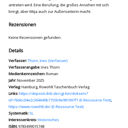
antreten wird. Eine Berufung, die großes Ansehen mit sich
bringt, aber Miija auch zur Außenseiterin macht.
Rezensionen
Keine Rezensionen gefunden.
Details
Verfasser:
Suche nach diesem Verfasser
Thorn, Ines (Verfasser)
Verfasserangabe:
Ines Thorn
Medienkennzeichen:
Roman
Jahr:
November 2025
Verlag:
Hamburg, Rowohlt Taschenbuch Verlag
opens in new tab
Links:
Diesen Link in neuem Tab öffnen
https://deposit.dnb.de/cgi-bin/dokserv?
id=76dec04e2c364640b7155b9e981097f1 (E-Ressource Text)
,
https://www.rowohlt.de/ (E-Ressource Text)
Systematik:
Suche nach dieser Systematik
SL
Interessenkreis:
Suche nach diesem Interessenskreis
Historisches
ISBN:
9783499015748