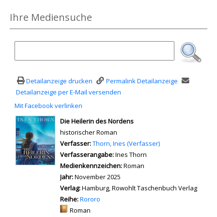
Ihre Mediensuche
Detailanzeige drucken
Permalink Detailanzeige
Detailanzeige per E-Mail versenden
Mit Facebook verlinken
Diesen Link in neuem Tab öffnen
wird in neuem Tab geöffnet
Die Heilerin des Nordens
historischer Roman
Verfasser:
Suche nach diesem Verfasser
Thorn, Ines (Verfasser)
Verfasserangabe:
Ines Thorn
Medienkennzeichen:
Roman
Jahr:
November 2025
Verlag:
Hamburg, Rowohlt Taschenbuch Verlag
Reihe:
Rororo
Mediengruppe:
Roman