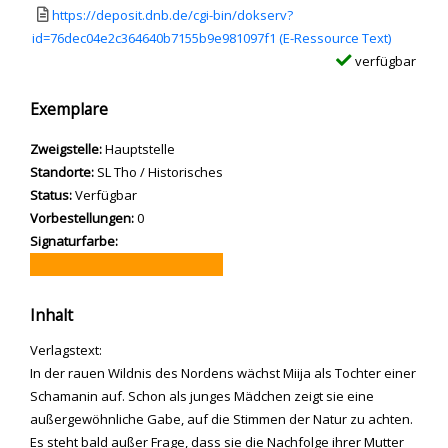
Link zu einem externen Medieninhalt - wird in neuem Tab geöffnet
https://deposit.dnb.de/cgi-bin/dokserv?
id=76dec04e2c364640b7155b9e981097f1 (E-Ressource Text)
verfügbar
Exemplare
Zweigstelle:
Hauptstelle
Standorte:
SL Tho / Historisches
Status:
Verfügbar
Vorbestellungen:
0
Signaturfarbe:
Inhalt
Verlagstext:
In der rauen Wildnis des Nordens wächst Miija als Tochter einer
Schamanin auf. Schon als junges Mädchen zeigt sie eine
außergewöhnliche Gabe, auf die Stimmen der Natur zu achten.
Es steht bald außer Frage, dass sie die Nachfolge ihrer Mutter