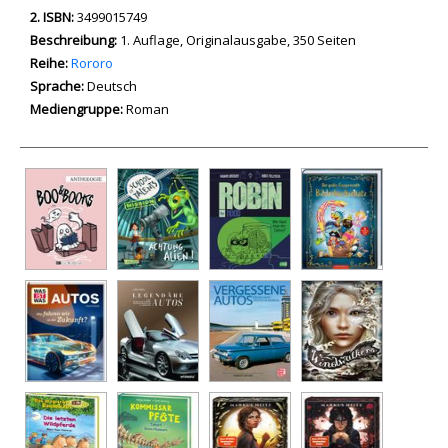
2. ISBN:
3499015749
Beschreibung:
1. Auflage, Originalausgabe, 350 Seiten
Reihe:
Rororo
Suche nach dieser Beteiligten Person
Sprache:
Deutsch
Mediengruppe:
Roman