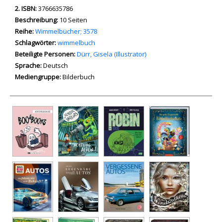
2. ISBN:
3766635786
Beschreibung:
10 Seiten
Reihe:
Wimmelbücher; 3578
Schlagwörter:
wimmelbuch
Beteiligte Personen:
Suche nach dieser Beteiligten Person
Dürr, Gisela (Illustrator)
Sprache:
Deutsch
Mediengruppe:
Bilderbuch