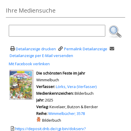
Ihre Mediensuche
Detailanzeige drucken
Permalink Detailanzeige
Detailanzeige per E-Mail versenden
Mit Facebook verlinken
Diesen Link in neuem Tab öffnen
wird in neuem Tab geöffnet
Die schönsten Feste im Jahr
Wimmelbuch
Verfasser:
Suche nach diesem Verfasser
Lörks, Vera (Verfasser)
Medienkennzeichen:
Bilderbuch
Jahr:
2025
Verlag:
Kevelaer, Butzon & Bercker
Reihe:
Wimmelbücher; 3578
Mediengruppe:
Bilderbuch
Link zu einem externen Medieninhalt - wird in neuem Tab geöffnet
https://deposit.dnb.de/cgi-bin/dokserv?