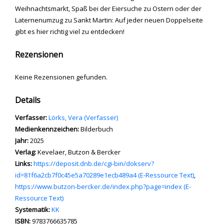
Weihnachtsmarkt, Spaß bei der Eiersuche zu Ostern oder der
Laternenumzug zu Sankt Martin: Auf jeder neuen Doppelseite
gibt es hier richtig viel zu entdecken!
Rezensionen
Keine Rezensionen gefunden.
Details
Verfasser:
Suche nach diesem Verfasser
Lörks, Vera (Verfasser)
Medienkennzeichen:
Bilderbuch
Jahr:
2025
Verlag:
Kevelaer, Butzon & Bercker
opens in new tab
Links:
Diesen Link in neuem Tab öffnen
https://deposit.dnb.de/cgi-bin/dokserv?
id=81f6a2cb7f0c45e5a70289e1ecb489a4 (E-Ressource Text)
,
https://www.butzon-bercker.de/index.php?page=index (E-
Ressource Text)
Systematik:
Suche nach dieser Systematik
KK
Suche nach diesem Interessenskreis
ISBN:
9783766635785