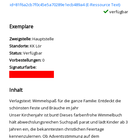
id=81f6a2cb7f0c45e5a70289e1ecb489a4 (E-Ressource Text)
verfügbar
Exemplare
Zweigstelle:
Hauptstelle
Standorte:
KK Lör
Status:
Verfügbar
Vorbestellungen:
0
Signaturfarbe:
Inhalt
Verlagstext: Wimmelspaß für die ganze Familie: Entdeckt die
schönsten Feste und Bräuche im Jahr
Unser Kirchenjahr ist bunt! Dieses farbenfrohe Wimmelbuch
hält abwechslungsreichen Suchspaß parat und lädt Kinder ab 3
Jahren ein, die bekanntesten christlichen Feiertage
kennenzulernen. Ob Adventsstimmung auf dem