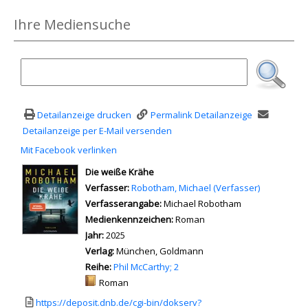
Ihre Mediensuche
Detailanzeige drucken
Permalink Detailanzeige
Detailanzeige per E-Mail versenden
Mit Facebook verlinken
Diesen Link in neuem Tab öffnen
wird in neuem Tab geöffnet
Die weiße Krähe
Verfasser:
Suche nach diesem Verfasser
Robotham, Michael (Verfasser)
Verfasserangabe:
Michael Robotham
Medienkennzeichen:
Roman
Jahr:
2025
Verlag:
München, Goldmann
Reihe:
Phil McCarthy; 2
Mediengruppe:
Roman
Link zu einem externen Medieninhalt - wird in neuem Tab geöffnet
https://deposit.dnb.de/cgi-bin/dokserv?