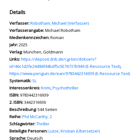
Details
Verfasser:
Suche nach diesem Verfasser
Robotham, Michael (Verfasser)
Verfasserangabe:
Michael Robotham
Medienkennzeichen:
Roman
Jahr:
2025
Verlag:
München, Goldmann
opens in new tab
Links:
Diesen Link in neuem Tab öffnen
https://deposit.dnb.de/cgi-bin/dokserv?
id=46c1d2fe24d84f44bdf5c9276737b949 (E-Ressource Text)
,
https://www.penguin.de/ean/9783442316939 (E-Ressource Text)
Systematik:
Suche nach dieser Systematik
SL
Interessenkreis:
Suche nach diesem Interessenskreis
Krimi
,
Psychothriller
ISBN:
9783442316939
2. ISBN:
3442316936
Beschreibung:
544 Seiten
Reihe:
Phil McCarthy; 2
Schlagwörter:
Thriller
Beteiligte Personen:
Suche nach dieser Beteiligten Person
Lutze, Kristian (Übersetzer)
Sprache:
Deutsch