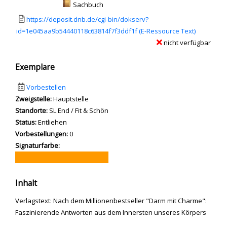
Mediengruppe:
Sachbuch
Link zu einem externen Medieninhalt - wird in neuem Tab geöffnet
https://deposit.dnb.de/cgi-bin/dokserv?
id=1e045aa9b54440118c63814f7f3ddf1f (E-Ressource Text)
nicht verfügbar
Exemplare
Vorbestellen
Zweigstelle:
Hauptstelle
Standorte:
SL End / Fit & Schön
Status:
Entliehen
Vorbestellungen:
0
Signaturfarbe:
Inhalt
Verlagstext: Nach dem Millionenbestseller "Darm mit Charme":
Faszinierende Antworten aus dem Innersten unseres Körpers