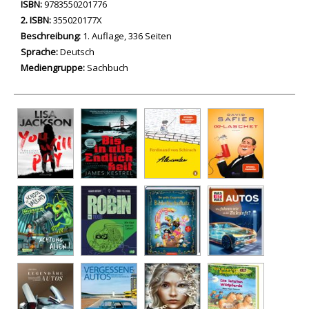
ISBN:
9783550201776
2. ISBN:
355020177X
Beschreibung:
1. Auflage, 336 Seiten
Suche nach dieser Beteiligten Person
Sprache:
Deutsch
Mediengruppe:
Sachbuch