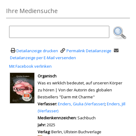
Ihre Mediensuche
Detailanzeige drucken
Permalink Detailanzeige
Detailanzeige per E-Mail versenden
Mit Facebook verlinken
Diesen Link in neuem Tab öffnen
wird in neuem Tab geöffnet
Organisch
Was es wirklich bedeutet, auf unseren Körper
zu hören | Von der Autorin des globalen
Bestsellers "Darm mit Charme"
Verfasser:
Suche nach diesem Verfasser
Enders, Giulia (Verfasser)
;
Enders, Jill
(Verfasser)
Medienkennzeichen:
Sachbuch
Jahr:
2025
Verlag:
Berlin, Ullstein Buchverlage