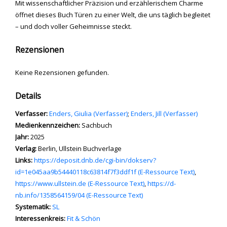
Mit wissenschaftlicher Präzision und erzählerischem Charme
öffnet dieses Buch Türen zu einer Welt, die uns täglich begleitet
– und doch voller Geheimnisse steckt.
Rezensionen
Keine Rezensionen gefunden.
Details
Verfasser:
Suche nach diesem Verfasser
Enders, Giulia (Verfasser)
;
Enders, Jill (Verfasser)
Medienkennzeichen:
Sachbuch
Jahr:
2025
Verlag:
Berlin, Ullstein Buchverlage
opens in new tab
Links:
Diesen Link in neuem Tab öffnen
https://deposit.dnb.de/cgi-bin/dokserv?
id=1e045aa9b54440118c63814f7f3ddf1f (E-Ressource Text)
,
https://www.ullstein.de (E-Ressource Text)
,
https://d-
nb.info/1358564159/04 (E-Ressource Text)
Systematik:
Suche nach dieser Systematik
SL
Interessenkreis:
Suche nach diesem Interessenskreis
Fit & Schön