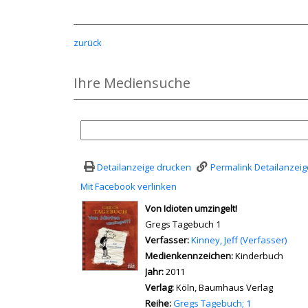
zurück
Ihre Mediensuche
Detailanzeige drucken
Permalink Detailanzeig
Mit Facebook verlinken
Diesen Link in neuem Tab öffn
wird in neuem Tab geöffnet
Von Idioten umzingelt!
Gregs Tagebuch 1
Verfasser:
Suche nach diesem Verfass
Kinney, Jeff (Verfasser)
Medienkennzeichen:
Kinderbuch
Jahr:
2011
Verlag:
Köln, Baumhaus Verlag
Reihe:
Gregs Tagebuch; 1