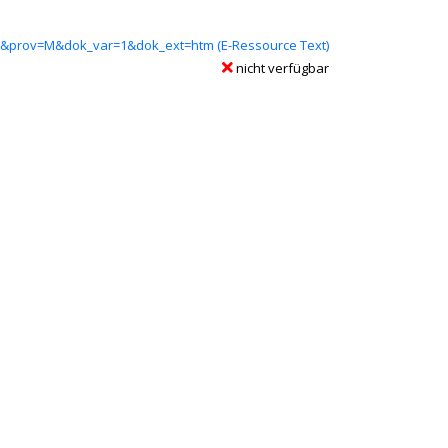
 Tab geöffnet
408&prov=M&dok_var=1&dok_ext=htm (E-Ressource Text)
nicht verfügbar