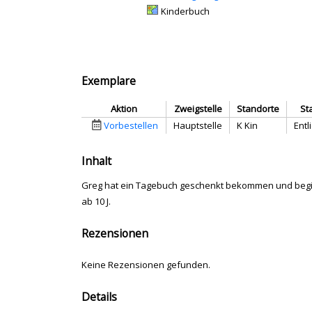
Mediengruppe:
Kinderbuch
Exemplare
Aktion
Zweigstelle
Standorte
St
Vorbestellen
Hauptstelle
K Kin
Entl
Inhalt
Greg hat ein Tagebuch geschenkt bekommen und begin
ab 10 J.
Rezensionen
Keine Rezensionen gefunden.
Details