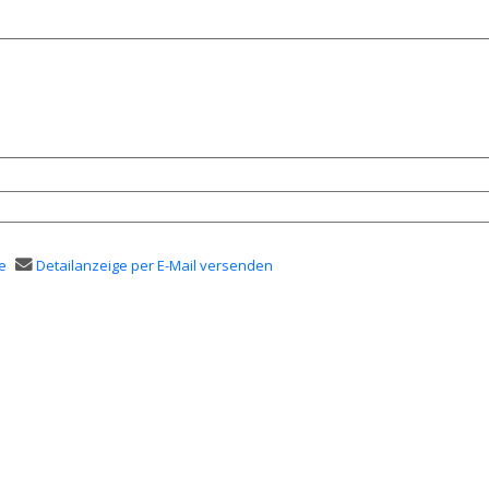
e
Detailanzeige per E-Mail versenden
en
er