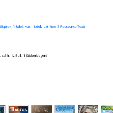
5408&prov=M&dok_var=1&dok_ext=htm (E-Ressource Text)
zahlr. Ill., Beil. (1 Stickerbogen)
rson