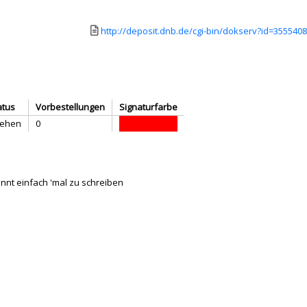
Link zu einem externen Medieninhalt - wird in neuem
http://deposit.dnb.de/cgi-bin/dokserv?id=3555
atus
Vorbestellungen
Signaturfarbe
iehen
0
nt einfach 'mal zu schreiben