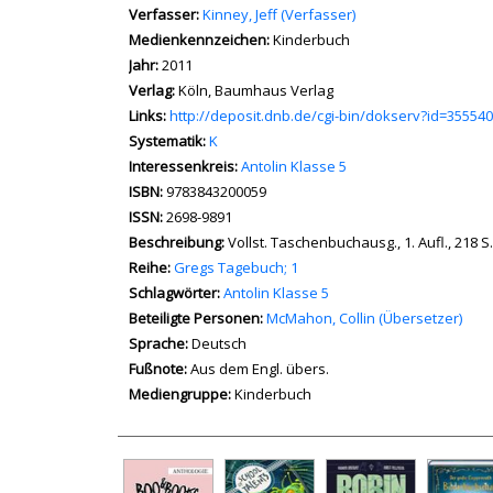
Verfasser:
Suche nach diesem Verfasser
Kinney, Jeff (Verfasser)
Medienkennzeichen:
Kinderbuch
Jahr:
2011
Verlag:
Köln, Baumhaus Verlag
opens in new tab
Links:
Diesen Link in neuem Tab öffnen
http://deposit.dnb.de/cgi-bin/dokserv?id=355
Systematik:
Suche nach dieser Systematik
K
Interessenkreis:
Suche nach diesem Interessenskreis
Antolin Klasse 5
ISBN:
9783843200059
ISSN:
2698-9891
Beschreibung:
Vollst. Taschenbuchausg., 1. Aufl., 218 S., 
Reihe:
Gregs Tagebuch; 1
Schlagwörter:
Antolin Klasse 5
Beteiligte Personen:
Suche nach dieser Beteiligten Pe
McMahon, Collin (Übersetzer)
Sprache:
Deutsch
Fußnote:
Aus dem Engl. übers.
Mediengruppe:
Kinderbuch