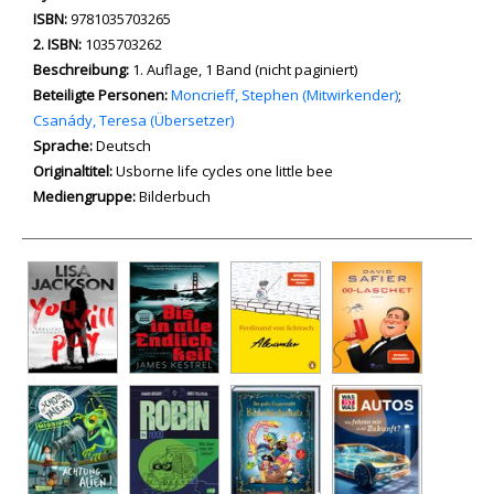
Suche nach diesem Interessenskreis
ISBN:
9781035703265
2. ISBN:
1035703262
Beschreibung:
1. Auflage, 1 Band (nicht paginiert)
Beteiligte Personen:
Suche nach dieser Beteiligten Person
Moncrieff, Stephen (Mitwirkender)
;
Csanády, Teresa (Übersetzer)
Sprache:
Deutsch
Originaltitel:
Usborne life cycles one little bee
Mediengruppe:
Bilderbuch