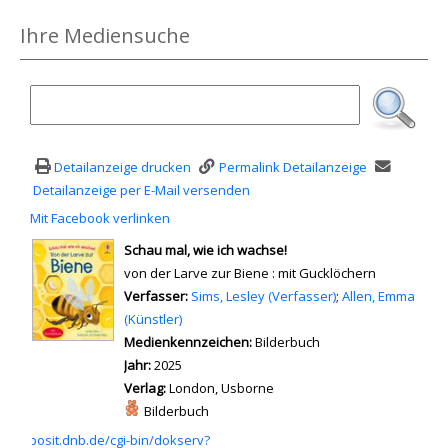
Ihre Mediensuche
Detailanzeige drucken
Permalink Detailanzeige
Detailanzeige per E-Mail versenden
Mit Facebook verlinken
Diesen Link in neuem Tab öffnen
wird in neuem Tab geöffnet
Schau mal, wie ich wachse!
von der Larve zur Biene : mit Gucklöchern
Verfasser:
Suche nach diesem Verfasser
Sims, Lesley (Verfasser)
;
Allen, Emma
(Künstler)
Medienkennzeichen:
Bilderbuch
Jahr:
2025
Verlag:
London, Usborne
Mediengruppe:
Bilderbuch
 einem externen Medieninhalt - wird in neuem Tab geöffnet
p://deposit.dnb.de/cgi-bin/dokserv?