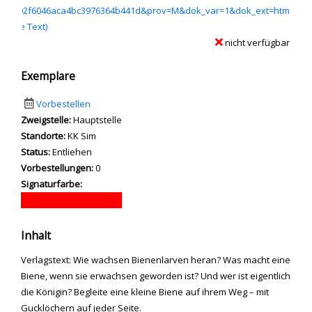
7e5402f6046aca4bc3976364b441d&prov=M&dok_var=1&dok_ext=htm
ource Text)
nicht verfügbar
Exemplare
Vorbestellen
Zweigstelle:
Hauptstelle
Standorte:
KK Sim
Status:
Entliehen
Vorbestellungen:
0
Signaturfarbe:
Inhalt
Verlagstext: Wie wachsen Bienenlarven heran? Was macht eine
Biene, wenn sie erwachsen geworden ist? Und wer ist eigentlich
die Königin? Begleite eine kleine Biene auf ihrem Weg – mit
Gucklöchern auf jeder Seite.