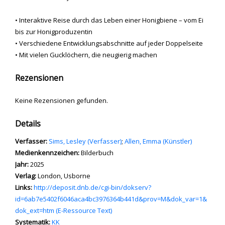
• Interaktive Reise durch das Leben einer Honigbiene – vom Ei
bis zur Honigproduzentin
• Verschiedene Entwicklungsabschnitte auf jeder Doppelseite
• Mit vielen Gucklöchern, die neugierig machen
Rezensionen
Keine Rezensionen gefunden.
Details
Verfasser:
Suche nach diesem Verfasser
Sims, Lesley (Verfasser)
;
Allen, Emma (Künstler)
Medienkennzeichen:
Bilderbuch
Jahr:
2025
Verlag:
London, Usborne
opens in new tab
Links:
Diesen Link in neuem Tab öffnen
http://deposit.dnb.de/cgi-bin/dokserv?
id=6ab7e5402f6046aca4bc3976364b441d&prov=M&dok_var=1&
dok_ext=htm (E-Ressource Text)
Systematik:
Suche nach dieser Systematik
KK