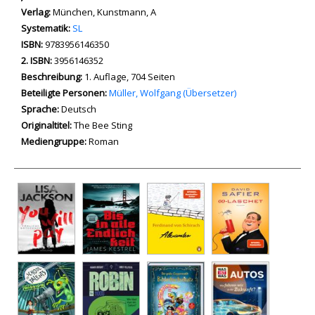
Verlag:
München, Kunstmann, A
opens in new tab
Diesen Link in neuem Tab öffnen
Systematik:
Suche nach dieser Systematik
SL
Suche nach diesem Interessenskreis
ISBN:
9783956146350
2. ISBN:
3956146352
Beschreibung:
1. Auflage, 704 Seiten
Beteiligte Personen:
Suche nach dieser Beteiligten Person
Müller, Wolfgang (Übersetzer)
Sprache:
Deutsch
Originaltitel:
The Bee Sting
Mediengruppe:
Roman