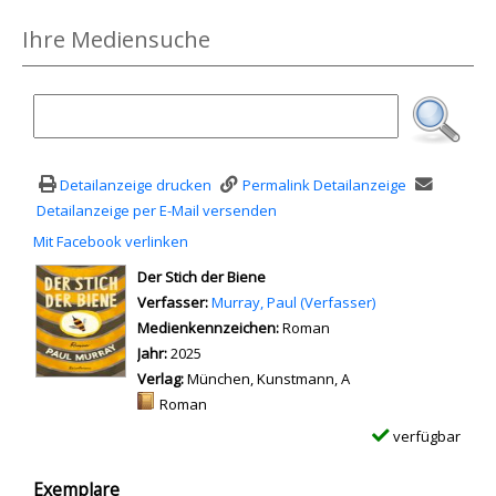
Ihre Mediensuche
Detailanzeige drucken
Permalink Detailanzeige
Detailanzeige per E-Mail versenden
Mit Facebook verlinken
Diesen Link in neuem Tab öffnen
wird in neuem Tab geöffnet
Der Stich der Biene
Verfasser:
Suche nach diesem Verfasser
Murray, Paul (Verfasser)
Medienkennzeichen:
Roman
Jahr:
2025
Verlag:
München, Kunstmann, A
Mediengruppe:
Roman
verfügbar
Exemplare