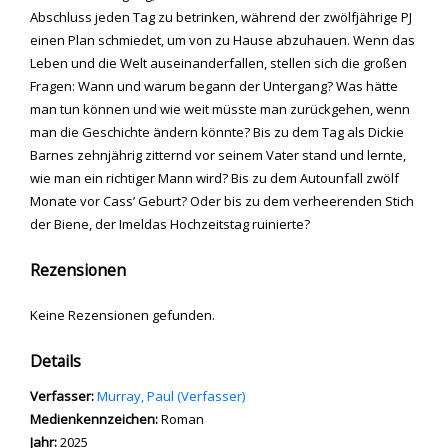
Abschluss jeden Tag zu betrinken, während der zwölfjährige PJ
einen Plan schmiedet, um von zu Hause abzuhauen. Wenn das
Leben und die Welt auseinanderfallen, stellen sich die großen
Fragen: Wann und warum begann der Untergang? Was hätte
man tun können und wie weit müsste man zurückgehen, wenn
man die Geschichte ändern könnte? Bis zu dem Tag als Dickie
Barnes zehnjährig zitternd vor seinem Vater stand und lernte,
wie man ein richtiger Mann wird? Bis zu dem Autounfall zwölf
Monate vor Cass’ Geburt? Oder bis zu dem verheerenden Stich
der Biene, der Imeldas Hochzeitstag ruinierte?
Rezensionen
Keine Rezensionen gefunden.
Details
Verfasser:
Suche nach diesem Verfasser
Murray, Paul (Verfasser)
Medienkennzeichen:
Roman
Jahr:
2025