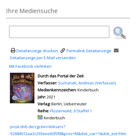
Ihre Mediensuche
Detailanzeige drucken
Permalink Detailanzeige
Detailanzeige per E-Mail versenden
Mit Facebook verlinken
Diesen Link in neuem Tab öffnen
wird in neuem Tab geöffnet
Durch das Portal der Zeit
Verfasser:
Suche nach diesem Verfasser
Suchanek, Andreas (Verfasser)
Medienkennzeichen:
Kinderbuch
Jahr:
2021
Verlag:
Berlin, Ueberreuter
Reihe:
Flüsterwald; 3/Staffel 1
Mediengruppe:
Kinderbuch
u einem externen Medieninhalt - wird in neuem Tab geöffnet
p://deposit.dnb.de/cgi-bin/dokserv?
31fece52684012aa3c293eee60f0f8&prov=M&dok_var=1&dok_ext=htm