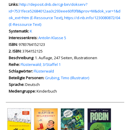
opens in new tab
Links:
Diesen Link in neuem Tab öffnen
http://deposit.dnb.de/cgi-bin/dokserv?
id=7531fece52684012aa3c293eee60f0f8&prov=M&dok_var=1&d
ok_ext=htm (E-Ressource Text)
,
https://d-nb.info/1230080872/04
(E-Ressource Text)
Systematik:
Suche nach dieser Systematik
K
Interessenkreis:
Suche nach diesem Interessenskreis
Antolin Klasse 5
ISBN:
9783764152123
2. ISBN:
3764152125
Beschreibung:
1. Auflage, 247 Seiten, Illustrationen
Reihe:
Flüsterwald; 3/Staffel 1
Schlagwörter:
Flüsterwald
Beteiligte Personen:
Suche nach dieser Beteiligten Person
Grubing, Timo (Illustrator)
Sprache:
Deutsch
Mediengruppe:
Kinderbuch