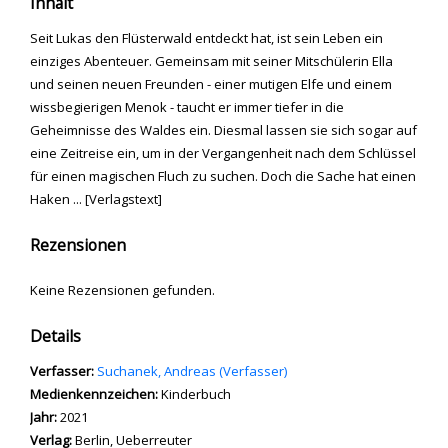
Inhalt
Seit Lukas den Flüsterwald entdeckt hat, ist sein Leben ein
einziges Abenteuer. Gemeinsam mit seiner Mitschülerin Ella
und seinen neuen Freunden - einer mutigen Elfe und einem
wissbegierigen Menok - taucht er immer tiefer in die
Geheimnisse des Waldes ein. Diesmal lassen sie sich sogar auf
eine Zeitreise ein, um in der Vergangenheit nach dem Schlüssel
für einen magischen Fluch zu suchen. Doch die Sache hat einen
Haken ... [Verlagstext]
Rezensionen
Keine Rezensionen gefunden.
Details
Verfasser:
Suche nach diesem Verfasser
Suchanek, Andreas (Verfasser)
Medienkennzeichen:
Kinderbuch
Jahr:
2021
Verlag:
Berlin, Ueberreuter