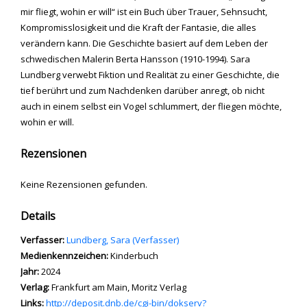
mir fliegt, wohin er will“ ist ein Buch über Trauer, Sehnsucht,
Kompromisslosigkeit und die Kraft der Fantasie, die alles
verändern kann. Die Geschichte basiert auf dem Leben der
schwedischen Malerin Berta Hansson (1910-1994). Sara
Lundberg verwebt Fiktion und Realität zu einer Geschichte, die
tief berührt und zum Nachdenken darüber anregt, ob nicht
auch in einem selbst ein Vogel schlummert, der fliegen möchte,
wohin er will.
Rezensionen
Keine Rezensionen gefunden.
Details
Verfasser:
Suche nach diesem Verfasser
Lundberg, Sara (Verfasser)
Medienkennzeichen:
Kinderbuch
Jahr:
2024
Verlag:
Frankfurt am Main, Moritz Verlag
opens in new tab
Links:
Diesen Link in neuem Tab öffnen
http://deposit.dnb.de/cgi-bin/dokserv?