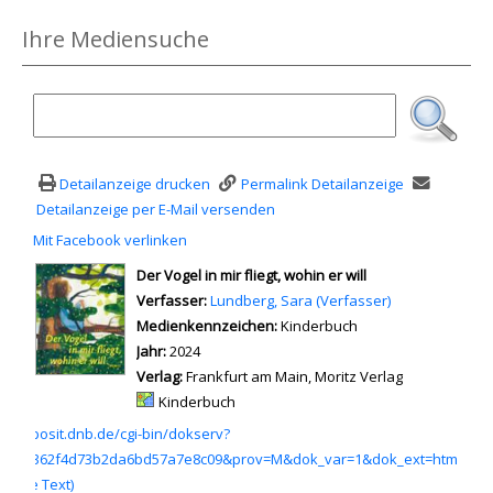
Ihre Mediensuche
Detailanzeige drucken
Permalink Detailanzeige
Detailanzeige per E-Mail versenden
Mit Facebook verlinken
Diesen Link in neuem Tab öffnen
wird in neuem Tab geöffnet
Der Vogel in mir fliegt, wohin er will
Verfasser:
Suche nach diesem Verfasser
Lundberg, Sara (Verfasser)
Medienkennzeichen:
Kinderbuch
Jahr:
2024
Verlag:
Frankfurt am Main, Moritz Verlag
Mediengruppe:
Kinderbuch
 einem externen Medieninhalt - wird in neuem Tab geöffnet
://deposit.dnb.de/cgi-bin/dokserv?
82d07362f4d73b2da6bd57a7e8c09&prov=M&dok_var=1&dok_ext=htm
ource Text)