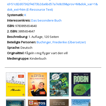
id=51c82d07362f4d73b2da6bd57a7e8c09&prov=M&dok_var=1&
dok_ext=htm (E-Ressource Text)
Systematik:
Suche nach dieser Systematik
K
Interessenkreis:
Suche nach diesem Interessenskreis
Das besondere Buch
ISBN:
9783895654640
2. ISBN:
3895654647
Beschreibung:
1. Auflage, 120 Seiten
Beteiligte Personen:
Suche nach dieser Beteiligten Person
Buchinger, Friederike (Übersetzer)
Sprache:
Deutsch
Originaltitel:
Fågeln i mig flyger vart den vill
Mediengruppe:
Kinderbuch