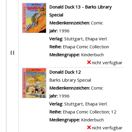
Suchergebnis
Donald Duck 13 - Barks Library
Special
Suche nach diesem Verfasser
Medienkennzeichen:
Comic
Jahr:
1996
Verlag:
Stuttgart, Ehapa Verl.
Reihe:
Ehapa Comic Collection
Mediengruppe:
Kinderbuch
nicht verfügbar
E
x
Donald Duck 12
e
Barks Library Special
m
Suche nach diesem Verfasser
Medienkennzeichen:
Comic
p
Jahr:
1996
l
Verlag:
Stuttgart, Ehapa Verl.
a
Reihe:
Ehapa Comic Collection; 12
r
Mediengruppe:
Kinderbuch
-
nicht verfügbar
E