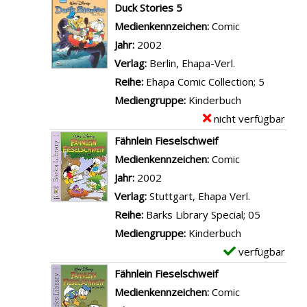
-
x
Duck Stories 5
u
n
D
e
Suche nach diesem Verfasser
Medienkennzeichen:
Comic
c
D
e
m
Jahr:
2002
k
o
t
p
Verlag:
Berlin, Ehapa-Verl.
1
n
a
l
Reihe:
Ehapa Comic Collection; 5
3
a
i
a
Mediengruppe:
Kinderbuch
-
l
l
r
nicht verfügbar
E
B
d
s
-
x
Fähnlein Fieselschweif
a
D
v
D
e
Suche nach diesem Verfasser
Medienkennzeichen:
Comic
r
u
o
e
m
Jahr:
2002
k
c
n
t
p
Verlag:
Stuttgart, Ehapa Verl.
s
k
3
a
l
Reihe:
Barks Library Special; 05
L
1
2
i
a
Mediengruppe:
Kinderbuch
i
2
;
l
r
verfügbar
E
b
a
O
s
-
x
r
Fähnlein Fieselschweif
n
n
v
D
e
a
Suche nach diesem Verfasser
Medienkennzeichen:
Comic
z
k
o
e