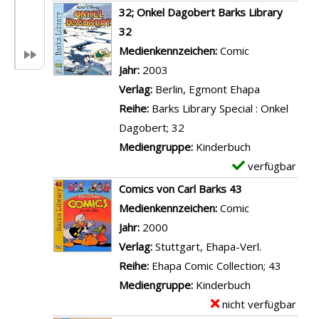
D
x
32; Onkel Dagobert Barks Library
e
e
32
t
m
Suche nach diesem Verfasser
Medienkennzeichen:
Comic
a
p
Jahr:
2003
i
l
Verlag:
Berlin, Egmont Ehapa
l
a
Reihe:
Barks Library Special : Onkel
s
r
Dagobert; 32
v
-
Mediengruppe:
Kinderbuch
o
D
verfügbar
E
n
e
x
Comics von Carl Barks 43
D
t
e
Suche nach diesem Verfasser
Medienkennzeichen:
Comic
o
a
m
Jahr:
2000
n
i
p
Verlag:
Stuttgart, Ehapa-Verl.
a
l
l
Reihe:
Ehapa Comic Collection; 43
l
s
a
Mediengruppe:
Kinderbuch
d
v
r
nicht verfügbar
E
D
o