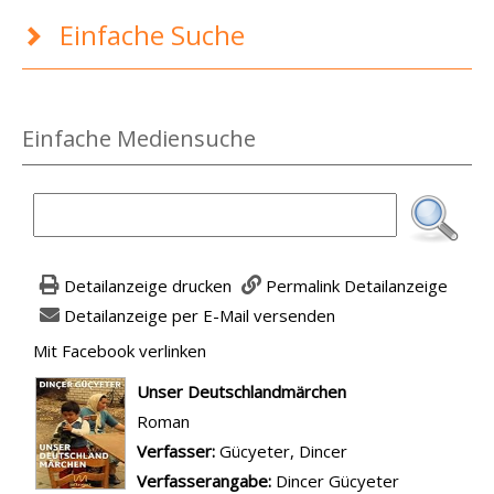
Einfache Suche
Einfache Mediensuche
Detailanzeige drucken
Permalink Detailanzeige
Detailanzeige per E-Mail versenden
Mit Facebook verlinken
Diesen Link in neuem Tab öffnen
wird in neuem Tab geöffnet
Unser Deutschlandmärchen
Roman
Verfasser:
Suche nach diesem Verfasser
Gücyeter, Dincer
Verfasserangabe:
Dincer Gücyeter