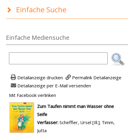
Einfache Suche
Einfache Mediensuche
Detailanzeige drucken
Permalink Detailanzeige
Detailanzeige per E-Mail versenden
Mit Facebook verlinken
Diesen Link in neuem Tab öffnen
wird in neuem Tab geöffnet
Zum Taufen nimmt man Wasser ohne
Seife
Verfasser:
Suche nach diesem Verfasser
Scheffler, Ursel [Ill.]
;
Timm,
Jutta