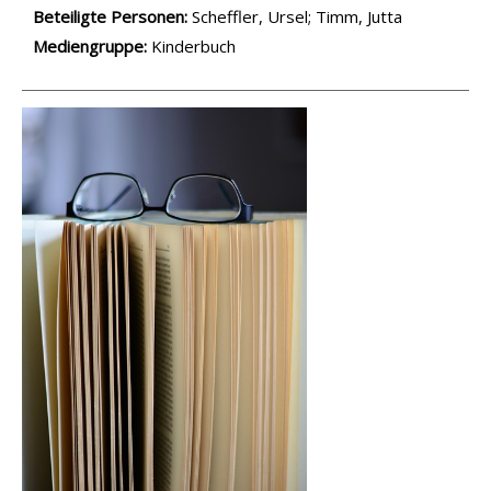
Beteiligte Personen:
Suche nach dieser Beteiligten Person
Scheffler, Ursel
;
Timm, Jutta
Mediengruppe:
Kinderbuch