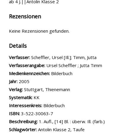
ab 4 J.||Antolin Klasse 2
Rezensionen
Keine Rezensionen gefunden.
Details
Verfasser:
Suche nach diesem Verfasser
Scheffler, Ursel [Ill.]
;
Timm, Jutta
Verfasserangabe:
Ursel Scheffler ; Jutta Timm
Medienkennzeichen:
Bilderbuch
Jahr:
2005
Verlag:
Stuttgart, Thienemann
opens in new tab
Diesen Link in neuem Tab öffnen
Systematik:
Suche nach dieser Systematik
KK
Interessenkreis:
Suche nach diesem Interessenskreis
Bilderbuch
ISBN:
3-522-30063-7
Beschreibung:
1. Aufl., [14] Bl. : überw. Ill. (farb.)
Schlagwörter:
Antolin Klasse 2
,
Taufe