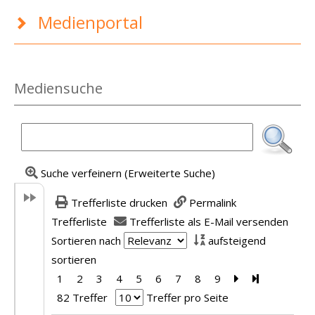
Medienportal
Mediensuche
Suche verfeinern (Erweiterte Suche)
Trefferliste drucken
Permalink
Trefferliste
Trefferliste als E-Mail versenden
Sortieren nach
aufsteigend
sortieren
1
2
3
4
5
6
7
8
9
Zur nächsten Se
Zur letzten 
82 Treffer
Treffer pro Seite