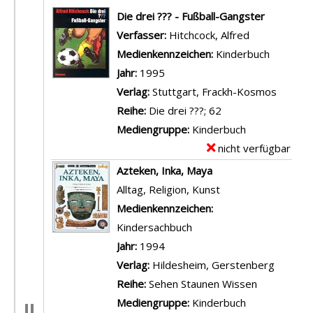
Suchergebnis
Die drei ??? - Fußball-Gangster
Verfasser:
Hitchcock, Alfred
Suche nach d
Medienkennzeichen:
Kinderbuch
Jahr:
1995
Verlag:
Stuttgart, Frackh-Kosmos
Reihe:
Die drei ???; 62
Mediengruppe:
Kinderbuch
nicht verfügbar
E
x
Azteken, Inka, Maya
e
Alltag, Religion, Kunst
m
Suche nach diesem Verfasser
Medienkennzeichen:
p
Kindersachbuch
l
Jahr:
1994
a
Verlag:
Hildesheim, Gerstenberg
r
Reihe:
Sehen Staunen Wissen
-
Mediengruppe:
Kinderbuch