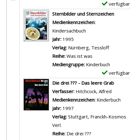
D
verfügbar
E
e
x
Sternbilder und Sternzeichen
t
e
Suche nach diesem Verfasser
Medienkennzeichen:
a
m
Kindersachbuch
i
p
Jahr:
1995
l
l
Verlag:
Nürnberg, Tessloff
s
a
Reihe:
Was ist was
v
r
Mediengruppe:
Kinderbuch
o
-
verfügbar
E
n
D
x
Die drei ??? - Das leere Grab
D
e
e
Verfasser:
Hitchcock, Alfred
Suche nach d
i
t
m
Medienkennzeichen:
Kinderbuch
e
a
p
Jahr:
1997
d
i
l
Verlag:
Stuttgart, Franckh-Kosmos
r
l
a
Verl.
e
s
r
Reihe:
Die drei ???
i
v