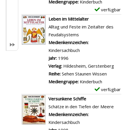
-
Mediengruppe:
Kinderbuch
?
o
D
verfügbar
E
?
n
e
x
Leben im Mittelalter
?
A
t
e
Alltag und Feste im Zeitalter des
-
z
a
m
Feudalsystems
F
t
i
p
Suche nach diesem Verfasser
Medienkennzeichen:
u
e
l
l
Kindersachbuch
ß
k
s
a
Jahr:
1996
b
e
v
r
Verlag:
Hildesheim, Gerstenberg
a
n
o
-
Reihe:
Sehen Staunen Wissen
l
,
n
D
Mediengruppe:
Kinderbuch
l
I
S
e
verfügbar
E
-
n
t
t
x
Versunkene Schiffe
G
k
e
a
e
Schätze in den Tiefen der Meere
a
a
r
i
m
Suche nach diesem Verfasser
Medienkennzeichen:
n
,
n
l
p
Kindersachbuch
g
M
b
s
l