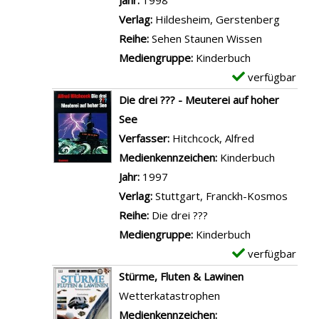
Jahr:
1998
s
a
i
v
a
Verlag:
Hildesheim, Gerstenberg
t
y
l
o
r
Reihe:
Sehen Staunen Wissen
e
a
d
n
-
Mediengruppe:
Kinderbuch
r
a
e
D
D
verfügbar
E
a
n
r
i
e
x
n
Die drei ??? - Meuterei auf hoher
z
u
e
t
e
z
See
e
n
d
a
m
e
Verfasser:
Hitchcock, Alfred
Suche nach d
i
d
r
i
p
i
Medienkennzeichen:
Kinderbuch
g
S
e
l
l
g
Jahr:
1997
e
t
i
s
a
e
Verlag:
Stuttgart, Franckh-Kosmos
n
e
?
v
r
n
Reihe:
Die drei ???
r
?
o
-
Mediengruppe:
Kinderbuch
n
?
n
D
verfügbar
E
z
-
L
e
x
Stürme, Fluten & Lawinen
e
D
e
t
e
Wetterkatastrophen
i
a
b
a
m
Suche nach diesem Verfasser
Medienkennzeichen:
c