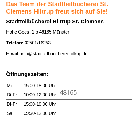
e
e
d
Das Team der Stadtteilbücherei St.
g
i
k
Clemens Hiltrup freut sich auf Sie!
r
e
g
t
e
Stadtteilbücherei Hiltrup St. Clemens
n
e
e
i
Hohe Geest 1 b 48165 Münster
n
n
?
Telefon:
02501/16253
s
?
t
?
Email:
info@stadtteilbuecherei-hiltrup.de
a
-
c
B
Öffnungszeiten:
h
o
e
Mo
15:00-18:00 Uhr
t
48165
l
s
Di-Fr
10:00-12:00 Uhr
a
c
Di-Fr
15:00-18:00 Uhr
n
h
Sa
09:30-12:00 Uhr
z
a
e
f
i
t