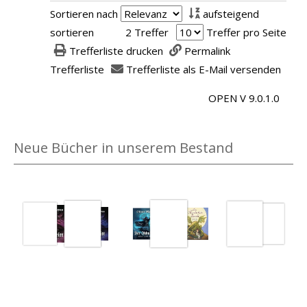
e
x
Sortieren nach
aufsteigend
t
e
sortieren
2 Treffer
Treffer pro Seite
a
m
Trefferliste drucken
Permalink
i
p
Trefferliste
Trefferliste als E-Mail versenden
l
l
s
OPEN V 9.0.1.0
a
v
r
o
-
Neue Bücher in unserem Bestand
n
D
E
e
i
t
n
a
P
i
f
l
a
s
d
v
f
o
Medium öffnen Der Drache mit den roten Augen von Astrid Li