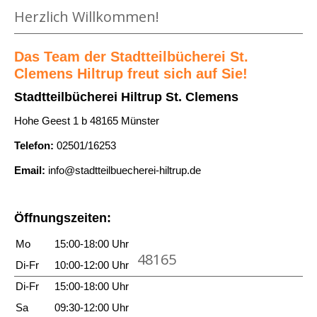
i
Herzlich Willkommen!
n
n
U
d
n
Das Team der Stadtteilbücherei St.
e
Clemens Hiltrup freut sich auf Sie!
s
r
e
Stadtteilbücherei Hiltrup St. Clemens
a
r
Hohe Geest 1 b 48165 Münster
b
Z
Telefon:
02501/16253
e
e
n
l
Email:
info@stadtteilbuecherei-hiltrup.de
t
t
e
l
Öffnungszeiten:
u
a
r
Mo
15:00-18:00 Uhr
g
48165
a
e
Di-Fr
10:00-12:00 Uhr
n
r
Di-Fr
15:00-18:00 Uhr
z
a
Sa
09:30-12:00 Uhr