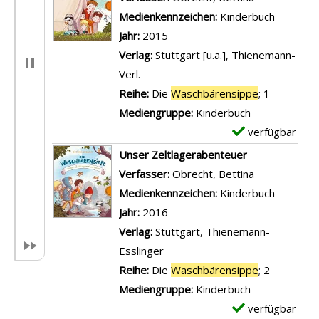
Medienkennzeichen:
Kinderbuch
Jahr:
2015
Verlag:
Stuttgart [u.a.], Thienemann-
Verl.
Reihe:
Die
Waschbärensippe
; 1
Mediengruppe:
Kinderbuch
verfügbar
E
x
Unser Zeltlagerabenteuer
e
Verfasser:
Obrecht, Bettina
Suche nach d
m
Medienkennzeichen:
Kinderbuch
p
Jahr:
2016
l
Verlag:
Stuttgart, Thienemann-
a
Esslinger
r
Reihe:
Die
Waschbärensippe
; 2
-
Mediengruppe:
Kinderbuch
D
verfügbar
E