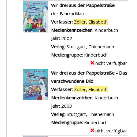
-
x
Wir drei aus der Pappelstraße
D
e
der Fahrradklau
e
m
Verfasser:
Zöller,
Elisabeth
Suche nach d
t
p
Medienkennzeichen:
Kinderbuch
a
l
Jahr:
2002
i
a
Verlag:
Stuttgart, Thienemann
l
r
Mediengruppe:
Kinderbuch
s
-
nicht verfügbar
E
v
D
x
Wir drei aus der Pappelstraße - Das
o
e
e
verschwundene Bild
n
t
m
Verfasser:
Zöller,
Elisabeth
Suche nach d
I
a
p
Medienkennzeichen:
Kinderbuch
c
i
l
Jahr:
2003
h
l
a
Verlag:
Stuttgart, Thienemann
k
s
r
Mediengruppe:
Kinderbuch
a
v
-
nicht verfügbar
E
n
o