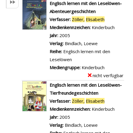
D
x
Englisch lernen mit den Leselöwen-
n
n
e
e
Abenteuergeschichten
d
D
t
m
Verfasser:
Zöller,
Elisabeth
Suche nach d
i
a
a
p
Medienkennzeichen:
Kinderbuch
r
s
i
l
Jahr:
2005
k
C
l
a
Verlag:
Bindlach, Loewe
a
h
s
r
Reihe:
Englisch lernen mit den
u
a
v
-
Leselöwen
m
o
o
D
Mediengruppe:
Kinderbuch
s
s
n
e
nicht verfügbar
E
a
m
W
t
x
Englisch lernen mit den Leselöwen-
g
o
i
a
e
Tierfreundegeschichten
e
n
r
i
m
Verfasser:
Zöller,
Elisabeth
Suche nach d
n
s
d
l
p
Medienkennzeichen:
Kinderbuch
,
t
r
s
l
Jahr:
2005
w
e
e
v
a
Verlag:
Bindlach, Loewe
i
r
i
o
r