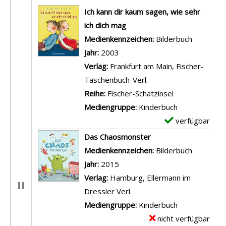
Suchergebnis
Ich kann dir kaum sagen, wie sehr
ich dich mag
Suche nach diesem Verfasser
Medienkennzeichen:
Bilderbuch
Jahr:
2003
Verlag:
Frankfurt am Main, Fischer-
Taschenbuch-Verl.
Reihe:
Fischer-Schatzinsel
Mediengruppe:
Kinderbuch
verfügbar
E
x
Das Chaosmonster
e
Suche nach diesem Verfasser
Medienkennzeichen:
Bilderbuch
m
Jahr:
2015
p
Verlag:
Hamburg, Ellermann im
l
Dressler Verl.
a
Mediengruppe:
Kinderbuch
r
nicht verfügbar
E