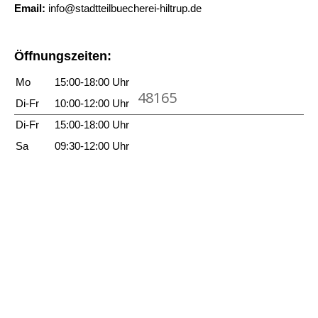
L
n
u
g
Email:
info@stadtteilbuecherei-hiltrup.de
h
i
z
n
e
i
e
e
d
n
c
Öffnungszeiten:
b
i
d
h
e
g
Mo
15:00-18:00 Uhr
u
t
48165
a
e
b
Di-Fr
10:00-12:00 Uhr
e
n
n
i
Di-Fr
15:00-18:00 Uhr
n
z
s
a
Sa
09:30-12:00 Uhr
e
t
n
i
d
z
g
u
e
e
!
i
n
a
g
n
e
z
n
e
i