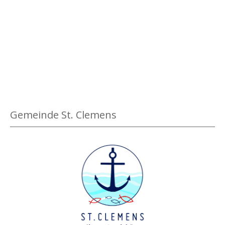
g
e
n
Gemeinde St. Clemens