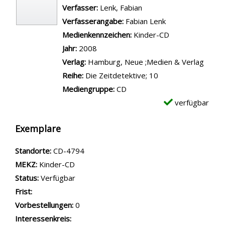
Verfasser:
Suche nach diesem Verfasser
Lenk, Fabian
Verfasserangabe:
Fabian Lenk
Medienkennzeichen:
Kinder-CD
Jahr:
2008
Verlag:
Hamburg, Neue ;Medien & Verlag
Reihe:
Die Zeitdetektive; 10
Mediengruppe:
CD
verfügbar
Exemplare
Standorte:
CD-4794
MEKZ:
Kinder-CD
Status:
Verfügbar
Frist:
Vorbestellungen:
0
Interessenkreis: