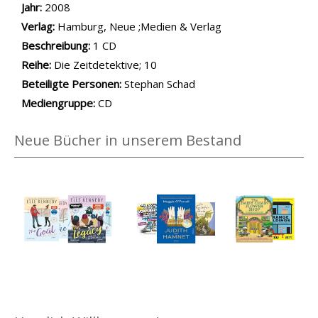
Jahr:
2008
Verlag:
Hamburg, Neue ;Medien & Verlag
opens in new tab
Diesen Link in neuem Tab öffnen
Suche nach dieser Systematik
Suche nach diesem Interessenskreis
Beschreibung:
1 CD
Reihe:
Die Zeitdetektive; 10
Beteiligte Personen:
Suche nach dieser Beteiligten Person
Stephan Schad
Mediengruppe:
CD
Neue Bücher in unserem Bestand
Medium öffnen Der Drache mit den roten Augen von Astrid Li