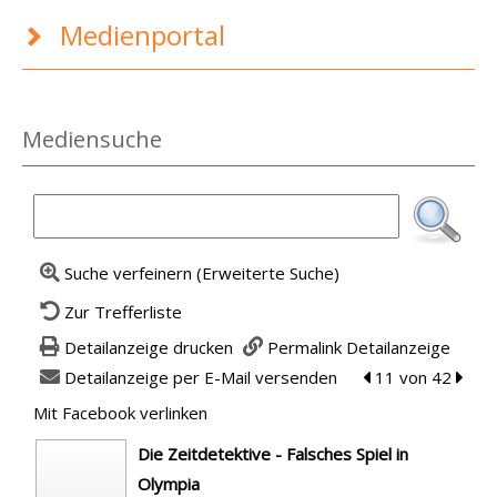
Medienportal
Mediensuche
Suche verfeinern (Erweiterte Suche)
Zur Trefferliste
Detailanzeige drucken
Permalink Detailanzeige
Detailanzeige per E-Mail versenden
zum vorherigen T
11 von 42
zum n
Mit Facebook verlinken
Diesen Link in neuem Tab öffnen
wird in neuem Tab geöffnet
Die Zeitdetektive - Falsches Spiel in
Olympia