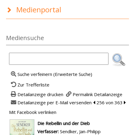
Medienportal
Mediensuche
Suche verfeinern (Erweiterte Suche)
Zur Trefferliste
Detailanzeige drucken
Permalink Detailanzeige
Detailanzeige per E-Mail versenden
zum vorherigen Tref
256 von 363
zum n
Mit Facebook verlinken
Diesen Link in neuem Tab öffnen
wird in neuem Tab geöffnet
Die Rebellin und der Dieb
Verfasser:
Suche nach diesem Verfasser
Sendker, Jan-Philipp