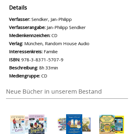
Details
Verfasser:
Suche nach diesem Verfasser
Sendker, Jan-Philipp
Verfasserangabe:
Jan-Philipp Sendker
Medienkennzeichen:
CD
Verlag:
München, Random House Audio
opens in new tab
Diesen Link in neuem Tab öffnen
Suche nach dieser Systematik
Interessenkreis:
Suche nach diesem Interessenskreis
Familie
ISBN:
978-3-8371-5707-9
Beschreibung:
8h 33min
Suche nach dieser Beteiligten Person
Mediengruppe:
CD
Neue Bücher in unserem Bestand