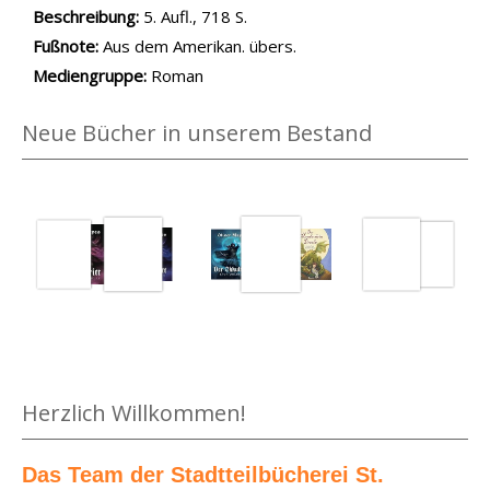
Beschreibung:
5. Aufl., 718 S.
Suche nach dieser Beteiligten Person
Fußnote:
Aus dem Amerikan. übers.
Mediengruppe:
Roman
Neue Bücher in unserem Bestand
Medium öffnen Der Drache mit den roten Augen von Astrid Li
Herzlich Willkommen!
Das Team der Stadtteilbücherei St.