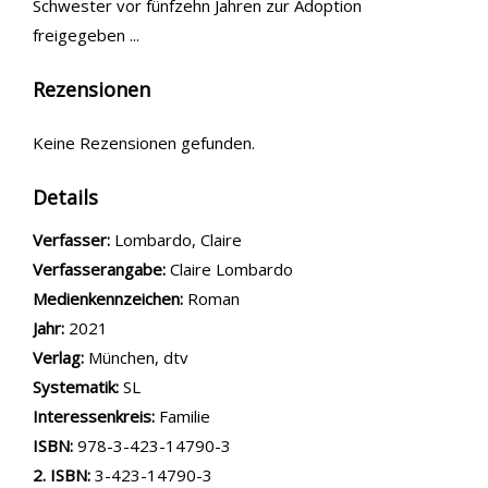
Schwester vor fünfzehn Jahren zur Adoption
freigegeben ...
Rezensionen
Keine Rezensionen gefunden.
Details
Verfasser:
Suche nach diesem Verfasser
Lombardo, Claire
Verfasserangabe:
Claire Lombardo
Medienkennzeichen:
Roman
Jahr:
2021
Verlag:
München, dtv
opens in new tab
Diesen Link in neuem Tab öffnen
Systematik:
Suche nach dieser Systematik
SL
Interessenkreis:
Suche nach diesem Interessenskreis
Familie
ISBN:
978-3-423-14790-3
2. ISBN:
3-423-14790-3