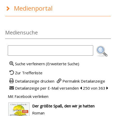
Medienportal
Mediensuche
Suche verfeinern (Erweiterte Suche)
Zur Trefferliste
Detailanzeige drucken
Permalink Detailanzeige
Detailanzeige per E-Mail versenden
zum vorherigen Tref
250 von 363
zum n
Mit Facebook verlinken
Diesen Link in neuem Tab öffnen
wird in neuem Tab geöffnet
Der größte Spaß, den wir je hatten
Roman