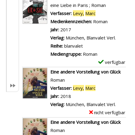
t
e
eine Liebe in Paris ; Roman
a
m
Verfasser:
Levy,
Marc
Suche nach diesem
i
p
Medienkennzeichen:
Roman
l
l
Jahr:
2017
s
a
Verlag:
München, Blanvalet Verl.
v
r
Reihe:
blanvalet
o
-
Mediengruppe:
Roman
n
D
verfügbar
E
M
e
x
Eine andere Vorstellung von Glück
i
t
e
Roman
t
a
m
Verfasser:
Levy,
Marc
Suche nach diesem
j
i
p
Jahr:
2018
e
l
l
Verlag:
München, Blanvalet Verl.
d
s
a
nicht verfügbar
E
e
v
r
x
Eine andere Vorstellung von Glück
m
o
-
e
Roman
n
n