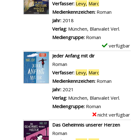
D
m
Verfasser:
Levy,
Marc
Suche nach diesem
e
D
e
p
Medienkennzeichen:
Roman
u
a
t
l
Jahr:
2018
e
s
a
a
Verlag:
München, Blanvalet Verl.
n
G
i
r
Mediengruppe:
Roman
T
e
l
-
verfügbar
E
a
h
s
D
x
Jeder Anfang mit dir
g
e
v
e
e
Roman
a
i
o
t
m
Verfasser:
Levy,
Marc
Suche nach diesem
n
m
n
a
p
Medienkennzeichen:
Roman
z
n
E
i
l
Jahr:
2021
e
i
r
l
a
Verlag:
München, Blanvalet Verl.
i
s
&
s
r
Mediengruppe:
Roman
g
d
S
v
-
nicht verfügbar
E
e
e
i
o
D
x
n
Das Geheimnis unserer Herzen
s
e
n
e
e
Roman
S
a
E
t