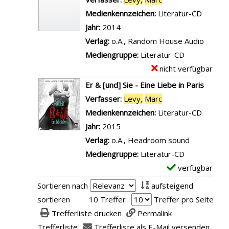
l
e
e
a
i
m
Medienkennzeichen:
Literatur-CD
u
V
d
i
g
p
Jahr:
2014
n
o
e
l
e
l
Verlag:
o.A., Random House Audio
g
r
r
s
n
a
Mediengruppe:
Literatur-CD
v
s
A
v
r
nicht verfügbar
E
o
t
n
o
-
x
n
Er & [und] Sie - Eine Liebe in Paris
e
f
n
D
e
G
Verfasser:
Levy,
Marc
Suche nach diesem
l
a
D
e
m
l
Medienkennzeichen:
Literatur-CD
l
n
a
t
p
ü
Jahr:
2015
u
g
s
a
l
c
Verlag:
o.A., Headroom sound
n
m
G
i
a
k
Mediengruppe:
Literatur-CD
g
i
e
l
r
a
verfügbar
E
v
t
h
s
-
n
x
o
d
Sortieren nach
aufsteigend
e
v
D
z
e
n
i
sortieren
10 Treffer
Treffer pro Seite
i
o
e
e
m
G
r
Trefferliste drucken
Permalink
m
n
t
i
p
l
a
Trefferliste
Trefferliste als E-Mail versenden