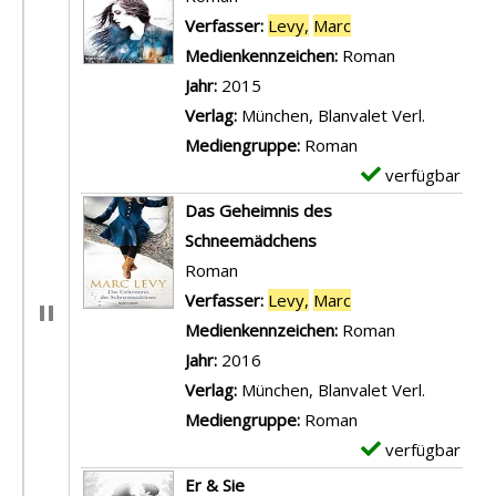
Verfasser:
Levy,
Marc
Suche nach diesem
Medienkennzeichen:
Roman
Jahr:
2015
Verlag:
München, Blanvalet Verl.
Mediengruppe:
Roman
verfügbar
E
x
Das Geheimnis des
e
Schneemädchens
m
Roman
p
Verfasser:
Levy,
Marc
Suche nach diesem
l
Medienkennzeichen:
Roman
a
Jahr:
2016
r
Verlag:
München, Blanvalet Verl.
-
Mediengruppe:
Roman
D
verfügbar
E
e
x
Er & Sie