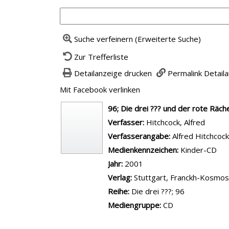
Suche verfeinern (Erweiterte Suche)
Zur Trefferliste
Detailanzeige drucken
Permalink Detail
Mit Facebook verlinken
Diesen Link in neuem Tab
wird in neuem Tab geöffnet
96; Die drei ??? und der rote Räch
Verfasser:
Suche nach diesem Ver
Hitchcock, Alfred
Verfasserangabe:
Alfred Hitchcoc
Medienkennzeichen:
Kinder-CD
Jahr:
2001
Verlag:
Stuttgart, Franckh-Kosmos
Reihe:
Die drei ???; 96
Mediengruppe:
CD