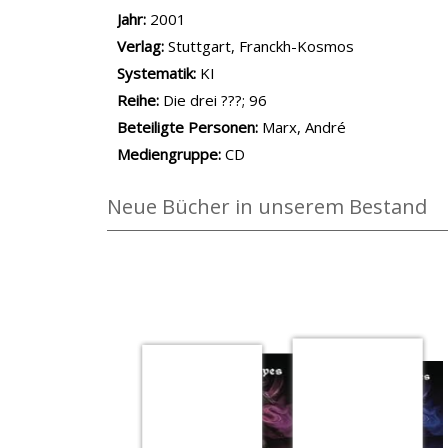
Jahr:
2001
Verlag:
Stuttgart, Franckh-Kosmos
opens in new tab
Diesen Link in neuem Tab öffnen
Systematik:
Suche nach dieser Systematik
KI
Suche nach diesem Interessenskreis
Reihe:
Die drei ???; 96
Beteiligte Personen:
Suche nach dieser Beteilig
Marx, André
Mediengruppe:
CD
Neue Bücher in unserem Bestand