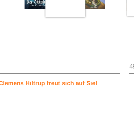
on Astrid Lindgren
Medium öffnen Der Mondscheindrache von Cor
4
Clemens Hiltrup freut sich auf Sie!