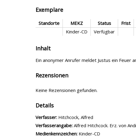
Exemplare
Standorte
MEKZ
Status
Frist
Kinder-CD
Verfügbar
Inhalt
Ein anonymer Anrufer meldet Justus ein Feuer 
Rezensionen
Keine Rezensionen gefunden.
Details
Verfasser:
Suche nach diesem Verfasser
Hitchcock, Alfred
Verfasserangabe:
Alfred Hitchcock. Erz. von An
Medienkennzeichen:
Kinder-CD