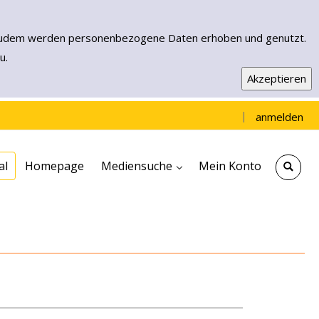
n. Zudem werden personenbezogene Daten erhoben und genutzt.
u.
|
anmelden
Einfache Suche
Erweiterte Suche
Neuerwerbungen
Muensterload - EBooks & More
al
Homepage
Mediensuche
Mein Konto