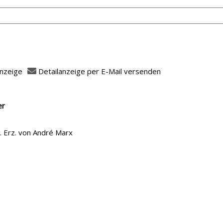
anzeige
Detailanzeige per E-Mail versenden
 öffnen
er
fasser
k. Erz. von André Marx