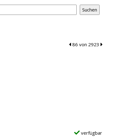
zum vorherigen Treffer blättern
86 von 2923
zum nächsten Tref
verfügbar