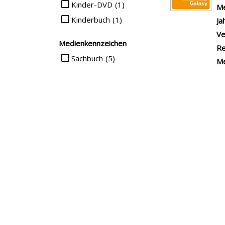
Ve
Me
Ja
Ve
Me
Li
#T
Ve
Me
Ja
Ve
Me
Sm
Ve