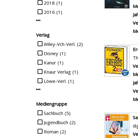
Kinder-DVD
(1)
Me
Kinderbuch
(1)
Ja
Ve
Medienkennzeichen
Re
Suche auf Medienkennzeichen einschränken
Sachbuch
(5)
Me
Roman
(2)
Jugendbuch
(1)
Co
Kinder-DVD FSK 6
(1)
Ve
Me
Kinderbuch
(1)
Ja
Mehr Medienkennzeichen-Filter anzeigen
Ve
Interessenkreis
Re
Suche auf Interessenkreis einschränken
Krimi
(1)
Me
Liebe
(1)
Nervenkitzel
(1)
Gi
R
Thriller
(1)