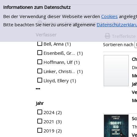
2018
(1)
Me
2016
(1)
Ja
Mehr Jahr-Filter anzeigen
Ve
Me
Verlag
Suche auf Verlag einschränken
Wiley-Vch-Verl.
(2)
Er
Disney
(1)
Th
Kanur
(1)
Ve
Knaur Verlag
(1)
Me
Löwe-Verl.
(1)
Ja
Mehr Verlag-Filter anzeigen
Ve
Me
Mediengruppe
Suche auf Mediengruppe einschränken
Sachbuch
(5)
Sa
Jugendbuch
(2)
di
Roman
(2)
Ve