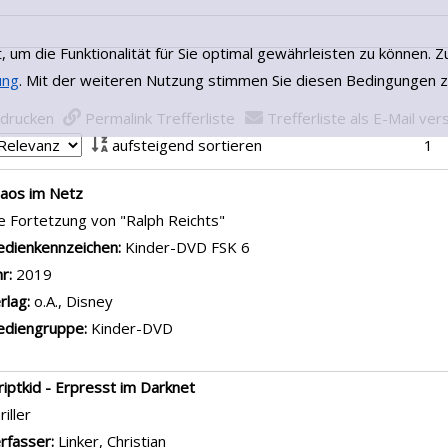
dienkennzeichen:
Kinderbuch
hr:
2018
rlag:
München , dtv Verl.
diengruppe:
Jugendbuch
ebos 2
riller
rfasser:
Poznanski, Ursula
Suche nach diesem Verfasser
dienkennzeichen:
Jugendbuch
hr:
2019
rlag:
Bindlach, Löwe-Verl.
diengruppe:
Jugendbuch
msung Galaxy
gitale Welt für Einsteiger
rfasser:
Hoffmann, Ulf
Suche nach diesem Verfasser