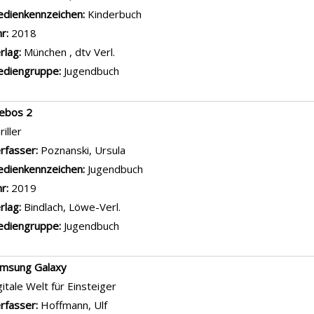
dienkennzeichen:
Sachbuch
hr:
2015
rlag:
Berlin, Test-Verl.
ihe:
Stiftung Warentest
diengruppe:
Sachbuch
mputer für Senioren
rfasser:
Muir, Nancy
Suche nach diesem Verfasser
dienkennzeichen:
Sachbuch
hr:
2016
rlag:
Weinheim, Wiley-Vch-Verl.
ihe:
für Dummies
diengruppe:
Sachbuch
b mir ein Herz
oman