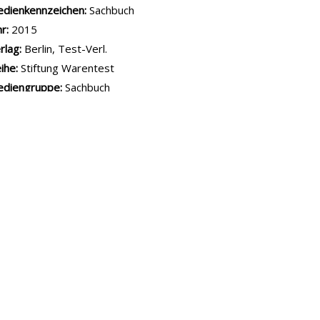
rfasser:
Bell, Anna
Suche nach diesem Verfasser
dienkennzeichen:
Roman
hr:
2021
rlag:
München, Knaur Verlag
diengruppe:
Roman
ke hate
hriller
rfasser:
Lloyd, Ellery
Suche nach diesem Verfasser
dienkennzeichen:
Roman
hr:
2021
rlag:
München, Kanur
diengruppe:
Roman
artphone, Internet, Social Media - Das check ich für euch!
rfasser:
Eisenbeiß, Gregor
Suche nach diesem Verfasser