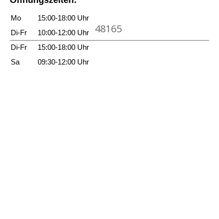
e
a
i
Mo
15:00-18:00 Uhr
b
48165
g
g
Di-Fr
10:00-12:00 Uhr
e
e
Di-Fr
15:00-18:00 Uhr
n
b
Sa
09:30-12:00 Uhr
e
n
a
n
z
e
i
g
e
n