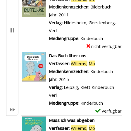
Medienkennzeichen:
Bilderbuch
Jahr:
2011
Verlag:
Hildesheim, Gerstenberg-
Verl.
Mediengruppe:
Kinderbuch
nicht verfügbar
E
x
Das Buch über uns
e
Verfasser:
Willems,
Mo
Suche nach diese
m
Medienkennzeichen:
Kinderbuch
p
Jahr:
2015
l
Verlag:
Leipzig, Klett Kinderbuch
a
Verl.
r
Mediengruppe:
Kinderbuch
-
verfügbar
E
D
x
Muss ich was abgeben
e
e
Verfasser:
Willems,
Mo
Suche nach diese