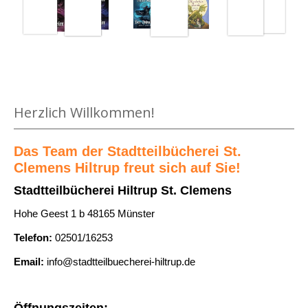
a
s
a
i
e
s
l
a
B
s
n
u
v
z
c
o
Medium öffnen Der Drache mit den roten Augen von Astrid Li
e
h
Herzlich Willkommen!
n
i
ü
M
g
b
u
Das Team der Stadtteilbücherei St.
e
e
Clemens Hiltrup freut sich auf Sie!
s
n
r
s
Stadtteilbücherei Hiltrup St. Clemens
u
i
Hohe Geest 1 b 48165 Münster
n
c
Telefon:
02501/16253
s
h
a
w
Email:
info@stadtteilbuecherei-hiltrup.de
n
a
z
s
Öffnungszeiten: