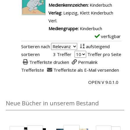
t
m
Medienkennzeichen:
Kinderbuch
a
p
Verlag:
Leipzig, Klett Kinderbuch
i
l
Verl.
l
a
Mediengruppe:
Kinderbuch
s
r
verfügbar
E
v
-
x
Sortieren nach
aufsteigend
o
D
e
sortieren
3 Treffer
Treffer pro Seite
n
e
m
Trefferliste drucken
Permalink
K
t
p
Trefferliste
Trefferliste als E-Mail versenden
n
a
l
u
i
OPEN V 9.0.1.0
a
f
l
r
f
s
-
Neue Bücher in unserem Bestand
e
v
D
l
o
e
h
n
t
a
D