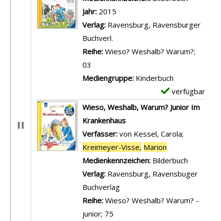
Jahr:
2015
Verlag:
Ravensburg, Ravensburger
Buchverl.
Reihe:
Wieso? Weshalb? Warum?;
03
Mediengruppe:
Kinderbuch
verfügbar
E
x
Wieso, Weshalb, Warum? Junior Im
e
Krankenhaus
m
Verfasser:
von Kessel, Carola
;
p
Kreimeyer-Visse,
Marion
Suche nach die
l
Medienkennzeichen:
Bilderbuch
a
Verlag:
Ravensburg, Ravensbuger
r
Buchverlag
-
Reihe:
Wieso? Weshalb? Warum? -
D
junior; 75