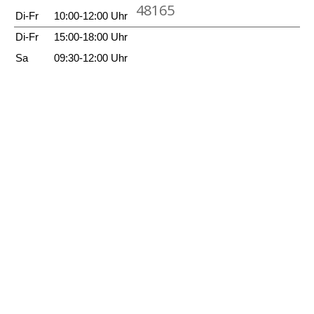
n
48165
g
n
n
Di-Fr
10:00-12:00 Uhr
e
d
z
Di-Fr
15:00-18:00 Uhr
n
a
e
Sa
09:30-12:00 Uhr
n
i
z
g
e
e
i
n
g
e
n