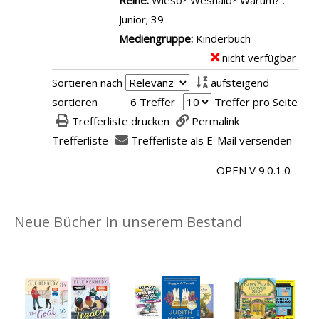
Reihe:
Wieso? Weshalb? Warum? :
e
,
n
s
r
Junior; 39
i
W
z
v
-
Mediengruppe:
Kinderbuch
g
a
e
o
D
nicht verfügbar
E
e
r
i
n
e
x
n
u
Sortieren nach
aufsteigend
g
W
t
e
m
sortieren
6 Treffer
Treffer pro Seite
e
a
a
m
?
Trefferliste drucken
Permalink
n
s
i
p
J
Trefferliste
Trefferliste als E-Mail versenden
p
l
l
u
a
s
OPEN V 9.0.1.0
a
n
s
v
r
i
s
o
-
o
Neue Bücher in unserem Bestand
i
n
D
r
e
W
e
I
r
i
t
m
t
r
a
K
i
e
i
r