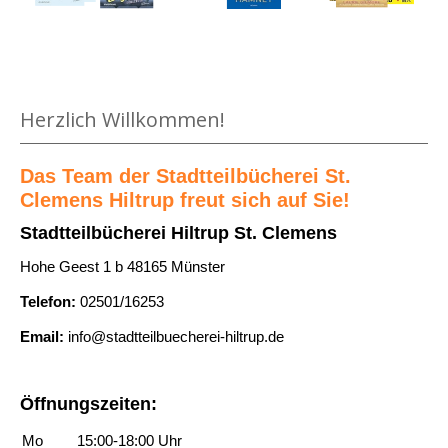
m
n
l
a
K
t
s
n
r
d
v
k
a
e
o
Medium öffnen Der Drache mit den roten Augen von Astrid Li
e
n
c
Herzlich Willkommen!
n
n
k
k
I
h
e
e
m
Das Team der Stadtteilbücherei St.
a
n
n
Clemens Hiltrup freut sich auf Sie!
V
u
h
D
o
Stadtteilbücherei Hiltrup St. Clemens
s
a
e
g
a
Hohe Geest 1 b 48165 Münster
u
u
e
n
s
Telefon:
02501/16253
t
l
z
a
s
n
Email:
info@stadtteilbuecherei-hiltrup.de
e
n
c
e
i
z
h
s
g
Öffnungszeiten:
e
l
t
e
i
a
Mo
15:00-18:00 Uhr
a