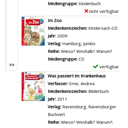
e
Mediengruppe:
Kinderbuch
t
nicht verfügbar
E
a
x
Im Zoo
i
e
Suche nach diesem Verfasser
Medienkennzeichen:
Kindersach-CD
l
m
Jahr:
2009
s
p
Verlag:
Hamburg, Jumbo
v
l
Reihe:
Wieso? Weshalb? Warum?
o
a
Mediengruppe:
CD
n
r
verfügbar
E
A
-
x
Was passiert im Krankenhaus
l
D
e
Verfasser:
Erne, Andrea
Suche nach dies
l
e
m
Medienkennzeichen:
Bilderbuch
e
t
p
Jahr:
2011
s
a
l
Verlag:
Ravensburg, Ravensburger
ü
i
a
Buchverl.
b
l
r
Reihe:
Wieso? Weshalb? Warum?;
e
s