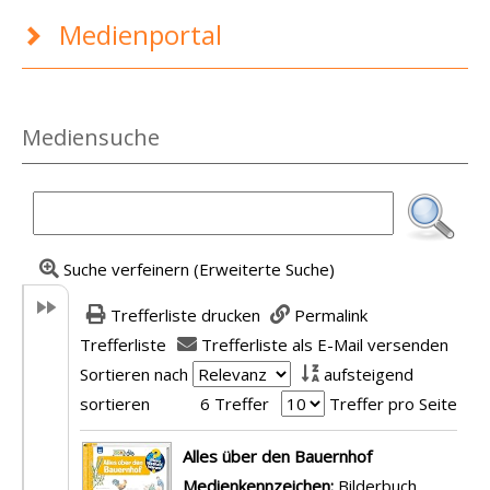
Medienportal
Mediensuche
Suche verfeinern (Erweiterte Suche)
Trefferliste drucken
Permalink
Trefferliste
Trefferliste als E-Mail versenden
Sortieren nach
aufsteigend
sortieren
6 Treffer
Treffer pro Seite
Suchergebnis
Alles über den Bauernhof
Suche nach diesem Verfasser
Medienkennzeichen:
Bilderbuch