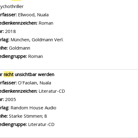
ychothriller
rfasser:
Ellwood, Nuala
Suche nach diesem Verfasser
dienkennzeichen:
Roman
hr:
2018
rlag:
München, Goldmann Verl.
ihe:
Goldmann
diengruppe:
Roman
ur
nicht
unsichtbar werden
rfasser:
O'Faolain, Nuala
Suche nach diesem Verfasser
dienkennzeichen:
Literatur-CD
hr:
2005
rlag:
Random House Audio
ihe:
Starke Stimmen; 8
diengruppe:
Literatur-CD