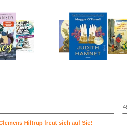
on Astrid Lindgren
Medium öffnen Der Mondscheindrache von Cor
4
Clemens Hiltrup freut sich auf Sie!