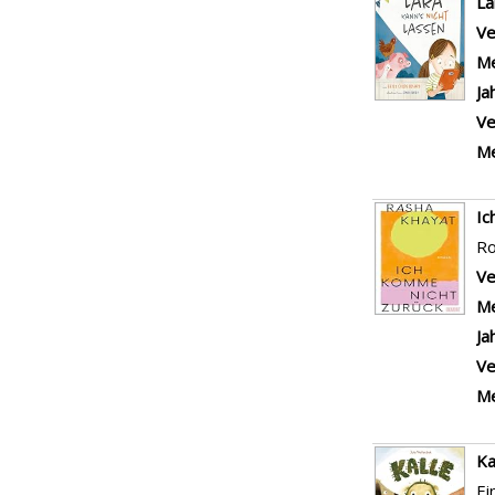
La
Ve
Me
Ja
Ve
Me
I
R
Ve
Me
Ja
Ve
Me
Ka
Ei