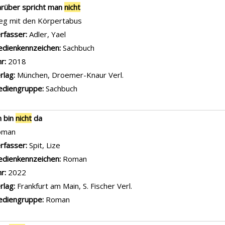
rüber spricht man
nicht
g mit den Körpertabus
rfasser:
Adler, Yael
Suche nach diesem Verfasser
dienkennzeichen:
Sachbuch
hr:
2018
rlag:
München, Droemer-Knaur Verl.
diengruppe:
Sachbuch
h bin
nicht
da
oman
rfasser:
Spit, Lize
Suche nach diesem Verfasser
dienkennzeichen:
Roman
hr:
2022
rlag:
Frankfurt am Main, S. Fischer Verl.
diengruppe:
Roman