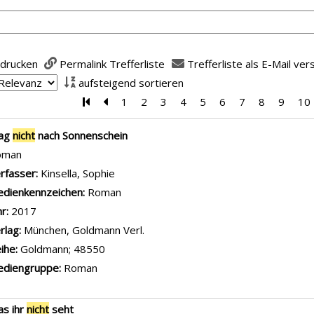
 drucken
Permalink Trefferliste
Trefferliste als E-Mail ve
aufsteigend sortieren
Zur ersten Seite blättern
Zur vorherigen Seite blättern
1
2
3
4
5
6
7
8
9
10
is
rag
nicht
nach Sonnenschein
oman
rfasser:
Kinsella, Sophie
Suche nach diesem Verfasser
dienkennzeichen:
Roman
hr:
2017
rlag:
München, Goldmann Verl.
ihe:
Goldmann; 48550
diengruppe:
Roman
s ihr
nicht
seht