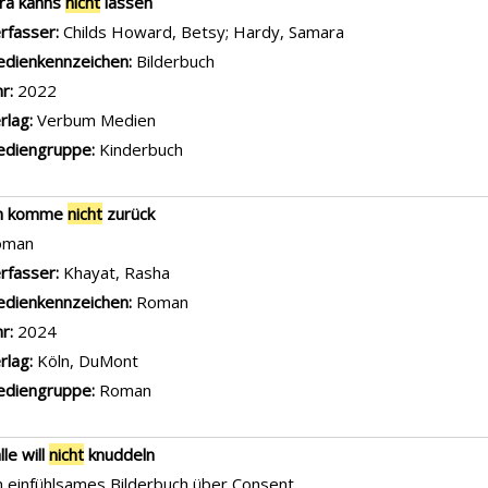
ra kanns
nicht
lassen
rfasser:
Childs Howard, Betsy
;
Hardy, Samara
Suche nach diesem
dienkennzeichen:
Bilderbuch
hr:
2022
rlag:
Verbum Medien
diengruppe:
Kinderbuch
ch komme
nicht
zurück
oman
rfasser:
Khayat, Rasha
Suche nach diesem Verfasser
dienkennzeichen:
Roman
hr:
2024
rlag:
Köln, DuMont
diengruppe:
Roman
lle will
nicht
knuddeln
n einfühlsames Bilderbuch über Consent