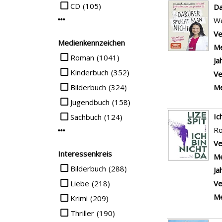
CD
(105)
Da
We
Mehr Mediengruppe-Filter anzeigen
Ve
Medienkennzeichen
Me
Suche auf Medienkennzeichen einschränken
Roman
(1041)
Ja
Kinderbuch
(352)
Ve
Bilderbuch
(324)
Me
Jugendbuch
(158)
Ic
Sachbuch
(124)
R
Mehr Medienkennzeichen-Filter anzeigen
Ve
Interessenkreis
Me
Suche auf Interessenkreis einschränken
Bilderbuch
(288)
Ja
Liebe
(218)
Ve
Me
Krimi
(209)
Thriller
(190)