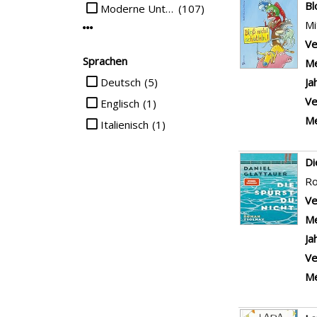
B
Moderne Unterhaltung
(107)
Mi
Mehr Interessenkreis-Filter anzeigen
Ve
Sprachen
Me
Suche auf Sprachen einschränken
Deutsch
(5)
Ja
Ve
Englisch
(1)
Me
Italienisch
(1)
Di
R
Ve
Me
Ja
Ve
Me