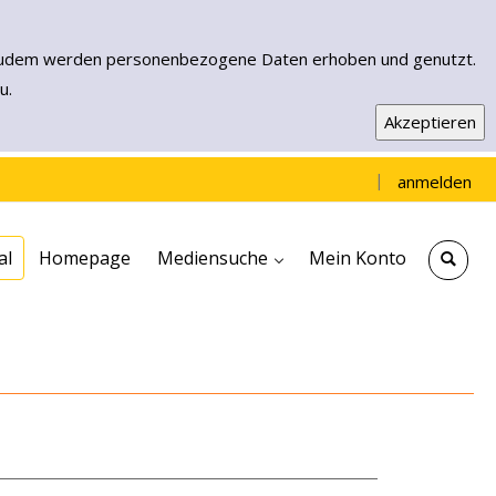
n. Zudem werden personenbezogene Daten erhoben und genutzt.
u.
|
anmelden
Einfache Suche
Erweiterte Suche
Neuerwerbungen
Muensterload - EBooks & More
al
Homepage
Mediensuche
Mein Konto