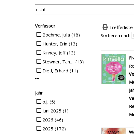
Suchfilter
Verfasser
Trefferliste
Suche auf Verfasser einschränken
Boehme, Julia
(18)
Sortieren nach
Hunter, Erin
(13)
Kinney, Jeff
(13)
Suchergebn
F
Stewner, Tanya
(13)
R
Dietl, Erhard
(11)
Ve
Mehr Verfasser-Filter anzeigen
Me
Ja
Jahr
Ve
Suche auf Jahr einschränken
o.J.
(5)
Re
Juni 2025
(1)
Me
2026
(46)
2025
(172)
Wa