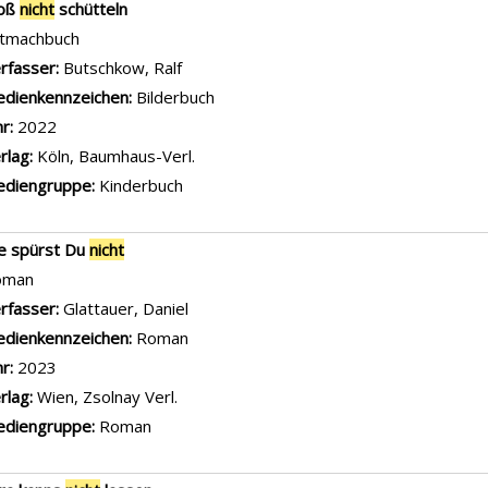
loß
nicht
schütteln
tmachbuch
rfasser:
Butschkow, Ralf
Suche nach diesem Verfasser
dienkennzeichen:
Bilderbuch
hr:
2022
rlag:
Köln, Baumhaus-Verl.
diengruppe:
Kinderbuch
e spürst Du
nicht
oman
rfasser:
Glattauer, Daniel
Suche nach diesem Verfasser
dienkennzeichen:
Roman
hr:
2023
rlag:
Wien, Zsolnay Verl.
diengruppe:
Roman