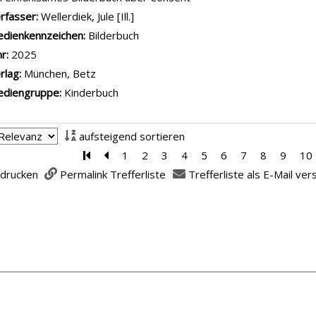
rfasser:
Wellerdiek, Jule [Ill.]
Suche nach diesem Verfasser
dienkennzeichen:
Bilderbuch
hr:
2025
rlag:
München, Betz
diengruppe:
Kinderbuch
aufsteigend sortieren
Zur ersten Seite blättern
Zur vorherigen Seite blättern
1
2
3
4
5
6
7
8
9
10
 drucken
Permalink Trefferliste
Trefferliste als E-Mail ve