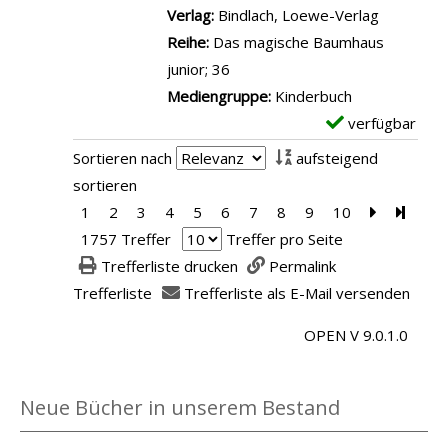
a
l
l
g
Verlag:
Bindlach, Loewe-Verlag
c
a
c
s
a
e
Reihe:
Das magische Baumhaus
h
r
h
v
r
n
junior; 36
U
i
H
o
-
Mediengruppe:
Kinderbuch
d
s
a
n
D
verfügbar
E
o
a
u
S
e
x
a
n
Sortieren nach
aufsteigend
s
e
t
e
n
z
sortieren
e
h
a
m
z
e
1
2
3
4
5
6
7
8
9
10
Zur nächst
Zur le
L
n
i
p
e
i
1757 Treffer
Treffer pro Seite
u
s
l
l
i
g
Trefferliste drucken
Permalink
c
u
s
a
g
e
Trefferliste
Trefferliste als E-Mail versenden
a
c
v
r
e
n
a
h
o
OPEN V 9.0.1.0
-
n
n
t
n
D
z
n
N
e
Neue Bücher in unserem Bestand
e
a
a
t
i
c
c
a