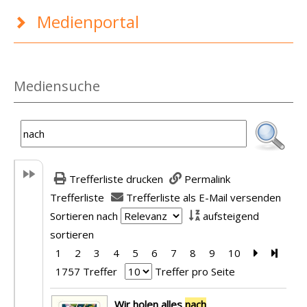
Medienportal
Mediensuche
Trefferliste drucken
Permalink
Trefferliste
Trefferliste als E-Mail versenden
Sortieren nach
aufsteigend
sortieren
1
2
3
4
5
6
7
8
9
10
Zur nächst
Zur le
1757 Treffer
Treffer pro Seite
Suchergebnis
Wir holen alles
nach