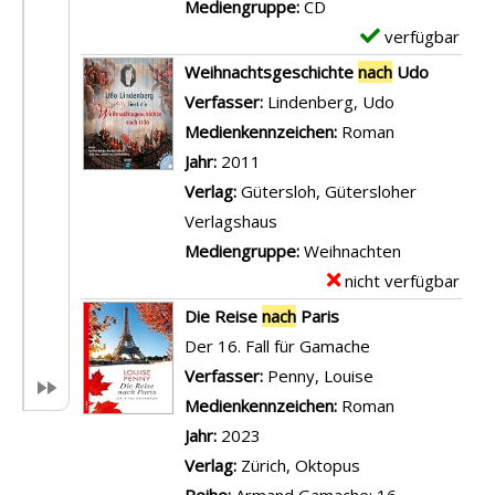
-
Mediengruppe:
CD
a
v
D
verfügbar
E
l
o
e
x
Weihnachtsgeschichte
nach
Udo
l
n
t
e
Verfasser:
Lindenberg, Udo
Suche nach d
e
M
a
m
Medienkennzeichen:
Roman
s
u
i
p
Jahr:
2011
n
s
l
l
Verlag:
Gütersloh, Gütersloher
a
k
s
a
Verlagshaus
c
e
v
r
Mediengruppe:
Weihnachten
h
l
o
-
nicht verfügbar
E
a
e
n
D
x
Die Reise
nach
Paris
n
n
S
e
e
Der 16. Fall für Gamache
z
t
e
t
m
Verfasser:
Penny, Louise
Suche nach die
e
s
h
a
p
Medienkennzeichen:
Roman
i
p
n
i
l
Jahr:
2023
g
a
s
l
a
Verlag:
Zürich, Oktopus
e
n
u
s
r