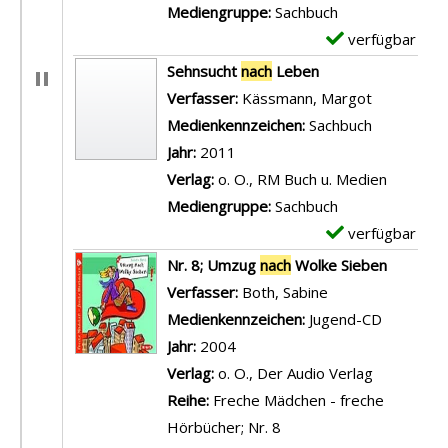
e
Mediengruppe:
Sachbuch
t
verfügbar
E
a
x
Sehnsucht
nach
Leben
i
e
Verfasser:
Kässmann, Margot
Suche nach
l
m
Medienkennzeichen:
Sachbuch
s
p
Jahr:
2011
v
l
Verlag:
o. O., RM Buch u. Medien
o
a
Mediengruppe:
Sachbuch
n
r
verfügbar
E
W
-
x
Nr. 8; Umzug
nach
Wolke Sieben
i
D
e
Verfasser:
Both, Sabine
Suche nach diese
r
e
m
Medienkennzeichen:
Jugend-CD
h
t
p
Jahr:
2004
o
a
l
Verlag:
o. O., Der Audio Verlag
l
i
a
Reihe:
Freche Mädchen - freche
e
l
r
Hörbücher; Nr. 8
n
s