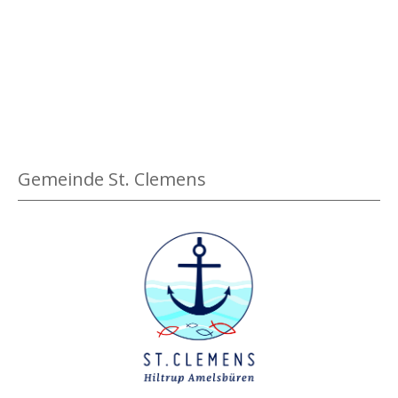
e
i
g
e
n
Gemeinde St. Clemens