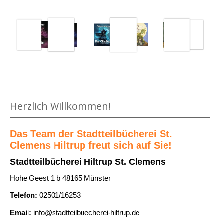
g
h
h
i
e
S
d
l
n
a
e
s
n
m
v
s
F
o
i
e
n
b
u
S
Medium öffnen Der Drache mit den roten Augen von Astrid Li
a
e
Herzlich Willkommen!
u
r
r
c
a
a
h
Das Team der Stadtteilbücherei St.
n
n
Clemens Hiltrup freut sich auf Sie!
e
z
z
n
Stadtteilbücherei Hiltrup St. Clemens
e
e
a
Hohe Geest 1 b 48165 Münster
i
i
c
g
Telefon:
02501/16253
g
h
e
e
d
Email:
info@stadtteilbuecherei-hiltrup.de