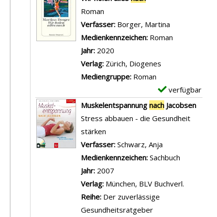
Roman
Verfasser:
Borger, Martina
Suche nach d
Medienkennzeichen:
Roman
Jahr:
2020
Verlag:
Zürich, Diogenes
Mediengruppe:
Roman
verfügbar
E
x
Muskelentspannung
nach
Jacobsen
e
Stress abbauen - die Gesundheit
m
stärken
p
Verfasser:
Schwarz, Anja
Suche nach die
l
Medienkennzeichen:
Sachbuch
a
Jahr:
2007
r
Verlag:
München, BLV Buchverl.
-
Reihe:
Der zuverlässige
D
Gesundheitsratgeber