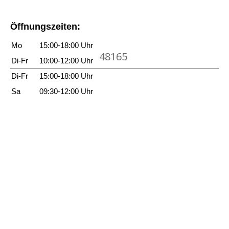
n
n
e
m
Öffnungszeiten:
S
Mo
15:00-18:00 Uhr
e
48165
e
Di-Fr
10:00-12:00 Uhr
u
Di-Fr
15:00-18:00 Uhr
n
Sa
09:30-12:00 Uhr
g
e
h
e
u
e
r
a
n
z