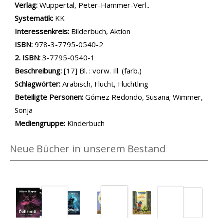
Verlag:
Wuppertal, Peter-Hammer-Verl..
opens in new tab
Diesen Link in neuem Tab öffnen
Systematik:
Suche nach dieser Systematik
KK
Interessenkreis:
Suche nach diesem Interessenskreis
Bilderbuch
,
Aktion
ISBN:
978-3-7795-0540-2
2. ISBN:
3-7795-0540-1
Beschreibung:
[17] Bl. : vorw. Ill. (farb.)
Schlagwörter:
Arabisch
,
Flucht
,
Flüchtling
Beteiligte Personen:
Suche nach dieser Beteiligten Person
Gómez Redondo, Susana
;
Wimmer,
Sonja
Mediengruppe:
Kinderbuch
Neue Bücher in unserem Bestand