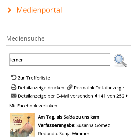
Medienportal
Mediensuche
Zur Trefferliste
Detailanzeige drucken
Permalink Detailanzeige
Detailanzeige per E-Mail versenden
zum vorherigen Tref
141 von 252
zum n
Mit Facebook verlinken
Diesen Link in neuem Tab öffnen
wird in neuem Tab geöffnet
Am Tag, als Saída zu uns kam
Suche nach diesem Verfasser
Verfasserangabe:
Susanna Gómez
Redondo. Sonja Wimmer