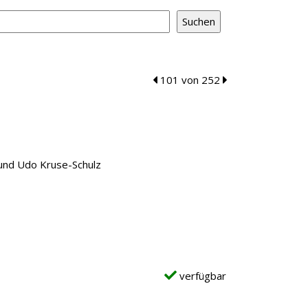
zum vorherigen Treffer blättern
101 von 252
zum nächsten Tref
r und Udo Kruse-Schulz
verfügbar