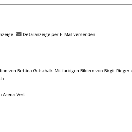
anzeige
Detailanzeige per E-Mail versenden
 öffnen
fasser
ion von Bettina Gutschalk. Mit farbigen Bildern von Birgit Riege
ch
m Arena-Verl.