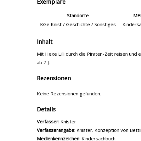
Exemplare
Standorte
ME
KGe Knist / Geschichte / Sonstiges
Kinders
Inhalt
Mit Hexe Lilli durch die Piraten-Zeit reisen und
ab 7 J.
Rezensionen
Keine Rezensionen gefunden.
Details
Verfasser:
Suche nach diesem Verfasser
Knister
Verfasserangabe:
Knister. Konzeption von Betti
Medienkennzeichen:
Kindersachbuch