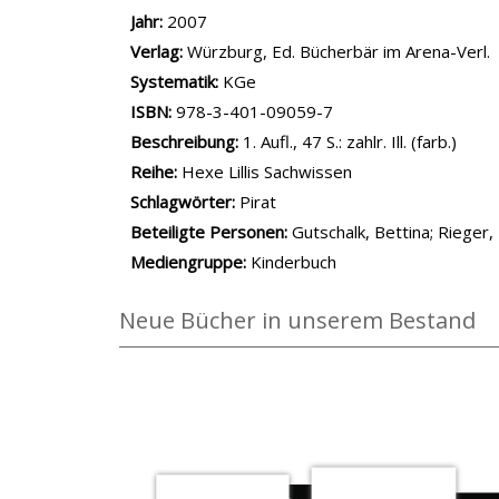
Jahr:
2007
Verlag:
Würzburg, Ed. Bücherbär im Arena-Verl.
opens in new tab
Diesen Link in neuem Tab öffnen
Systematik:
Suche nach dieser Systematik
KGe
Suche nach diesem Interessenskreis
ISBN:
978-3-401-09059-7
Beschreibung:
1. Aufl., 47 S.: zahlr. Ill. (farb.)
Reihe:
Hexe Lillis Sachwissen
Schlagwörter:
Pirat
Beteiligte Personen:
Suche nach dieser Beteilig
Gutschalk, Bettina
;
Rieger, B
Mediengruppe:
Kinderbuch
Neue Bücher in unserem Bestand