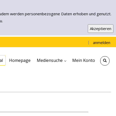
n. Zudem werden personenbezogene Daten erhoben und genutzt.
u.
|
anmelden
Einfache Suche
Erweiterte Suche
Neuerwerbungen
Muensterload - EBooks & More
al
Homepage
Mediensuche
Mein Konto