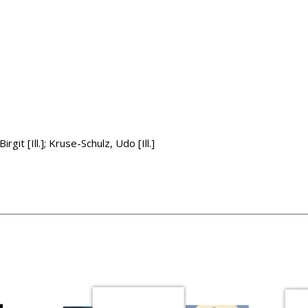
ten Person
irgit [Ill.]
;
Kruse-Schulz, Udo [Ill.]