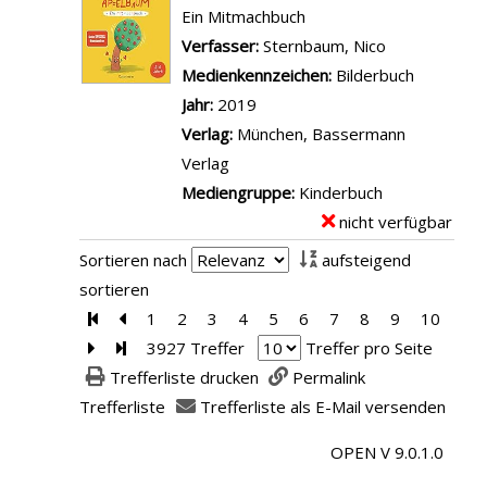
f
i
e
Ein Mitmachbuch
l
r
i
l
m
Verfasser:
Sternbaum, Nico
Suche nach d
a
e
n
s
p
Medienkennzeichen:
Bilderbuch
n
n
d
v
l
Jahr:
2019
z
a
e
o
a
Verlag:
München, Bassermann
e
n
t
n
r
Verlag
i
z
d
A
-
Mediengruppe:
Kinderbuch
g
e
e
b
D
nicht verfügbar
E
e
i
n
e
e
x
n
g
Sortieren nach
aufsteigend
B
n
t
e
e
sortieren
e
t
a
m
n
Zur ersten Seite blättern
Zur vorherigen Seite blättern
1
2
3
4
5
6
7
8
9
10
a
e
i
p
Zur nächsten Seite blättern
Zur letzten Seite blättern
3927 Treffer
Treffer pro Seite
t
u
l
l
Trefferliste drucken
Permalink
a
e
s
a
Trefferliste
Trefferliste als E-Mail versenden
n
r
v
r
z
b
o
OPEN V 9.0.1.0
-
e
e
n
D