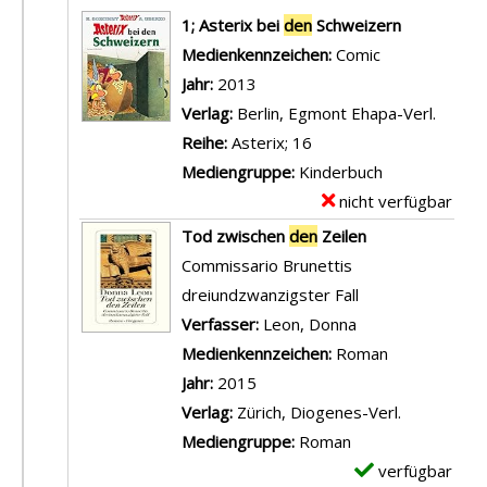
Suchergebnis
1; Asterix bei
den
Schweizern
Suche nach diesem Verfasser
Medienkennzeichen:
Comic
Jahr:
2013
Verlag:
Berlin, Egmont Ehapa-Verl.
Reihe:
Asterix; 16
Mediengruppe:
Kinderbuch
nicht verfügbar
E
x
Tod zwischen
den
Zeilen
e
Commissario Brunettis
m
dreiundzwanzigster Fall
p
Verfasser:
Leon, Donna
Suche nach diese
l
Medienkennzeichen:
Roman
a
Jahr:
2015
r
Verlag:
Zürich, Diogenes-Verl.
-
Mediengruppe:
Roman
D
verfügbar
E