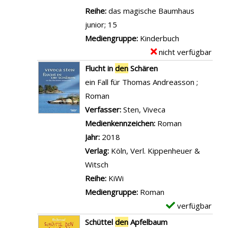
n
c
v
r
Reihe:
das magische Baumhaus
z
Z
k
o
-
junior; 15
e
e
e
n
D
Mediengruppe:
Kinderbuch
i
i
d
Z
e
nicht verfügbar
E
g
l
e
w
t
x
e
Flucht in
den
Schären
e
n
i
a
e
n
ein Fall für Thomas Andreasson ;
n
K
s
i
m
Roman
a
l
c
l
p
Verfasser:
Sten, Viveca
Suche nach diese
n
i
h
s
l
Medienkennzeichen:
Roman
z
m
e
v
a
Jahr:
2018
e
a
n
o
r
Verlag:
Köln, Verl. Kippenheuer &
i
w
d
n
-
Witsch
g
a
e
E
D
Reihe:
KiWi
e
n
n
u
e
Mediengruppe:
Roman
n
d
M
l
t
verfügbar
E
e
e
e
a
x
Schüttel
den
Apfelbaum
r
e