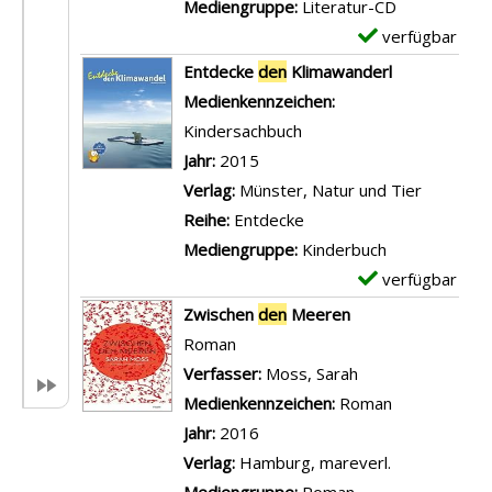
-
Mediengruppe:
Literatur-CD
x
n
D
verfügbar
E
b
T
e
x
Entdecke
den
Klimawanderl
e
o
t
e
Suche nach diesem Verfasser
Medienkennzeichen:
i
d
a
m
Kindersachbuch
d
z
i
p
Jahr:
2015
e
w
l
l
Verlag:
Münster, Natur und Tier
n
i
s
a
Reihe:
Entdecke
S
s
v
r
Mediengruppe:
Kinderbuch
c
c
o
-
verfügbar
E
h
h
n
D
x
Zwischen
den
Meeren
w
e
A
e
e
Roman
e
n
l
t
m
Verfasser:
Moss, Sarah
Suche nach diese
i
d
l
a
p
Medienkennzeichen:
Roman
z
e
e
i
l
Jahr:
2016
e
n
s
l
a
Verlag:
Hamburg, mareverl.
r
Z
ü
s
r