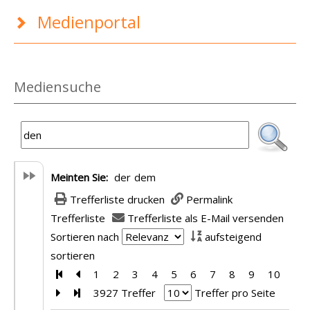
Medienportal
Mediensuche
Meinten Sie:
der
dem
Trefferliste drucken
Permalink
Trefferliste
Trefferliste als E-Mail versenden
Sortieren nach
aufsteigend
sortieren
Zur ersten Seite blättern
Zur vorherigen Seite blättern
1
2
3
4
5
6
7
8
9
10
Zur nächsten Seite blättern
Zur letzten Seite blättern
3927 Treffer
Treffer pro Seite