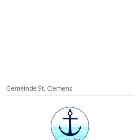
i
g
e
n
Gemeinde St. Clemens