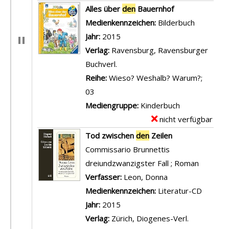
e
x
Alles über
den
Bauernhof
t
e
Suche nach diesem Verfasser
Medienkennzeichen:
Bilderbuch
a
m
Jahr:
2015
i
p
Verlag:
Ravensburg, Ravensburger
l
l
Buchverl.
s
a
Reihe:
Wieso? Weshalb? Warum?;
v
r
03
o
-
Mediengruppe:
Kinderbuch
n
D
nicht verfügbar
E
1
e
x
Tod zwischen
den
Zeilen
;
t
e
Commissario Brunnettis
A
a
m
dreiundzwanzigster Fall ; Roman
s
i
p
Verfasser:
Leon, Donna
Suche nach diese
t
l
l
Medienkennzeichen:
Literatur-CD
e
s
a
Jahr:
2015
r
v
r
Verlag:
Zürich, Diogenes-Verl.
i
o