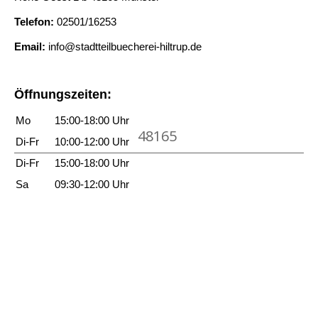
e
e
l
i
Telefon:
02501/16253
n
d
g
a
e
Email:
info@stadtteilbuecherei-hiltrup.de
e
n
n
n
z
A
Öffnungszeiten:
e
p
i
Mo
15:00-18:00 Uhr
f
48165
g
e
Di-Fr
10:00-12:00 Uhr
e
l
Di-Fr
15:00-18:00 Uhr
n
b
Sa
09:30-12:00 Uhr
a
u
m
a
n
z
e