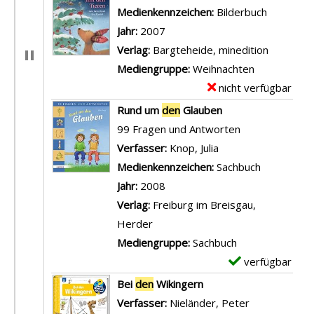
D
e
Suche nach diesem Verfasser
Medienkennzeichen:
Bilderbuch
e
m
Jahr:
2007
t
p
Verlag:
Bargteheide, minedition
a
l
Mediengruppe:
Weihnachten
i
a
nicht verfügbar
E
l
r
x
Rund um
den
Glauben
s
-
e
99 Fragen und Antworten
v
D
m
Verfasser:
Knop, Julia
Suche nach diesem 
o
e
p
Medienkennzeichen:
Sachbuch
n
t
l
Jahr:
2008
R
a
a
Verlag:
Freiburg im Breisgau,
u
i
r
Herder
n
l
-
Mediengruppe:
Sachbuch
d
s
D
verfügbar
E
u
v
e
x
Bei
den
Wikingern
m
o
t
e
Verfasser:
Nieländer, Peter
Suche nach d
d
n