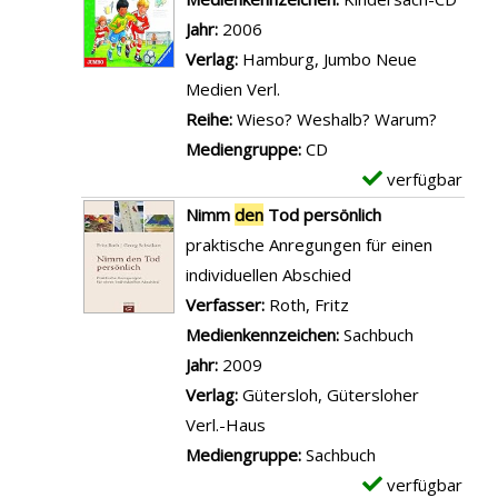
n
k
B
t
m
i
Jahr:
2006
z
i
e
a
p
g
Verlag:
Hamburg, Jumbo Neue
e
n
i
i
l
e
Medien Verl.
i
g
d
l
a
n
Reihe:
Wieso? Weshalb? Warum?
g
e
e
s
r
Mediengruppe:
CD
e
r
n
v
-
verfügbar
E
n
n
I
o
D
x
Nimm
den
Tod persönlich
a
n
n
e
e
praktische Anregungen für einen
n
d
A
t
m
individuellen Abschied
z
i
l
a
p
Verfasser:
Roth, Fritz
Suche nach diesem
e
a
l
i
l
Medienkennzeichen:
Sachbuch
i
n
e
l
a
Jahr:
2009
g
e
s
s
r
Verlag:
Gütersloh, Gütersloher
e
r
ü
v
-
Verl.-Haus
n
n
b
o
D
Mediengruppe:
Sachbuch
a
e
n
e
verfügbar
E
n