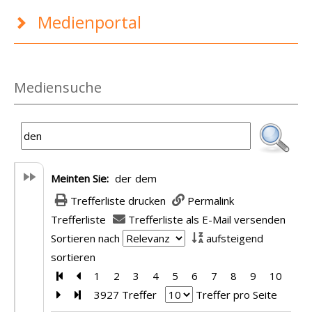
Medienportal
Mediensuche
Meinten Sie:
der
dem
Trefferliste drucken
Permalink
Trefferliste
Trefferliste als E-Mail versenden
Sortieren nach
aufsteigend
sortieren
Zur ersten Seite blättern
Zur vorherigen Seite blättern
1
2
3
4
5
6
7
8
9
10
Zur nächsten Seite blättern
Zur letzten Seite blättern
3927 Treffer
Treffer pro Seite