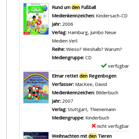
Suchergebnis
Rund um
den
Fußball
Suche nach diesem Verfasser
Medienkennzeichen:
Kindersach-CD
Jahr:
2006
Verlag:
Hamburg, Jumbo Neue
Medien Verl.
Reihe:
Wieso? Weshalb? Warum?
Mediengruppe:
CD
verfügbar
E
x
Elmar rettet
den
Regenbogen
e
Verfasser:
MacKee, David
Suche nach di
m
Medienkennzeichen:
Bilderbuch
p
Jahr:
2007
l
Verlag:
Stuttgart, Thienemann
a
Mediengruppe:
Kinderbuch
r
nicht verfügbar
E
-
x
Weihnachten mit
den
Tieren