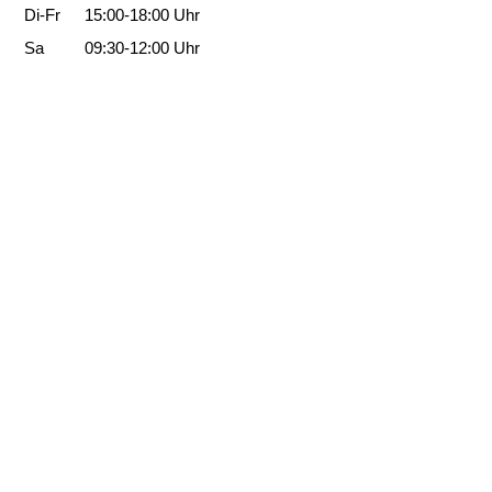
n
Di-Fr
15:00-18:00 Uhr
l
Sa
09:30-12:00 Uhr
i
c
h
a
n
z
e
i
g
e
n