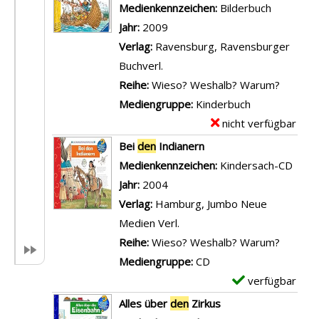
a
m
Medienkennzeichen:
Bilderbuch
e
E
i
p
Jahr:
2009
n
l
l
l
Verlag:
Ravensburg, Ravensburger
F
m
s
a
Buchverl.
u
a
v
r
Reihe:
Wieso? Weshalb? Warum?
ß
r
o
-
Mediengruppe:
Kinderbuch
b
r
n
D
nicht verfügbar
E
a
e
W
e
x
Bei
den
Indianern
l
t
e
t
e
Suche nach diesem Verfasser
Medienkennzeichen:
Kindersach-CD
l
t
i
a
m
Jahr:
2004
a
e
h
i
p
Verlag:
Hamburg, Jumbo Neue
n
t
n
l
l
Medien Verl.
z
d
a
s
a
Reihe:
Wieso? Weshalb? Warum?
e
e
c
v
r
Mediengruppe:
CD
i
n
h
o
-
verfügbar
E
g
R
t
n
D
x
e
Alles über
den
Zirkus
e
e
R
e