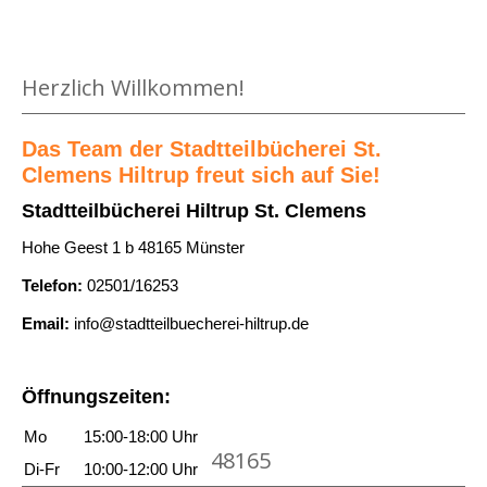
n
z
F
n
e
u
N
Medium öffnen Der Drache mit den roten Augen von Astrid Li
i
ß
Herzlich Willkommen!
i
g
b
m
e
a
m
Das Team der Stadtteilbücherei St.
n
l
Clemens Hiltrup freut sich auf Sie!
d
l
e
Stadtteilbücherei Hiltrup St. Clemens
a
n
Hohe Geest 1 b 48165 Münster
n
T
Telefon:
02501/16253
z
o
e
d
Email:
info@stadtteilbuecherei-hiltrup.de
i
p
g
e
Öffnungszeiten:
e
r
n
Mo
15:00-18:00 Uhr
s
48165
ö
Di-Fr
10:00-12:00 Uhr