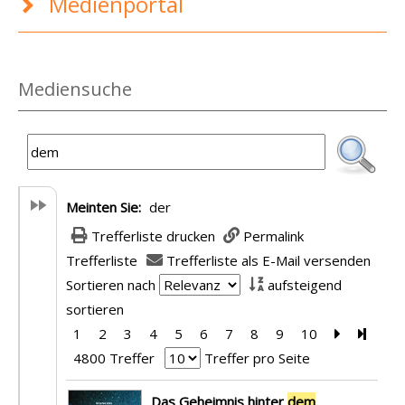
Medienportal
Mediensuche
Meinten Sie:
der
Trefferliste drucken
Permalink
Trefferliste
Trefferliste als E-Mail versenden
Sortieren nach
aufsteigend
sortieren
1
2
3
4
5
6
7
8
9
10
Zur nächst
Zur le
4800 Treffer
Treffer pro Seite
Suchergebnis
Das Geheimnis hinter
dem