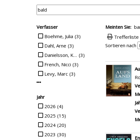
Suchfilter
Verfasser
Meinten Sie:
ba
Suche auf Verfasser einschränken
Boehme, Julia
(3)
Trefferliste
Sortieren nach
Dahl, Arne
(3)
Danielsson, Kerstin Signe
(3)
French, Nicci
(3)
Suchergebn
Au
Levy, Marc
(3)
R
Mehr Verfasser-Filter anzeigen
Ve
Me
Jahr
Ja
Suche auf Jahr einschränken
2026
(4)
Ve
2025
(15)
Me
2024
(20)
2023
(30)
En