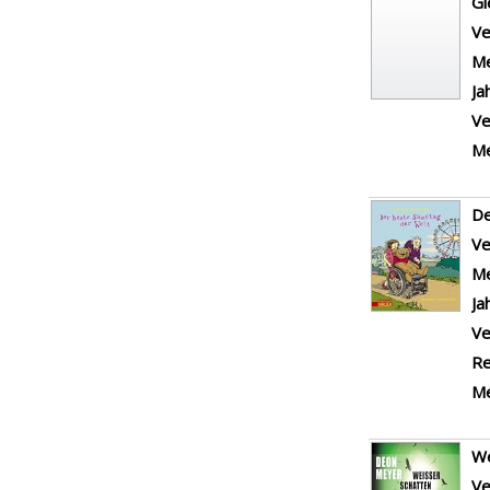
Gi
Ve
Me
Ja
Ve
Me
De
Ve
Me
Ja
Ve
Re
Me
We
Ve