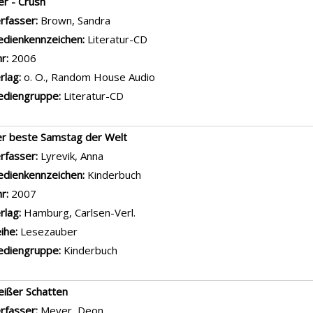
er - Crush
rfasser:
Brown, Sandra
Suche nach diesem Verfasser
dienkennzeichen:
Literatur-CD
hr:
2006
rlag:
o. O., Random House Audio
diengruppe:
Literatur-CD
r beste Samstag der Welt
rfasser:
Lyrevik, Anna
Suche nach diesem Verfasser
dienkennzeichen:
Kinderbuch
hr:
2007
rlag:
Hamburg, Carlsen-Verl.
ihe:
Lesezauber
diengruppe:
Kinderbuch
ißer Schatten
rfasser:
Meyer, Deon
Suche nach diesem Verfasser