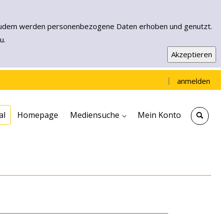
n. Zudem werden personenbezogene Daten erhoben und genutzt.
u.
|
anmelden
Einfache Suche
Erweiterte Suche
Neuerwerbungen
Muensterload - EBooks & More
al
Homepage
Mediensuche
Mein Konto