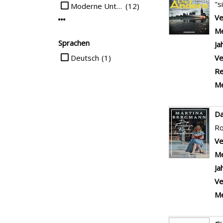
"s
Moderne Unterhaltung
(12)
Ve
Mehr Interessenkreis-Filter anzeigen
Me
Sprachen
Ja
Suche auf Sprachen einschränken
Deutsch
(1)
Ve
Re
Me
Da
R
Ve
Me
Ja
Ve
Me