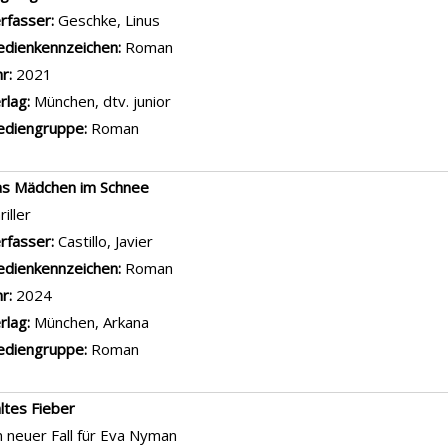
rfasser:
Geschke, Linus
Suche nach diesem Verfasser
dienkennzeichen:
Roman
hr:
2021
rlag:
München, dtv. junior
diengruppe:
Roman
s Mädchen im Schnee
riller
rfasser:
Castillo, Javier
Suche nach diesem Verfasser
dienkennzeichen:
Roman
hr:
2024
rlag:
München, Arkana
diengruppe:
Roman
ltes Fieber
n neuer Fall für Eva Nyman