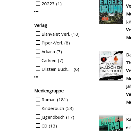
20223
(1)
Ve
Mehr Jahr-Filter anzeigen
Me
Ja
Verlag
Ve
Suche auf Verlag einschränken
Blanvalet Verl.
(10)
Me
Piper-Verl.
(8)
Arkana
(7)
Da
Carlsen
(7)
Th
Ullstein Buchverl.
(6)
Ve
Mehr Verlag-Filter anzeigen
Me
Ja
Mediengruppe
Ve
Suche auf Mediengruppe einschränken
Roman
(181)
Me
Kinderbuch
(53)
Jugendbuch
(17)
Ka
CD
(13)
ei