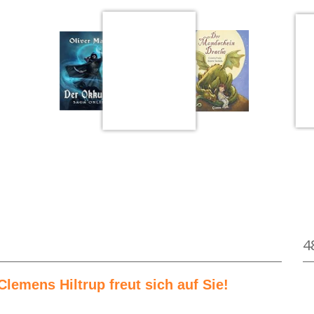
on Astrid Lindgren
Medium öffnen Der Mondscheindrache von Cor
4
Clemens Hiltrup freut sich auf Sie!