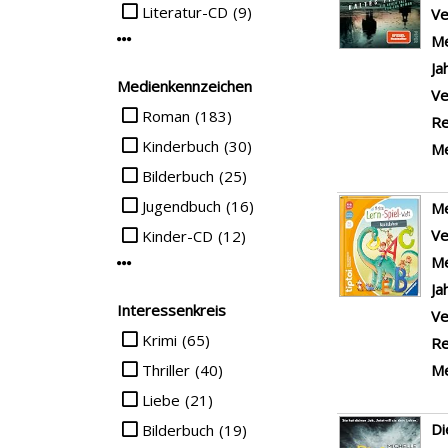
Literatur-CD
(9)
Ve
Me
Mehr Mediengruppe-Filter anzeigen
Ja
Medienkennzeichen
Ve
Suche auf Medienkennzeichen einschränken
Roman
(183)
Re
Kinderbuch
(30)
Me
Bilderbuch
(25)
Jugendbuch
(16)
Me
Ve
Kinder-CD
(12)
Me
Mehr Medienkennzeichen-Filter anzeigen
Ja
Interessenkreis
Ve
Suche auf Interessenkreis einschränken
Krimi
(65)
Re
Thriller
(40)
Me
Liebe
(21)
Di
Bilderbuch
(19)