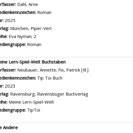
rfasser:
Dahl, Arne
Suche nach diesem Verfasser
dienkennzeichen:
Roman
hr:
2025
rlag:
München, Piper-Verl.
ihe:
Eva Nyman; 2
diengruppe:
Roman
ine Lern-Spiel-Welt Buchstaben
rfasser:
Neubauer, Annette
;
Fix, Patrick [Ill.]
Suche nach diesem Ve
dienkennzeichen:
Tip Toi Buch
hr:
2023
rlag:
Ravensburg, Ravensbuger Buchverlag
ihe:
Meine Lern-Spiel-Welt
diengruppe:
TipToi
e Andere