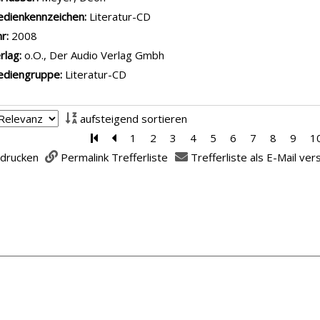
dienkennzeichen:
Literatur-CD
hr:
2008
rlag:
o.O., Der Audio Verlag Gmbh
diengruppe:
Literatur-CD
aufsteigend sortieren
Zur ersten Seite blättern
Zur vorherigen Seite blättern
1
2
3
4
5
6
7
8
9
1
 drucken
Permalink Trefferliste
Trefferliste als E-Mail ve