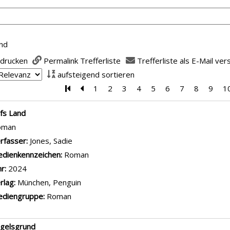
nd
 drucken
Permalink Trefferliste
Trefferliste als E-Mail ve
aufsteigend sortieren
Zur ersten Seite blättern
Zur vorherigen Seite blättern
1
2
3
4
5
6
7
8
9
1
is
fs Land
oman
rfasser:
Jones, Sadie
Suche nach diesem Verfasser
dienkennzeichen:
Roman
hr:
2024
rlag:
München, Penguin
diengruppe:
Roman
gelsgrund