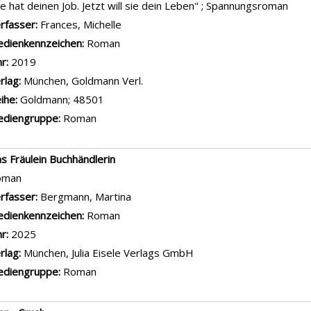
ie hat deinen Job. Jetzt will sie dein Leben" ; Spannungsroman
rfasser:
Frances, Michelle
Suche nach diesem Verfasser
dienkennzeichen:
Roman
hr:
2019
rlag:
München, Goldmann Verl.
ihe:
Goldmann; 48501
diengruppe:
Roman
s Fräulein Buchhändlerin
oman
rfasser:
Bergmann, Martina
Suche nach diesem Verfasser
dienkennzeichen:
Roman
hr:
2025
rlag:
München, Julia Eisele Verlags GmbH
diengruppe:
Roman