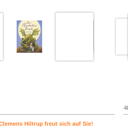
on Astrid Lindgren
Medium öffnen Der Mondscheindrache von Cor
4
Clemens Hiltrup freut sich auf Sie!