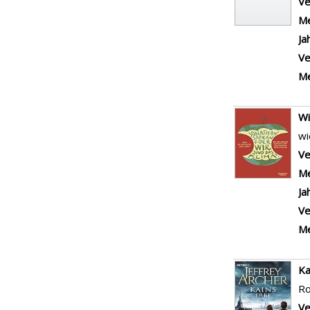
Ve
Me
Ja
Ve
Me
Wi
wi
Ve
Me
Ja
Ve
Me
Ka
R
Ve