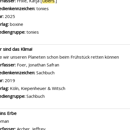
rfasser:
Frixe, Katja [
Übers
.]
Suche nach diesem Verfasser
dienkennzeichen:
tonies
hr:
2025
rlag:
boxine
diengruppe:
tonies
r sind das Klima!
e wir unseren Planeten schon beim Frühstück retten können
rfasser:
Foer, Jonathan Safran
Suche nach diesem Verfasser
dienkennzeichen:
Sachbuch
hr:
2019
rlag:
Köln, Kiepenheuer & Witsch
diengruppe:
Sachbuch
ins Erbe
oman
rfasser:
Archer, Jeffrey
Suche nach diesem Verfasser