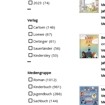
2023
(74)
Me
Mehr Jahr-Filter anzeigen
Ja
Ve
Verlag
Me
Suche auf Verlag einschränken
Carlsen
(146)
Loewe
(67)
Be
Oetinger
(61)
ei
Sauerländer
(56)
Ve
Kindersley
(53)
Me
Mehr Verlag-Filter anzeigen
Ja
Ve
Mediengruppe
Me
Suche auf Mediengruppe einschränken
Roman
(1012)
Kinderbuch
(961)
Me
Jugendbuch
(286)
Ve
Sachbuch
(144)
Me