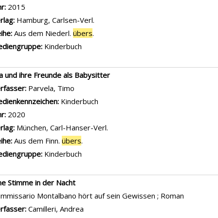
hr:
2015
rlag:
Hamburg, Carlsen-Verl.
ihe:
Aus dem Niederl.
übers
.
diengruppe:
Kinderbuch
la und ihre Freunde als Babysitter
rfasser:
Parvela, Timo
Suche nach diesem Verfasser
dienkennzeichen:
Kinderbuch
hr:
2020
rlag:
München, Carl-Hanser-Verl.
ihe:
Aus dem Finn.
übers
.
diengruppe:
Kinderbuch
ne Stimme in der Nacht
mmissario Montalbano hört auf sein Gewissen ; Roman
rfasser:
Camilleri, Andrea
Suche nach diesem Verfasser