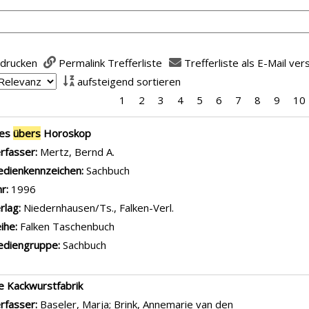
 drucken
Permalink Trefferliste
Trefferliste als E-Mail ve
aufsteigend sortieren
1
2
3
4
5
6
7
8
9
10
is
les
übers
Horoskop
rfasser:
Mertz, Bernd A.
Suche nach diesem Verfasser
dienkennzeichen:
Sachbuch
hr:
1996
rlag:
Niedernhausen/Ts., Falken-Verl.
ihe:
Falken Taschenbuch
diengruppe:
Sachbuch
e Kackwurstfabrik
rfasser:
Baseler, Marja
;
Brink, Annemarie van den
Suche nach die