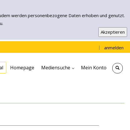
n. Zudem werden personenbezogene Daten erhoben und genutzt.
u.
|
anmelden
Einfache Suche
Erweiterte Suche
Neuerwerbungen
Muensterload - EBooks & More
al
Homepage
Mediensuche
Mein Konto