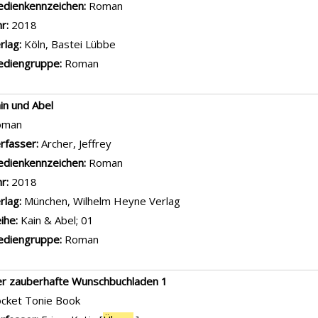
dienkennzeichen:
Roman
hr:
2018
rlag:
Köln, Bastei Lübbe
diengruppe:
Roman
in und Abel
oman
rfasser:
Archer, Jeffrey
Suche nach diesem Verfasser
dienkennzeichen:
Roman
hr:
2018
rlag:
München, Wilhelm Heyne Verlag
ihe:
Kain & Abel; 01
diengruppe:
Roman
r zauberhafte Wunschbuchladen 1
cket Tonie Book