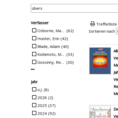
Suchfilter
Verfasser
Trefferliste
Suche auf Verfasser einschränken
Osborne, Mary Pope
(62)
Sortieren nach
Hunter, Erin
(42)
Blade, Adam
(40)
Suchergebn
Al
Kishimoto, Masashi
(33)
Ve
Goscinny, Rene
(30)
Me
Mehr Verfasser-Filter anzeigen
Ja
Ve
Jahr
Re
Suche auf Jahr einschränken
o.J.
(8)
Me
2026
(2)
2025
(37)
Di
2024
(92)
Ve