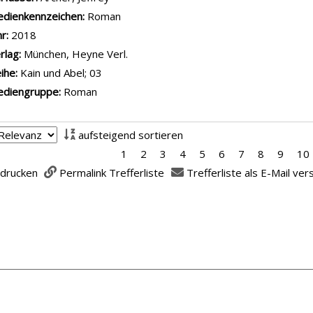
dienkennzeichen:
Roman
hr:
2018
rlag:
München, Heyne Verl.
ihe:
Kain und Abel; 03
diengruppe:
Roman
aufsteigend sortieren
1
2
3
4
5
6
7
8
9
10
 drucken
Permalink Trefferliste
Trefferliste als E-Mail ve