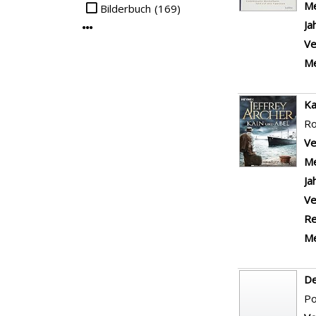
Me
Bilderbuch
(169)
Ja
Mehr Interessenkreis-Filter anzeigen
Ve
Me
Ka
R
Ve
Me
Ja
Ve
Re
Me
De
Po