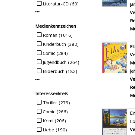
Literatur-CD
(60)
Ja
Ve
Mehr Mediengruppe-Filter anzeigen
Re
Medienkennzeichen
Me
Suche auf Medienkennzeichen einschränken
Roman
(1016)
Kinderbuch
(382)
El
Comic
(284)
Ve
Jugendbuch
(264)
Me
Ja
Bilderbuch
(182)
Ve
Mehr Medienkennzeichen-Filter anzeigen
Re
Interessenkreis
Me
Suche auf Interessenkreis einschränken
Thriller
(279)
Comic
(266)
Ei
Krimi
(206)
Co
Ve
Liebe
(190)