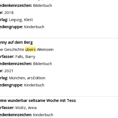
dienkennzeichen:
Bilderbuch
hr:
2018
rlag:
Leipzig, Klett
diengruppe:
Kinderbuch
nny auf dem Berg
ne Geschichte
übers
Alleinsein
rfasser:
Falls, Barry
Suche nach diesem Verfasser
dienkennzeichen:
Bilderbuch
hr:
2021
rlag:
München, arsEdition
diengruppe:
Kinderbuch
ine wunderbar seltsame Woche mit Tess
rfasser:
Woltz, Anna
Suche nach diesem Verfasser
dienkennzeichen:
Kinderbuch