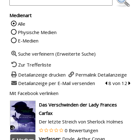
Medienart
Alle
Wählen Sie die Medienart nach der Sie su
Physische Medien
E-Medien
Suche verfeinern (Erweiterte Suche)
Zur Trefferliste
Detailanzeige drucken
Permalink Detailanzeige
Detailanzeige per E-Mail versenden
zum vorherigen 
8 von 12
zum n
Mit Facebook verlinken
Diesen Link in neuem Tab öffnen
wird in neuem Tab geöffnet
Das Verschwinden der Lady Frances
Carfax
Der letzte Streich von Sherlock Holmes
0 Bewertungen
Verfasser:
Suche nach diesem Verfasser
Doyle, Arthur Conan
E-Medium