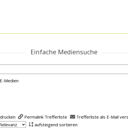
Einfache Mediensuche
E-Medien
 nach der Sie suchen wollen.
 drucken
Permalink Trefferliste
Trefferliste als E-Mail ve
aufsteigend sortieren