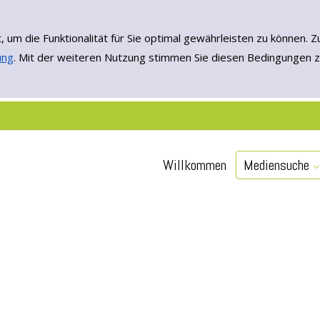
, um die Funktionalität für Sie optimal gewährleisten zu könne
ung
. Mit der weiteren Nutzung stimmen Sie diesen Bedingungen z
Neuerscheinun
Einfache Such
Erweiterte Su
Willkommen
Mediensuche