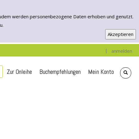
n. Zudem werden personenbezogene Daten erhoben und genutzt.
u.
|
anmelden
gen
e
che
Zur Onleihe
Buchempfehlungen
Mein Konto