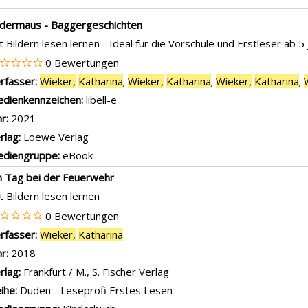
is
ldermaus - Baggergeschichten
t Bildern lesen lernen - Ideal für die Vorschule und Erstleser ab 5
0 Bewertungen
rfasser:
Wieker,
Katharina
;
Wieker,
Katharina
;
Wieker,
Katharina
;
dienkennzeichen:
libell-e
hr:
2021
rlag:
Loewe Verlag
diengruppe:
eBook
n Tag bei der Feuerwehr
t Bildern lesen lernen
0 Bewertungen
rfasser:
Wieker,
Katharina
Suche nach diesem Verfasser
hr:
2018
rlag:
Frankfurt / M., S. Fischer Verlag
ihe:
Duden - Leseprofi Erstes Lesen