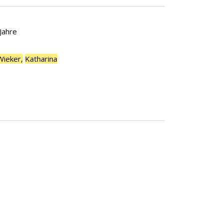
 Jahre
Wieker,
Katharina
Suche nach diesem Verfasser