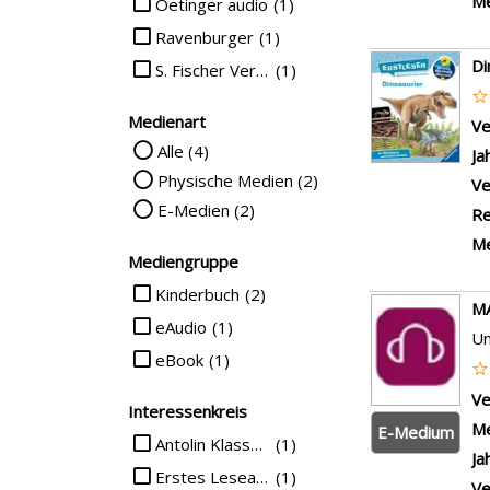
Me
Oetinger audio
(1)
Ravenburger
(1)
Di
S. Fischer Verlag
(1)
Medienart
Ve
Suche auf Medienart einschränken
Alle (4)
Ja
Physische Medien (2)
Ve
E-Medien (2)
Re
Me
Mediengruppe
Suche auf Mediengruppe einschränken
Kinderbuch
(2)
MA
eAudio
(1)
Un
eBook
(1)
Ve
Interessenkreis
Me
E-Medium
Suche auf Interessenkreis einschränken
Antolin Klasse 1
(1)
Ja
Erstes Lesealter
(1)
Ve