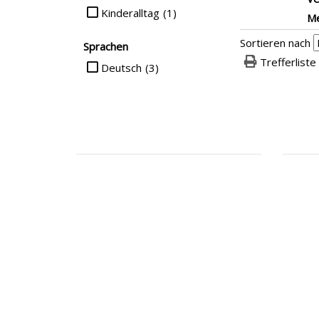
Kinderalltag
(1)
Me
Sortieren nach
Sprachen
Trefferliste
Suche auf Sprachen einschränken
Deutsch
(3)
.