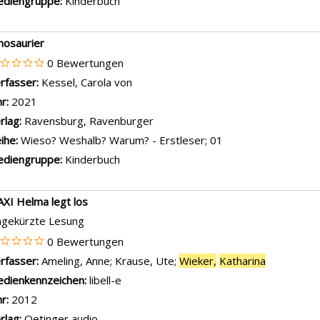
diengruppe:
Kinderbuch
nosaurier
0 Bewertungen
rfasser:
Kessel, Carola von
Suche nach diesem Verfasser
hr:
2021
rlag:
Ravensburg, Ravenburger
ihe:
Wieso? Weshalb? Warum? - Erstleser; 01
diengruppe:
Kinderbuch
XI Helma legt los
gekürzte Lesung
0 Bewertungen
rfasser:
Ameling, Anne
;
Krause, Ute
;
Wieker,
Katharina
Suche nach
dienkennzeichen:
libell-e
hr:
2012
rlag:
Oetinger audio