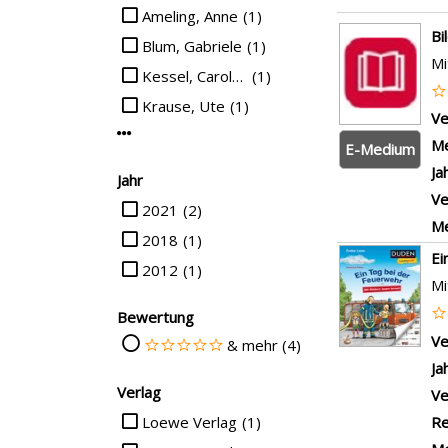
Ameling, Anne
(1)
Suchergebn
Bi
Blum, Gabriele
(1)
Mi
Kessel, Carola von
(1)
Krause, Ute
(1)
Ve
Mehr Verfasser-Filter anzeigen
Me
E-Medium
Ja
Jahr
Ve
Suche auf Jahr einschränken
2021
(2)
Me
2018
(1)
Ei
2012
(1)
Mi
Bewertung
Ve
Suche auf Bewertung einschränken
& mehr (4)
Ja
Verlag
Ve
Suche auf Verlag einschränken
Re
Loewe Verlag
(1)