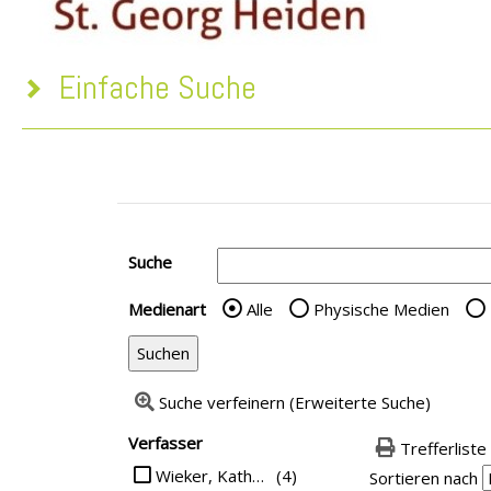
Einfache Suche
Suche
Medienart
Alle
Physische Medien
Wählen Sie die Medienart
Suche verfeinern (Erweiterte Suche)
Suchfilter
Verfasser
Trefferliste
Suche auf Verfasser einschränken
Wieker, Katharina
(4)
Sortieren nach