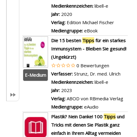
Medienkennzeichen:
libell-e
Jahr:
2020
Verlag:
Edition Michael Fischer
Mediengruppe:
eBook
Die 15 besten
Tipps
für ein starkes
Immunsystem - Bleiben Sie gesund!
(Ungekürzt)
0 Bewertungen
Verfasser:
Strunz, Dr. med. Ulrich
Suche n
E-Medium
Medienkennzeichen:
libell-e
Jahr:
2023
Verlag:
ABOD von RBmedia Verlag
Mediengruppe:
eAudio
Plastik? Nein Danke! 100
Tipps
und
Tricks mit denen Sie Plastik ganz
einfach in Ihrem Alltag vermeiden