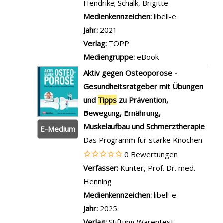
Hendrike
;
Schalk, Brigitte
Suche nach die
Medienkennzeichen:
libell-e
Jahr:
2021
Verlag:
TOPP
Mediengruppe:
eBook
Aktiv gegen Osteoporose -
Gesundheitsratgeber mit Übungen
und
Tipps
zu Prävention,
Bewegung, Ernährung,
Muskelaufbau und Schmerztherapie
E-Medium
Das Programm für starke Knochen
0 Bewertungen
Verfasser:
Kunter, Prof. Dr. med.
Henning
Suche nach diesem Verfasser
Medienkennzeichen:
libell-e
Jahr:
2025
Verlag:
Stiftung Warentest