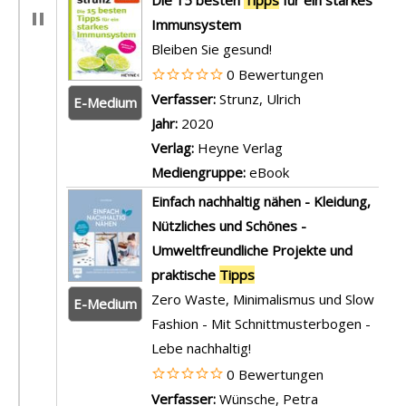
Immunsystem
Bleiben Sie gesund!
0 Bewertungen
Verfasser:
Strunz, Ulrich
Suche nach dies
E-Medium
Jahr:
2020
Verlag:
Heyne Verlag
Mediengruppe:
eBook
Einfach nachhaltig nähen - Kleidung,
Nützliches und Schönes -
Umweltfreundliche Projekte und
praktische
Tipps
Zero Waste, Minimalismus und Slow
E-Medium
Fashion - Mit Schnittmusterbogen -
Lebe nachhaltig!
0 Bewertungen
Verfasser:
Wünsche, Petra
Suche nach d