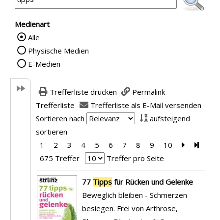
Medienart
Alle
Wählen Sie die Medienart nach der Sie su
Physische Medien
E-Medien
Trefferliste drucken
Permalink
Trefferliste
Trefferliste als E-Mail versenden
Sortieren nach
aufsteigend
sortieren
1
2
3
4
5
6
7
8
9
10
Zur nächst
Zur le
675 Treffer
Treffer pro Seite
Suchergebnis
77
Tipps
für Rücken und Gelenke
Beweglich bleiben - Schmerzen
besiegen. Frei von Arthrose,