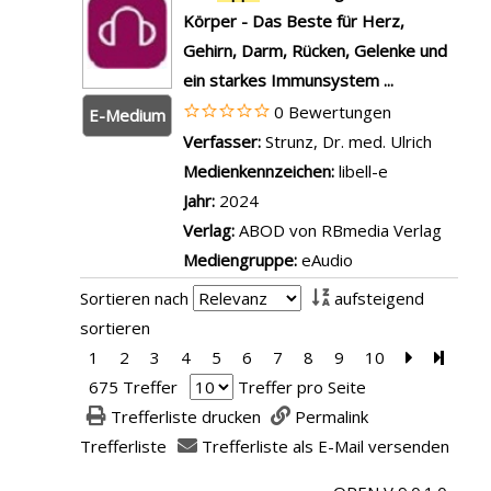
Körper - Das Beste für Herz,
Gehirn, Darm, Rücken, Gelenke und
ein starkes Immunsystem ...
0 Bewertungen
E-Medium
Verfasser:
Strunz, Dr. med. Ulrich
Suche n
Medienkennzeichen:
libell-e
Jahr:
2024
Verlag:
ABOD von RBmedia Verlag
Mediengruppe:
eAudio
Sortieren nach
aufsteigend
sortieren
1
2
3
4
5
6
7
8
9
10
Zur nächst
Zur le
675 Treffer
Treffer pro Seite
Trefferliste drucken
Permalink
Trefferliste
Trefferliste als E-Mail versenden