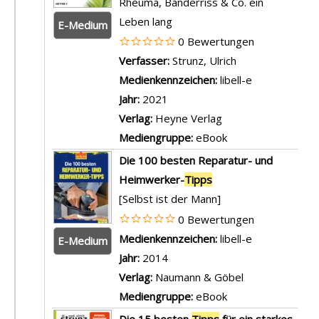
Rheuma, Bänderriss & Co. ein
Leben lang
E-Medium
0 Bewertungen
Verfasser:
Strunz, Ulrich
Suche nach dies
Medienkennzeichen:
libell-e
Jahr:
2021
Verlag:
Heyne Verlag
Mediengruppe:
eBook
Die 100 besten Reparatur- und
Heimwerker-
Tipps
[Selbst ist der Mann]
0 Bewertungen
Suche nach diesem Verfasser
Medienkennzeichen:
libell-e
E-Medium
Jahr:
2014
Verlag:
Naumann & Göbel
Mediengruppe:
eBook
Die 15 besten
Tipps
für ein starkes