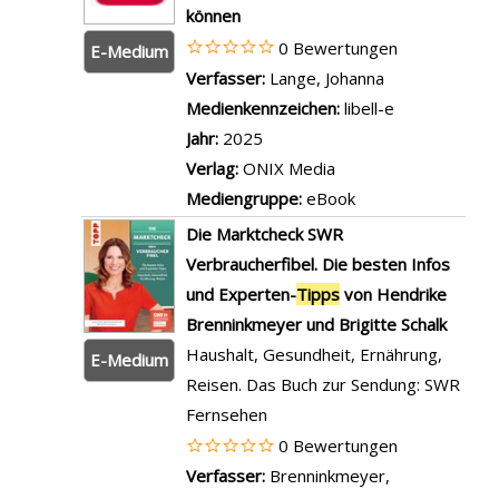
können
0 Bewertungen
E-Medium
Verfasser:
Lange, Johanna
Suche nach di
Medienkennzeichen:
libell-e
Jahr:
2025
Verlag:
ONIX Media
Mediengruppe:
eBook
Die Marktcheck SWR
Verbraucherfibel. Die besten Infos
und Experten-
Tipps
von Hendrike
Brenninkmeyer und Brigitte Schalk
Haushalt, Gesundheit, Ernährung,
E-Medium
Reisen. Das Buch zur Sendung: SWR
Fernsehen
0 Bewertungen
Verfasser:
Brenninkmeyer,