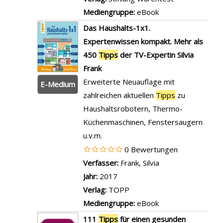
Mediengruppe:
eBook
Das Haushalts-1x1.
Expertenwissen kompakt. Mehr als
450
Tipps
der TV-Expertin Silvia
Frank
Erweiterte Neuauflage mit
E-Medium
zahlreichen aktuellen
Tipps
zu
Haushaltsrobotern, Thermo-
Küchenmaschinen, Fenstersaugern
u.v.m.
0 Bewertungen
Verfasser:
Frank, Silvia
Suche nach diesem
Jahr:
2017
Verlag:
TOPP
Mediengruppe:
eBook
111
Tipps
für einen gesunden