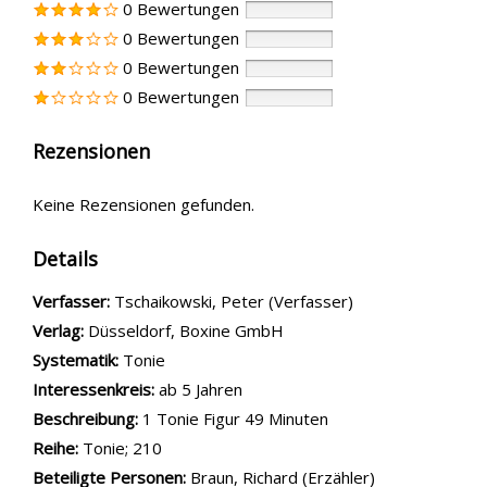
0 Bewertungen
0 Bewertungen
0 Bewertungen
0 Bewertungen
Rezensionen
Keine Rezensionen gefunden.
Details
Verfasser:
Suche nach diesem Verfasser
Tschaikowski, Peter (Verfasser)
Verlag:
Düsseldorf, Boxine GmbH
opens in new tab
Diesen Link in neuem Tab öffnen
Systematik:
Suche nach dieser Systematik
Tonie
Interessenkreis:
Suche nach diesem Interessenskreis
ab 5 Jahren
Beschreibung:
1 Tonie Figur 49 Minuten
Reihe:
Tonie; 210
Beteiligte Personen:
Suche nach dieser Beteiligten Person
Braun, Richard (Erzähler)