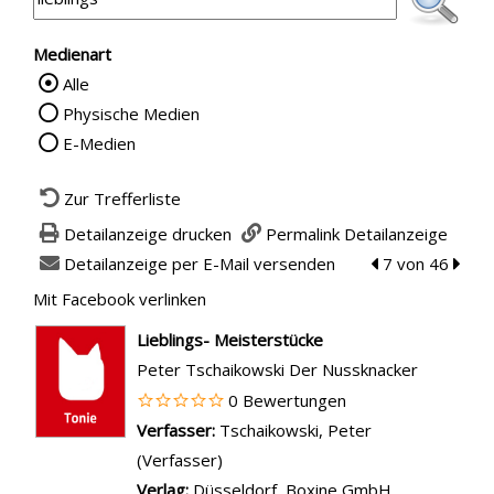
Medienart
Alle
Wählen Sie die Medienart nach der Sie su
Physische Medien
E-Medien
Zur Trefferliste
Detailanzeige drucken
Permalink Detailanzeige
Detailanzeige per E-Mail versenden
zum vorherigen 
7 von 46
zum n
Mit Facebook verlinken
Diesen Link in neuem Tab öffnen
wird in neuem Tab geöffnet
Lieblings- Meisterstücke
Peter Tschaikowski Der Nussknacker
0 Bewertungen
Verfasser:
Suche nach diesem Verfasser
Tschaikowski, Peter
(Verfasser)
Verlag:
Düsseldorf, Boxine GmbH