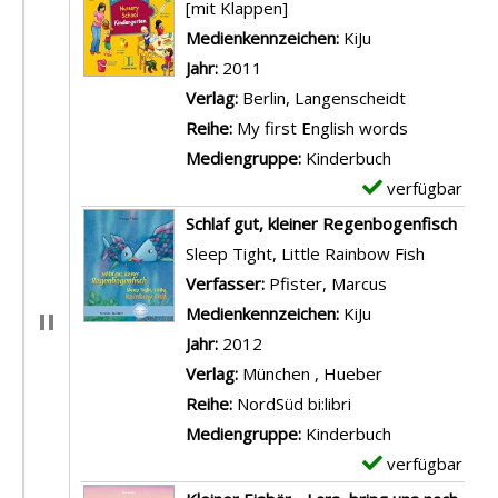
[mit Klappen]
Suche nach diesem Verfasser
Medienkennzeichen:
KiJu
Jahr:
2011
Verlag:
Berlin, Langenscheidt
Reihe:
My first English words
Mediengruppe:
Kinderbuch
verfügbar
E
x
Schlaf gut, kleiner Regenbogenfisch
e
Sleep Tight, Little Rainbow Fish
m
Verfasser:
Pfister, Marcus
Suche nach di
p
Medienkennzeichen:
KiJu
l
Jahr:
2012
a
Verlag:
München , Hueber
r
Reihe:
NordSüd bi:libri
-
Mediengruppe:
Kinderbuch
D
verfügbar
E
e
x