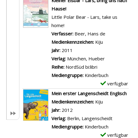
Kleiner Eisbär - Lars, bring uns nach
t
e
Hause!
a
m
Little Polar Bear - Lars, take us
i
p
home!
l
l
Verfasser:
Beer, Hans de
Suche nach die
s
a
Medienkennzeichen:
KiJu
v
r
Jahr:
2011
o
-
Verlag:
München, Hueber
n
D
Reihe:
NordSüd bi:libri
N
e
Mediengruppe:
Kinderbuch
u
t
verfügbar
E
r
a
x
Mein erster Langenscheidt Englisch
s
i
e
Suche nach diesem Verfasser
Medienkennzeichen:
KiJu
e
l
m
Jahr:
2012
r
s
p
Verlag:
Berlin, Langenscheidt
y
v
l
Mediengruppe:
Kinderbuch
s
o
a
verfügbar
E