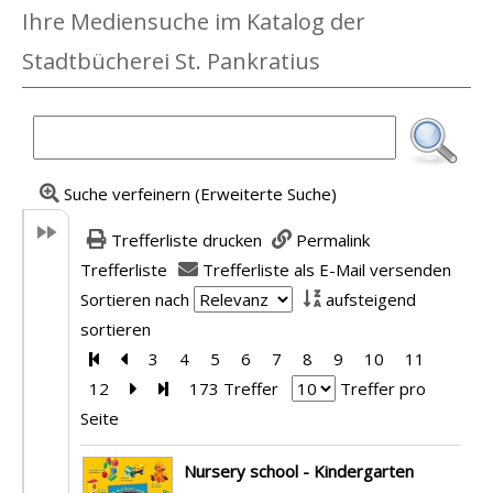
Ihre Mediensuche im Katalog der
Stadtbücherei St. Pankratius
Suche verfeinern (Erweiterte Suche)
Trefferliste drucken
Permalink
Trefferliste
Trefferliste als E-Mail versenden
Sortieren nach
aufsteigend
sortieren
Zur ersten Seite blättern
Zur vorherigen Seite blättern
3
4
5
6
7
8
9
10
11
12
Zur nächsten Seite blättern
Zur letzten Seite blättern
173 Treffer
Treffer pro
Seite
Suchergebnis
Nursery school - Kindergarten