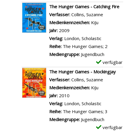
c
n
r
x
The Hunger Games - Catching Fire
h
S
-
e
Verfasser:
Collins, Suzanne
Suche nach di
o
c
D
m
Medienkennzeichen:
KiJu
o
h
e
p
Jahr:
2009
l
l
t
l
Verlag:
London, Scholastic
-
a
a
a
Reihe:
The Hunger Games; 2
K
f
i
r
Mediengruppe:
Jugendbuch
i
g
l
-
verfügbar
E
n
u
s
D
x
The Hunger Games - Mockingjay
d
t
v
e
e
Verfasser:
Collins, Suzanne
Suche nach di
e
,
o
t
m
Medienkennzeichen:
KiJu
r
k
n
a
p
Jahr:
2010
g
l
K
i
l
Verlag:
London, Scholastic
a
e
l
l
a
Reihe:
The Hunger Games; 3
r
i
e
s
r
Mediengruppe:
Jugendbuch
t
n
i
v
-
verfügbar
E
e
e
n