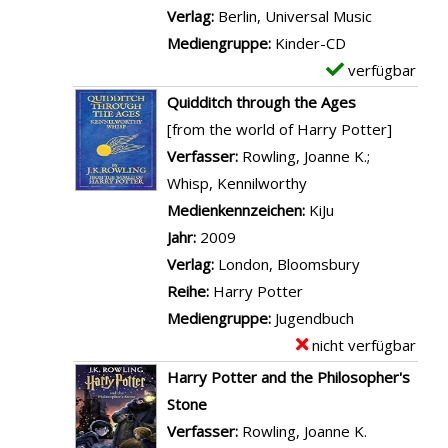
a
i
l
u
Verlag:
Berlin, Universal Music
z
n
r
l
a
l
Mediengruppe:
Kinder-CD
e
z
e
s
r
a
verfügbar
E
i
e
i
v
-
n
x
g
Quidditch through the Ages
i
n
o
D
z
e
e
[from the world of Harry Potter]
g
a
n
e
e
m
n
Verfasser:
Rowling, Joanne K.
;
e
b
W
t
i
p
Whisp, Kennilworthy
Suche nach diesem 
n
o
i
a
g
l
Medienkennzeichen:
KiJu
o
r
i
e
a
Jahr:
2009
k
g
l
n
r
Verlag:
London, Bloomsbury
!
e
s
-
Reihe:
Harry Potter
a
h
v
D
Mediengruppe:
Jugendbuch
n
e
o
e
nicht verfügbar
E
z
n
n
t
x
Harry Potter and the Philosopher's
e
i
W
a
e
Stone
i
n
o
i
m
Verfasser:
Rowling, Joanne K.
Suche nach
g
d
n