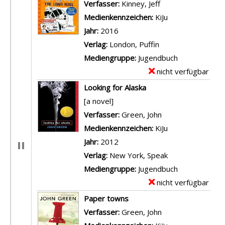
Verfasser:
Kinney, Jeff
Suche nach diesem
Medienkennzeichen:
KiJu
Jahr:
2016
Verlag:
London, Puffin
Mediengruppe:
Jugendbuch
nicht verfügbar
E
x
Looking for Alaska
e
[a novel]
m
Verfasser:
Green, John
Suche nach diese
p
Medienkennzeichen:
KiJu
l
Jahr:
2012
a
Verlag:
New York, Speak
r
Mediengruppe:
Jugendbuch
-
nicht verfügbar
E
D
x
Paper towns
e
e
Verfasser:
Green, John
Suche nach diese
t
m