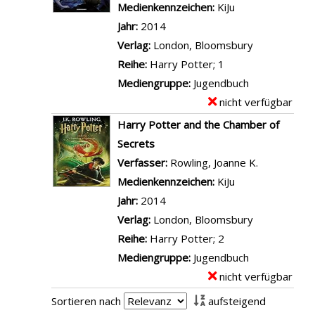
l
p
Medienkennzeichen:
KiJu
e
i
d
s
l
Jahr:
2014
n
e
e
v
a
Verlag:
London, Bloomsbury
B
r
o
r
Reihe:
Harry Potter; 1
i
a
n
-
Mediengruppe:
Jugendbuch
b
n
U
D
nicht verfügbar
E
l
z
n
e
x
Harry Potter and the Chamber of
i
e
s
t
e
Secrets
o
i
e
a
m
Verfasser:
Rowling, Joanne K.
Suche nach
t
g
r
i
p
Medienkennzeichen:
KiJu
h
e
e
l
l
Jahr:
2014
e
n
s
s
a
Verlag:
London, Bloomsbury
k
c
v
r
Reihe:
Harry Potter; 2
a
h
o
-
Mediengruppe:
Jugendbuch
n
ö
n
D
nicht verfügbar
E
z
n
Q
e
x
e
Sortieren nach
aufsteigend
s
u
t
e