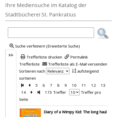
Ihre Mediensuche im Katalog der
Stadtbücherei St. Pankratius
Suche verfeinern (Erweiterte Suche)
Trefferliste drucken
Permalink
Trefferliste
Trefferliste als E-Mail versenden
Sortieren nach
aufsteigend
sortieren
Zur ersten Seite blättern
Zur vorherigen Seite blättern
5
6
7
8
9
10
11
12
13
14
Zur nächsten Seite blättern
Zur letzten Seite blättern
173 Treffer
Treffer pro
Seite
Suchergebnis
Diary of a Wimpy Kid: The long haul