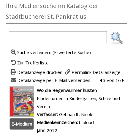
Ihre Mediensuche im Katalog der
Stadtbücherei St. Pankratius
Suche verfeinern (Erweiterte Suche)
Zur Trefferliste
Detailanzeige drucken
Permalink Detailanzeige
Detailanzeige per E-Mail versenden
zum vorherigen 
3 von 16
zum n
wird in neuem Tab geöffnet
Wo die Regenwürmer husten
Kinderturnen in Kindergarten, Schule und
Verein
Verfasser:
Suche nach diesem Verfasser
Gebhardt, Nicole
Medienkennzeichen:
bibload
E-Medium
Jahr:
2012