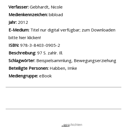
Verfasser:
Suche nach diesem Verfasser
Gebhardt, Nicole
Medienkennzeichen:
bibload
Jahr:
2012
E-Medium:
Titel nur digital verfügbar; zum Downloaden
bitte hier klicken!
opens in new tab
Diesen Link in neuem Tab öffnen
Suche nach dieser Systematik
Suche nach diesem Interessenskreis
ISBN:
978-3-8403-0905-2
Beschreibung:
97 S. zahlr. Ill.
Schlagwörter:
Beispielsammlung
,
Bewegungserziehung
Beteiligte Personen:
Suche nach dieser Beteiligten Person
Habben, Imke
Mediengruppe:
eBook
.