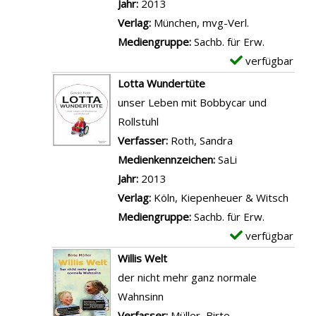
r
Jahr:
2013
f
a
r
o
-
Verlag:
München, mvg-Verl.
e
ß
M
n
D
Mediengruppe:
Sachb. für Erw.
g
t
a
E
e
verfügbar
E
e
a
n
i
t
x
r
Lotta Wundertüte
n
n
n
a
e
!
unser Leben mit Bobbycar und
z
k
a
i
m
"
Rollstuhl
e
a
m
l
p
a
Verfasser:
Roth, Sandra
Suche nach dies
i
m
e
s
l
n
Medienkennzeichen:
SaLi
g
u
r
v
a
z
Jahr:
2013
e
n
i
o
r
e
Verlag:
Köln, Kiepenheuer & Witsch
n
d
k
n
-
i
Mediengruppe:
Sachb. für Erw.
m
a
V
D
g
verfügbar
E
i
n
i
e
e
x
Willis Welt
c
i
e
t
n
e
der nicht mehr ganz normale
h
s
r
a
m
Wahnsinn
m
c
m
i
p
Verfasser:
Müller, Birte
Suche nach diese