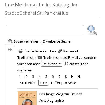
Ihre Mediensuche im Katalog der
Stadtbücherei St. Pankratius
Suche verfeinern (Erweiterte Suche)
Trefferliste drucken
Permalink
Trefferliste
Trefferliste als E-Mail versenden
Sortieren nach
aufsteigend
sortieren
1
2
3
4
5
6
7
8
Zur nächsten Seite 
Zur letzten Seit
74 Treffer
Treffer pro Seite
Suchergebnis
Der lange Weg zur Freiheit
Autobiographie