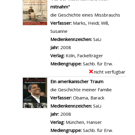
e
n
e
e
mitnahm"
W
E
t
m
die Geschichte eines Missbrauchs
e
s
a
p
Verfasser:
Marks, Heidi
;
Will,
g
w
i
l
Susanne
Suche nach diesem Verfasser
z
i
l
a
Medienkennzeichen:
SaLi
u
r
s
r
Jahr:
2008
r
d
v
-
Verlag:
Köln, Fackelträger
F
m
o
D
Mediengruppe:
Sachb. für Erw.
r
i
n
e
nicht verfügbar
E
e
r
"
t
x
Ein amerikanischer Traum
i
f
N
a
e
die Geschichte meiner Familie
h
e
e
i
m
Verfasser:
Obama, Barack
Suche nach di
e
h
g
l
p
Medienkennzeichen:
SaLi
i
l
e
s
l
Jahr:
2008
t
e
r
v
a
Verlag:
München, Hanser
a
n
,
o
r
Mediengruppe:
Sachb. für Erw.
n
,
N