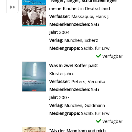
"Neger, Neger, Schornsteinfeger!"
e
e
meine Kindheit in Deutschland
t
m
Verfasser:
Massaquoi, Hans J.
Suche nach
a
p
Medienkennzeichen:
SaLi
i
l
Jahr:
2004
l
a
Verlag:
München, Scherz
s
r
Mediengruppe:
Sachb. für Erw.
v
-
verfügbar
E
o
D
x
Was in zwei Koffer paßt
n
e
e
Klosterjahre
D
t
m
Verfasser:
Peters, Veronika
Suche nach d
e
a
p
Medienkennzeichen:
SaLi
r
i
l
Jahr:
2007
l
l
a
Verlag:
München, Goldmann
a
s
r
Mediengruppe:
Sachb. für Erw.
n
v
-
verfügbar
E
g
o
D
x
"Als der Mann kam und mich