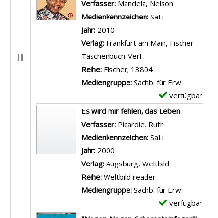
Verfasser:
Mandela, Nelson
Suche nach d
Medienkennzeichen:
SaLi
Jahr:
2010
Verlag:
Frankfurt am Main, Fischer-
Taschenbuch-Verl.
Reihe:
Fischer; 13804
Mediengruppe:
Sachb. für Erw.
verfügbar
E
x
Es wird mir fehlen, das Leben
e
Verfasser:
Picardie, Ruth
Suche nach die
m
Medienkennzeichen:
SaLi
p
Jahr:
2000
l
Verlag:
Augsburg, Weltbild
a
Reihe:
Weltbild reader
r
Mediengruppe:
Sachb. für Erw.
-
verfügbar
E
D
x