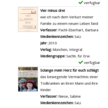
n
-
verfügbar
E
z
d
e
W
D
x
e
Vier minus drei
a
g
a
e
e
i
wie ich nach dem Verlust meiner
s
e
s
t
m
g
Familie zu einem neuen Leben fand
L
r
i
a
p
e
Verfasser:
Pachl-Eberhart, Barbara
Suche
e
,
n
i
l
n
Medienkennzeichen:
SaLi
b
S
z
l
a
Jahr:
2010
e
c
w
s
r
Verlag:
München, Integral
n
h
e
v
-
Mediengruppe:
Sachb. für Erw.
a
o
i
o
D
verfügbar
E
n
r
K
n
e
x
z
Solange mein Herz für euch schlägt
n
o
"
t
e
e
das bewegende Vermächtnis einer
s
f
A
a
m
i
Todkranken an ihren Mann und ihre
t
f
l
i
p
g
Kinder
e
e
s
l
l
e
Verfasser:
Niese, Sabine
Suche nach dies
i
r
d
s
a
n
Medienkennzeichen:
SaLi
n
p
e
v