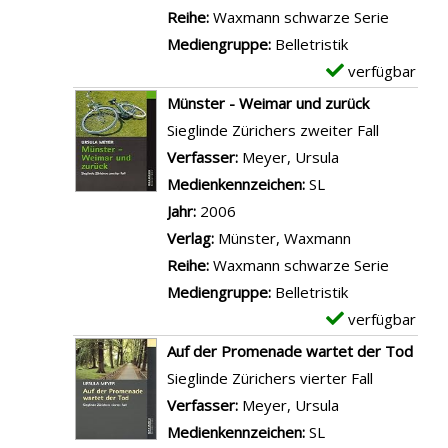
n
n
r
Reihe:
Waxmann schwarze Serie
n
M
-
Mediengruppe:
Belletristik
d
ü
D
verfügbar
E
u
n
e
x
Münster - Weimar und zurück
k
s
t
e
Sieglinde Zürichers zweiter Fall
a
t
a
m
Verfasser:
Meyer, Ursula
Suche nach die
n
e
i
p
Medienkennzeichen:
SL
n
r
l
l
Jahr:
2006
s
l
s
a
Verlag:
Münster, Waxmann
t
a
v
r
Reihe:
Waxmann schwarze Serie
a
n
o
-
Mediengruppe:
Belletristik
n
d
n
D
verfügbar
E
z
-
E
e
x
Auf der Promenade wartet der Tod
e
M
n
t
e
Sieglinde Zürichers vierter Fall
i
a
d
a
m
Verfasser:
Meyer, Ursula
Suche nach die
g
f
s
i
p
Medienkennzeichen:
SL
e
i
t