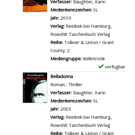
m
Verfasser:
Slaughter, Karin
Suche nach di
e
t
s
i
p
Medienkennzeichen:
SL
n
e
t
l
l
Jahr:
2010
r
e
s
a
Verlag:
Reinbek bei Hamburg,
a
r
v
r
Rowohlt Taschenbuch Verlag
n
-
o
-
Reihe:
Tolliver & Linton / Grant
z
W
n
D
County; 2
e
e
A
e
Mediengruppe:
Belletristik
i
i
u
t
verfügbar
E
g
m
f
a
x
Belladonna
e
a
d
i
e
Roman ; Thriller
n
r
e
l
m
Verfasser:
Slaughter, Karin
Suche nach di
u
r
s
p
Medienkennzeichen:
SL
n
P
v
l
Jahr:
2005
d
r
o
a
Verlag:
Reinbek bei Hamburg,
z
o
n
r
Rowohlt Taschenbuch Verlag
u
m
H
-
Reihe:
Tolliver & Linton / Grant