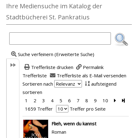
Ihre Mediensuche im Katalog der
Stadtbücherei St. Pankratius
Suche verfeinern (Erweiterte Suche)
Trefferliste drucken
Permalink
Trefferliste
Trefferliste als E-Mail versenden
Sortieren nach
aufsteigend
sortieren
1
2
3
4
5
6
7
8
9
10
Zur nächst
Zur le
1659 Treffer
Treffer pro Seite
Suchergebnis
Flieh, wenn du kannst
Roman