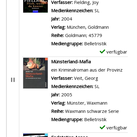
Verfasser:
Fielding, Joy
Suche nach diese
Medienkennzeichen:
SL
Jahr:
2004
Verlag:
München, Goldmann
Reihe:
Goldmann; 45779
Mediengruppe:
Belletristik
verfügbar
E
x
Münsterland-Mafia
e
ein Kriminalroman aus der Provinz
m
Verfasser:
Veit, Georg
Suche nach diese
p
Medienkennzeichen:
SL
l
Jahr:
2005
a
Verlag:
Münster, Waxmann
r
Reihe:
Waxmann schwarze Serie
-
Mediengruppe:
Belletristik
D
verfügbar
E
e
x