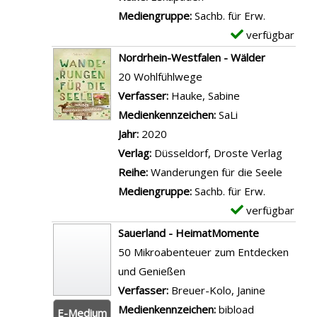
d
-
i
t
Mediengruppe:
Sachb. für Erw.
u
B
e
a
verfügbar
E
n
a
N
i
x
Nordrhein-Westfalen - Wälder
d
n
R
l
e
20 Wohlfühlwege
i
d
W
s
m
Verfasser:
Hauke, Sabine
Suche nach die
n
1
-
v
p
Medienkennzeichen:
SaLi
W
:
R
o
l
Jahr:
2020
e
N
a
n
a
Verlag:
Düsseldorf, Droste Verlag
s
o
d
W
r
Reihe:
Wanderungen für die Seele
t
r
t
u
-
Mediengruppe:
Sachb. für Erw.
f
d
o
n
D
verfügbar
E
a
-
u
d
e
x
l
Sauerland - HeimatMomente
W
r
e
t
e
e
50 Mikroabenteuer zum Entdecken
e
e
r
a
m
n
und Genießen
s
n
s
i
p
a
Verfasser:
Breuer-Kolo, Janine
Suche nac
t
-
c
l
l
n
Medienkennzeichen:
bibload
a
E-Medium
B