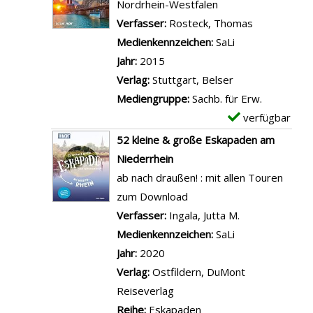
m
Nordrhein-Westfalen
l
r
D
p
Verfasser:
Rosteck, Thomas
Suche nach 
e
J
i
l
Medienkennzeichen:
SaLi
n
u
e
a
Jahr:
2015
s
d
N
r
Verlag:
Stuttgart, Belser
a
e
R
-
Mediengruppe:
Sachb. für Erw.
n
n
W
D
verfügbar
E
z
i
-
e
x
52 kleine & große Eskapaden am
e
m
R
t
e
Niederrhein
i
R
a
a
m
ab nach draußen! : mit allen Touren
g
h
d
i
p
zum Download
e
e
t
l
l
Verfasser:
Ingala, Jutta M.
Suche nach die
n
i
o
s
a
Medienkennzeichen:
SaLi
n
u
v
r
Jahr:
2020
l
r
o
-
Verlag:
Ostfildern, DuMont
a
e
n
D
Reiseverlag
n
n
D
e
Reihe:
Eskapaden