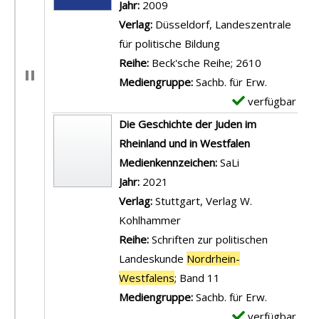
Jahr:
2009
Verlag:
Düsseldorf, Landeszentrale
für politische Bildung
Reihe:
Beck'sche Reihe; 2610
Mediengruppe:
Sachb. für Erw.
verfügbar
E
x
Die Geschichte der Juden im
e
Rheinland und in Westfalen
m
Suche nach diesem Verfasser
Medienkennzeichen:
SaLi
p
Jahr:
2021
l
Verlag:
Stuttgart, Verlag W.
a
Kohlhammer
r
Reihe:
Schriften zur politischen
-
Landeskunde
Nordrhein-
D
Westfalens
; Band 11
e
Mediengruppe:
Sachb. für Erw.
t
verfügbar
E