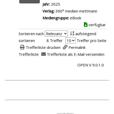
h
s
a
z
Jahr:
2025
n
a
ö
v
r
e
Verlag:
360° medien mettmann
z
n
n
o
-
i
Mediengruppe:
eBook
e
d
!
n
D
g
verfügbar
i
2
a
5
e
e
g
:
Sortieren nach
aufsteigend
n
2
t
n
e
S
sortieren
8 Treffer
Treffer pro Seite
z
k
a
n
ü
Trefferliste drucken
Permalink
e
l
i
d
Trefferliste
Trefferliste als E-Mail versenden
i
e
l
-
g
i
s
OPEN V 9.0.1.0
O
e
n
v
s
n
e
o
t
&
n
.
a
g
N
n
r
o
z
o
r
e
ß
d