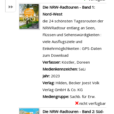
a
x
Die NRW-Radtouren - Band 1:
i
e
Nord-West
l
m
die 24 schönsten Tagesrouten der
s
p
NRWRadtour entlang an Seen,
v
l
Flüssen und Sehenswürdigkeiten :
o
a
viele Ausflugsziele und
n
r
Einkehrmöglichkeiten : GPS-Daten
G
-
zum Download
e
D
Verfasser:
Köstler, Doreen
Suche nach d
s
e
Medienkennzeichen:
SaLi
c
t
Jahr:
2023
h
a
Verlag:
Hilden, Becker Joest Volk
i
i
Verlag GmbH & Co. KG
c
l
Mediengruppe:
Sachb. für Erw.
h
s
nicht verfügbar
E
t
v
x
Die NRW-Radtouren - Band 2: Süd-