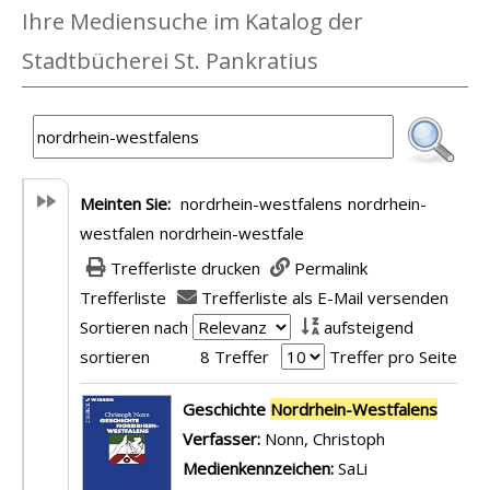
Ihre Mediensuche im Katalog der
Stadtbücherei St. Pankratius
Meinten Sie:
nordrhein-westfalens
nordrhein-
westfalen
nordrhein-westfale
Trefferliste drucken
Permalink
Trefferliste
Trefferliste als E-Mail versenden
Sortieren nach
aufsteigend
sortieren
8 Treffer
Treffer pro Seite
Suchergebnis
Geschichte
Nordrhein-Westfalens
Verfasser:
Nonn, Christoph
Suche nach d
Medienkennzeichen:
SaLi