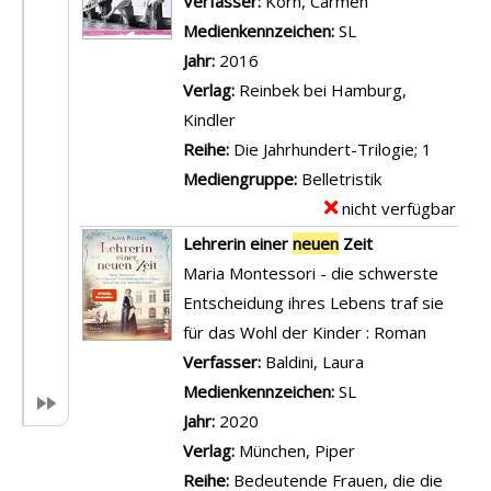
Verfasser:
Korn, Carmen
Suche nach die
t
p
Medienkennzeichen:
SL
a
l
Jahr:
2016
i
a
Verlag:
Reinbek bei Hamburg,
l
r
Kindler
s
-
Reihe:
Die Jahrhundert-Trilogie; 1
v
D
Mediengruppe:
Belletristik
o
e
nicht verfügbar
E
n
t
x
Lehrerin einer
neuen
Zeit
D
a
e
Maria Montessori - die schwerste
i
i
m
Entscheidung ihres Lebens traf sie
e
l
p
für das Wohl der Kinder : Roman
n
s
l
Verfasser:
Baldini, Laura
Suche nach dies
e
v
a
Medienkennzeichen:
SL
u
o
r
Jahr:
2020
e
n
-
Verlag:
München, Piper
n
W
D
Reihe:
Bedeutende Frauen, die die