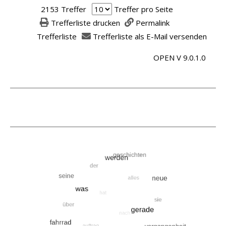
e
e
2153 Treffer
Treffer pro Seite
r
i
Trefferliste drucken
Permalink
e
g
Trefferliste
Trefferliste als E-Mail versenden
i
e
n
OPEN V 9.0.1.0
n
e
s
n
.
e
u
e
n
M
o
r
g
e