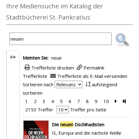
Ihre Mediensuche im Katalog der
Stadtbücherei St. Pankratius
Meinten Sie:
neue
Trefferliste drucken
Permalink
Trefferliste
Trefferliste als E-Mail versenden
Sortieren nach
aufsteigend
sortieren
1
2
3
4
5
6
7
8
9
10
Zur nächst
Zur le
2153 Treffer
Treffer pro Seite
Suchergebnis
Die
neuen
Dschihadisten
IS, Europa und die nächste Welle