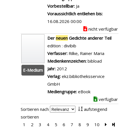
n
e
-
Vorbestellbar:
Ja
n
Ä
i
D
Voraussichtlich entliehen bis:
r
n
e
16.08.2026 00:00
a
e
t
nicht verfügbar
a
r
a
Der
neuen
Gedichte anderer Teil
n
n
i
edition : divibib
z
e
l
Verfasser:
Rilke, Rainer Maria
Suche nach
e
u
s
Medienkennzeichen:
bibload
i
e
v
Jahr:
2012
g
E-Medium
n
o
Verlag:
ekz.bibliotheksservice
e
Z
n
GmbH
n
e
T
Mediengruppe:
eBook
i
ö
verfügbar
t
c
a
Sortieren nach
aufsteigend
h
n
sortieren
t
z
1
2
3
4
5
6
7
8
9
10
Zur nächst
Zur le