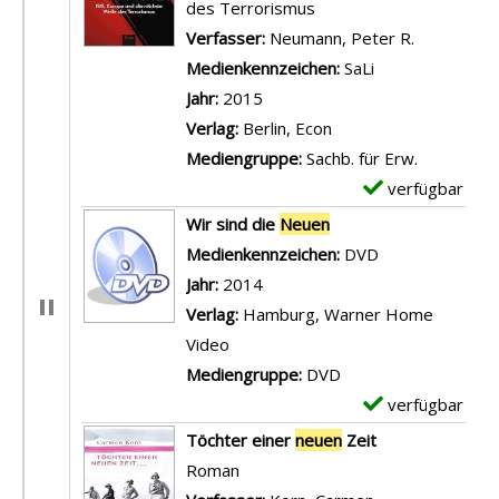
des Terrorismus
Verfasser:
Neumann, Peter R.
Suche nach
Medienkennzeichen:
SaLi
Jahr:
2015
Verlag:
Berlin, Econ
Mediengruppe:
Sachb. für Erw.
verfügbar
E
x
Wir sind die
Neuen
e
Suche nach diesem Verfasser
Medienkennzeichen:
DVD
m
Jahr:
2014
p
Verlag:
Hamburg, Warner Home
l
Video
a
Mediengruppe:
DVD
r
verfügbar
E
-
x
Töchter einer
neuen
Zeit
D
e
Roman
e
m