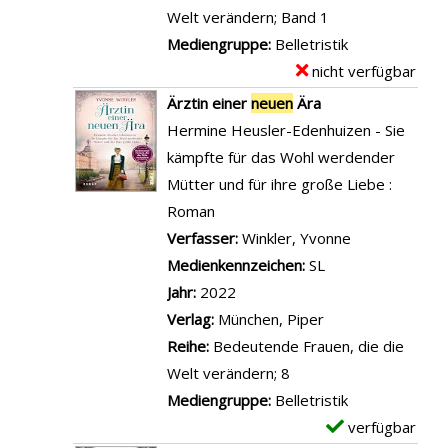
D
i
e
Welt verändern; Band 1
s
r
t
Mediengruppe:
Belletristik
c
s
a
nicht verfügbar
E
h
i
i
x
Ärztin einer
neuen
Ära
i
n
l
e
Hermine Heusler-Edenhuizen - Sie
h
d
s
m
kämpfte für das Wohl werdender
a
d
v
p
Mütter und für ihre große Liebe :
d
i
o
l
Roman
i
e
n
a
Verfasser:
Winkler, Yvonne
Suche nach d
s
N
T
r
Medienkennzeichen:
SL
t
e
ö
-
Jahr:
2022
e
u
c
D
Verlag:
München, Piper
n
e
h
e
Reihe:
Bedeutende Frauen, die die
a
n
t
t
Welt verändern; 8
n
a
e
a
Mediengruppe:
Belletristik
z
n
r
i
verfügbar
E
e
z
e