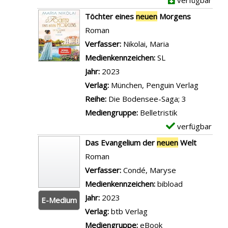
verfügbar
e
r
n
D
Töchter eines
neuen
Morgens
i
n
Ä
e
Roman
g
e
r
t
Verfasser:
Nikolai, Maria
Suche nach dies
e
u
z
a
Medienkennzeichen:
SL
n
e
t
i
Jahr:
2023
n
i
l
Verlag:
München, Penguin Verlag
Z
n
s
Reihe:
Die Bodensee-Saga; 3
e
e
v
Mediengruppe:
Belletristik
i
i
o
verfügbar
E
t
n
n
x
Das Evangelium der
neuen
Welt
a
e
T
e
Roman
n
r
r
m
Verfasser:
Condé, Maryse
Suche nach di
z
n
ä
p
Medienkennzeichen:
bibload
e
e
u
l
Jahr:
2023
i
E-Medium
u
m
a
Verlag:
btb Verlag
g
e
e
r
Mediengruppe:
eBook
e