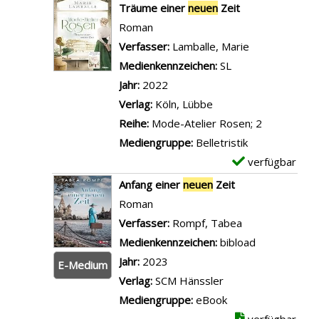
l
x
Träume einer
neuen
Zeit
i
e
i
s
e
Roman
g
i
n
v
m
Verfasser:
Lamballe, Marie
Suche nach di
e
g
e
o
p
Medienkennzeichen:
SL
n
e
r
n
l
Jahr:
2022
n
n
L
a
Verlag:
Köln, Lübbe
e
e
r
Reihe:
Mode-Atelier Rosen; 2
u
h
-
Mediengruppe:
Belletristik
e
r
D
verfügbar
E
n
e
e
x
Anfang einer
neuen
Zeit
Z
r
t
e
Roman
e
i
a
m
Verfasser:
Rompf, Tabea
Suche nach die
i
n
i
p
Medienkennzeichen:
bibload
t
e
l
l
Jahr:
2023
E-Medium
a
i
s
a
Verlag:
SCM Hänssler
n
n
v
r
Mediengruppe:
eBook
z
e
o
-