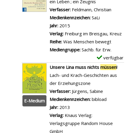
m
ein Leben ; ein Zeugnis
b
e
p
Verfasser:
Feldmann, Christian
Suche nac
e
n
l
Medienkennzeichen:
SaLi
n
c
a
Jahr:
2015
a
l
r
Verlag:
Freiburg im Breisgau, Kreuz
n
e
-
Reihe:
Was Menschen bewegt
z
v
D
Mediengruppe:
Sachb. für Erw.
e
e
e
verfügbar
E
i
r
t
x
g
Unsere Lina muss nichts
müssen
!
s
a
e
e
Lach- und Krach-Geschichten aus
e
i
m
n
der Erziehungszone
i
l
p
Verfasser:
Jürgens, Sabine
Suche nach di
n
s
l
Medienkennzeichen:
bibload
a
E-Medium
v
a
Jahr:
2013
n
o
r
Verlag:
Knaus Verlag:
z
n
-
Verlagsgruppe Random House
e
W
D
GmbH
i