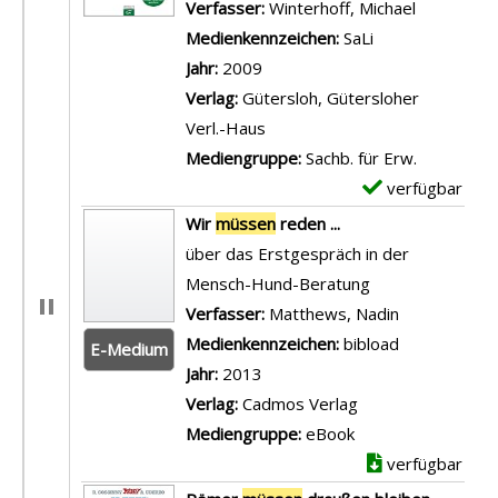
Verfasser:
Winterhoff, Michael
Suche nac
Medienkennzeichen:
SaLi
Jahr:
2009
Verlag:
Gütersloh, Gütersloher
Verl.-Haus
Mediengruppe:
Sachb. für Erw.
verfügbar
E
x
Wir
müssen
reden ...
e
über das Erstgespräch in der
m
Mensch-Hund-Beratung
p
Verfasser:
Matthews, Nadin
Suche nach 
l
Medienkennzeichen:
bibload
E-Medium
a
Jahr:
2013
r
Verlag:
Cadmos Verlag
-
Mediengruppe:
eBook
D
verfügbar
e