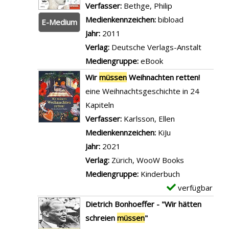
l
Verfasser:
Bethge, Philip
Suche nach die
z
ü
s
Medienkennzeichen:
bibload
e
E-Medium
s
v
Jahr:
2011
i
s
o
Verlag:
Deutsche Verlags-Anstalt
g
e
n
Mediengruppe:
eBook
e
n
G
n
Wir
müssen
Weihnachten retten!
d
a
eine Weihnachtsgeschichte in 24
r
n
Kapiteln
a
g
Verfasser:
Karlsson, Ellen
Suche nach die
u
s
Medienkennzeichen:
KiJu
ß
t
Jahr:
2021
e
e
Verlag:
Zürich, WooW Books
n
r
Mediengruppe:
Kinderbuch
b
m
verfügbar
E
l
ü
x
Dietrich Bonhoeffer - "Wir hätten
e
s
e
schreien
müssen
"
i
s