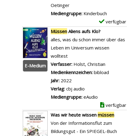
m
-
Oetinger
ü
D
Mediengruppe:
Kinderbuch
s
e
verfügbar
E
s
t
x
Müssen
Aliens aufs Klo?
e
a
e
alles, was du schon immer über das
n
i
m
Leben im Universum wissen
n
l
p
wolltest
i
s
l
Verfasser:
Holst, Christian
Suche nach di
E-Medium
c
v
a
Medienkennzeichen:
bibload
h
o
r
Jahr:
2022
t
n
-
Verlag:
cbj audio
s
R
D
Mediengruppe:
eAudio
e
ö
e
verfügbar
i
m
t
Was wir heute wissen
müssen
n
e
a
Von der Informationsflut zum
a
r
i
Bildungsgut - Ein SPIEGEL-Buch
n
m