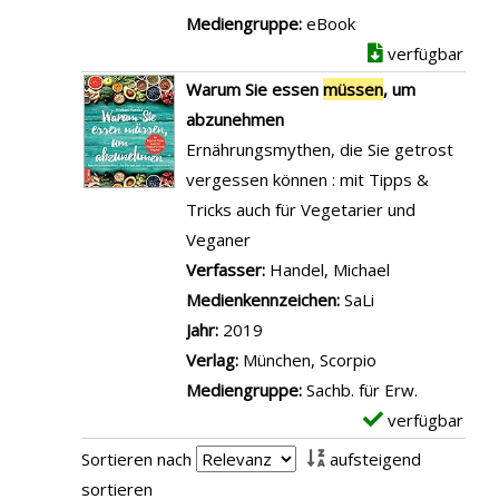
i
e
Mediengruppe:
eBook
g
r
t
verfügbar
e
m
a
n
Warum Sie essen
müssen
, um
ü
i
abzunehmen
s
l
Ernährungsmythen, die Sie getrost
s
s
vergessen können : mit Tipps &
e
v
Tricks auch für Vegetarier und
n
o
Veganer
W
n
Verfasser:
Handel, Michael
Suche nach di
e
D
Medienkennzeichen:
SaLi
i
i
Jahr:
2019
h
e
Verlag:
München, Scorpio
n
t
Mediengruppe:
Sachb. für Erw.
a
r
verfügbar
E
c
i
x
Sortieren nach
aufsteigend
h
c
e
sortieren
t