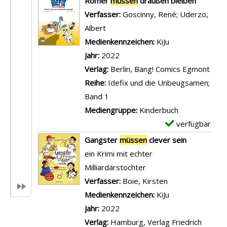
Römer
müssen
draußen bleiben
t
Verfasser:
Goscinny, René
;
Uderzo,
a
Albert
Suche nach diesem Verfasser
i
Medienkennzeichen:
KiJu
l
Jahr:
2022
s
Verlag:
Berlin, Bäng! Comics Egmont
v
Reihe:
Idefix und die Unbeugsamen;
o
Band 1
n
Mediengruppe:
Kinderbuch
T
verfügbar
E
y
x
Gangster
müssen
clever sein
r
e
ein Krimi mit echter
a
m
Milliardärstochter
n
p
Verfasser:
Boie, Kirsten
Suche nach dies
n
l
Medienkennzeichen:
KiJu
e
a
Jahr:
2022
n
r
Verlag:
Hamburg, Verlag Friedrich