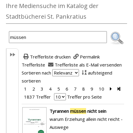
Ihre Mediensuche im Katalog der
Stadtbücherei St. Pankratius
Trefferliste drucken
Permalink
Trefferliste
Trefferliste als E-Mail versenden
Sortieren nach
aufsteigend
sortieren
1
2
3
4
5
6
7
8
9
10
Zur nächst
Zur le
1837 Treffer
Treffer pro Seite
Suchergebnis
Tyrannen
müssen
nicht sein
warum Erziehung allein nicht reicht -
Auswege