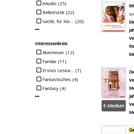
eAudio
(25)
W
Belletristik
(22)
so
Sachb. für Kinder
(20)
Su
Me
Ja
Mehr Mediengruppe-Filter anzeigen
Ve
Interessenkreis
Re
Suche auf Interessenkreis einschränken
Abenteuer
(12)
Me
Familie
(11)
Erstes Lesealter
(7)
D
Fantastisches
(4)
Ve
Me
Fantasy
(4)
Ja
Mehr Interessenkreis-Filter anzeigen
Ve
E-Medium
Me
Ge