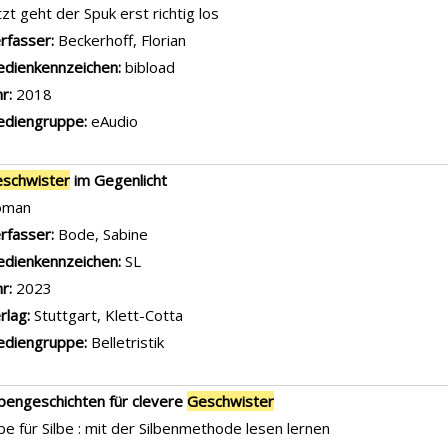
tzt geht der Spuk erst richtig los
rfasser:
Beckerhoff, Florian
Suche nach diesem Verfasser
dienkennzeichen:
bibload
hr:
2018
diengruppe:
eAudio
schwister
im Gegenlicht
oman
rfasser:
Bode, Sabine
Suche nach diesem Verfasser
dienkennzeichen:
SL
hr:
2023
rlag:
Stuttgart, Klett-Cotta
diengruppe:
Belletristik
lbengeschichten für clevere
Geschwister
lbe für Silbe : mit der Silbenmethode lesen lernen