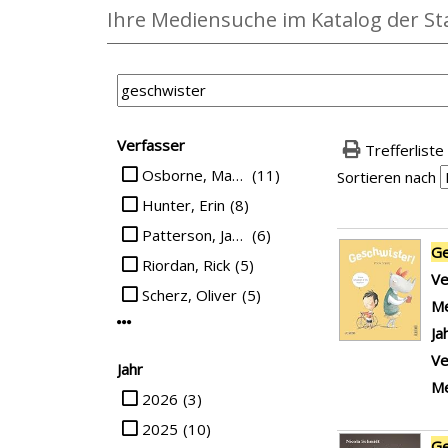
Ihre Mediensuche im Katalog der St
Suchfilter
Verfasser
Trefferliste
Suche auf Verfasser einschränken
Osborne, Mary Pope
(11)
Sortieren nach
Hunter, Erin
(8)
Patterson, James
(6)
Suchergebn
Ge
Riordan, Rick
(5)
Ve
Scherz, Oliver
(5)
Me
Mehr Verfasser-Filter anzeigen
Ja
Ve
Jahr
Me
Suche auf Jahr einschränken
2026
(3)
2025
(10)
Ge