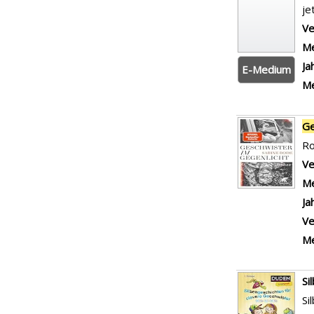
je
Ve
Me
Ja
E-Medium
Me
Ge
R
Ve
Me
Ja
Ve
Me
Si
Si