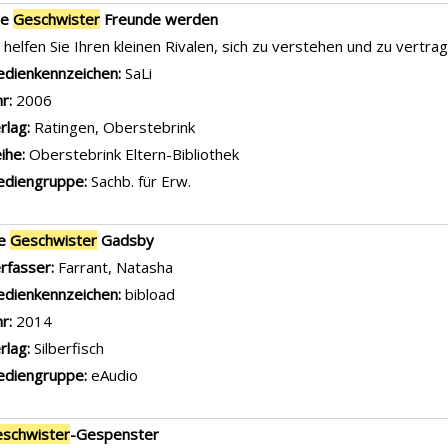
ie
Geschwister
Freunde werden
 helfen Sie Ihren kleinen Rivalen, sich zu verstehen und zu vertra
che nach diesem Verfasser
dienkennzeichen:
SaLi
hr:
2006
rlag:
Ratingen, Oberstebrink
ihe:
Oberstebrink Eltern-Bibliothek
diengruppe:
Sachb. für Erw.
ie
Geschwister
Gadsby
rfasser:
Farrant, Natasha
Suche nach diesem Verfasser
dienkennzeichen:
bibload
hr:
2014
rlag:
Silberfisch
diengruppe:
eAudio
schwister
-Gespenster