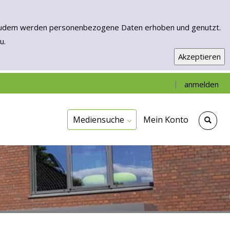
n. Zudem werden personenbezogene Daten erhoben und genutzt.
u.
|
anmelden
Einfache Suche
Erweiterte Suche
Neuerwerbungen
Onleihe - EBooks & More
Mediensuche
Mein Konto