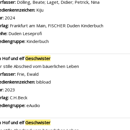
rfasser:
Dölling, Beate
;
Laget, Didier
;
Petrick, Nina
Suche nach die
dienkennzeichen:
KiJu
hr:
2024
rlag:
Frankfurt am Main, FISCHER Duden Kinderbuch
ihe:
Duden Leseprofi
diengruppe:
Kinderbuch
n Hof und elf
Geschwister
r stille Abschied vom bäuerlichen Leben
rfasser:
Frie, Ewald
Suche nach diesem Verfasser
dienkennzeichen:
bibload
hr:
2023
rlag:
C.H.Beck
diengruppe:
eAudio
n Hof und elf
Geschwister