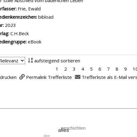
r stille Abschied vom bäuerlichen Leben
rfasser:
Frie, Ewald
Suche nach diesem Verfasser
dienkennzeichen:
bibload
hr:
2023
rlag:
C.H.Beck
diengruppe:
eBook
aufsteigend sortieren
1
2
3
4
5
6
7
8
9
1
 drucken
Permalink Trefferliste
Trefferliste als E-Mail ve