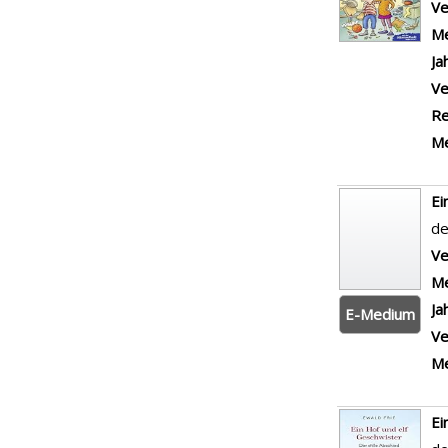
Ve
Me
Ja
Ve
Re
Me
Ei
de
Ve
Me
Ja
E-Medium
Ve
Me
Ei