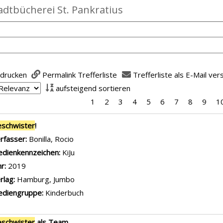
adtbücherei St. Pankratius
 drucken
Permalink Trefferliste
Trefferliste als E-Mail ve
aufsteigend sortieren
1
2
3
4
5
6
7
8
9
1
is
schwister
!
rfasser:
Bonilla, Rocio
Suche nach diesem Verfasser
dienkennzeichen:
KiJu
hr:
2019
rlag:
Hamburg, Jumbo
diengruppe:
Kinderbuch
schwister
als Team