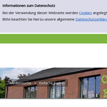
Einfache Suche
Zur Trefferliste springen
Informationen zum Datenschutz
Bei der Verwendung dieser Webseite werden
Cookies
angelegt
Bitte beachten Sie hierzu unsere allgemeine
Datenschutzerklär
Mediensuche
>
Einfache Suche