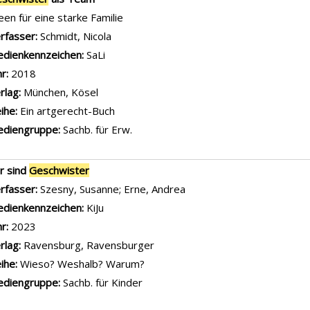
een für eine starke Familie
rfasser:
Schmidt, Nicola
Suche nach diesem Verfasser
dienkennzeichen:
SaLi
hr:
2018
rlag:
München, Kösel
ihe:
Ein artgerecht-Buch
diengruppe:
Sachb. für Erw.
r sind
Geschwister
rfasser:
Szesny, Susanne
;
Erne, Andrea
Suche nach diesem Verfas
dienkennzeichen:
KiJu
hr:
2023
rlag:
Ravensburg, Ravensburger
ihe:
Wieso? Weshalb? Warum?
diengruppe:
Sachb. für Kinder