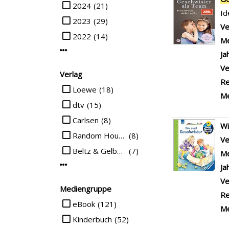
2024
(21)
Id
2023
(29)
Ve
2022
(14)
Me
Mehr Jahr-Filter anzeigen
Ja
Ve
Verlag
Re
Suche auf Verlag einschränken
Loewe
(18)
Me
dtv
(15)
Carlsen
(8)
Wi
Random House
(8)
Ve
Beltz & Gelberg
(7)
Me
Mehr Verlag-Filter anzeigen
Ja
Ve
Mediengruppe
Re
Suche auf Mediengruppe einschränken
eBook
(121)
Me
Kinderbuch
(52)