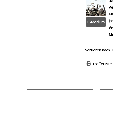
de
Ve
Me
Ja
E-Medium
Ve
Me
Sortieren nach
Trefferliste
.