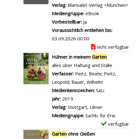
a
i
Verlag:
Blanvalet-Verlag <München>
t
r
l
Mediengruppe:
eBook
e
b
s
Vorbestellbar:
Ja
n
b
v
Voraussichtlich entliehen bis:
a
e
o
03.09.2026 00:00
n
r
n
nicht verfügbar
z
a
S
e
Hühner in meinem
Garten
t
p
i
alles über Haltung und Ställe
u
a
g
Verfasser:
Peitz, Beate
;
Peitz,
n
ß
e
Leopold
;
Bauer, Wilhelm
Suche nach dies
g
i
n
Medienkennzeichen:
SaLi
f
m
Jahr:
2019
ü
G
Verlag:
Stuttgart, Ulmer
r
a
Mediengruppe:
Sachb. für Erw.
d
r
verfügbar
E
e
t
x
Garten
ohne Gießen
n
e