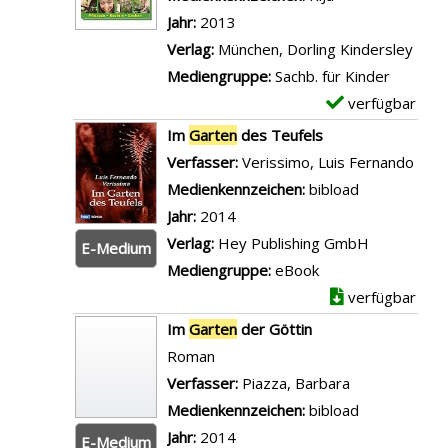
d
p
Jahr:
2013
e
l
Verlag:
München, Dorling Kindersley
r
a
Mediengruppe:
Sachb. für Kinder
p
r
verfügbar
E
a
-
x
Im
Garten
des Teufels
r
D
e
Verfasser:
Verissimo, Luis Fernando
Such
a
e
m
Medienkennzeichen:
bibload
d
t
p
Jahr:
2014
i
a
l
Verlag:
Hey Publishing GmbH
E-Medium
e
i
a
Mediengruppe:
eBook
s
l
r
verfügbar
e
s
-
Im
Garten
der Göttin
i
v
D
Roman
m
o
e
Verfasser:
Piazza, Barbara
Suche nach di
G
n
t
Medienkennzeichen:
bibload
a
F
a
Jahr:
2014
r
E-Medium