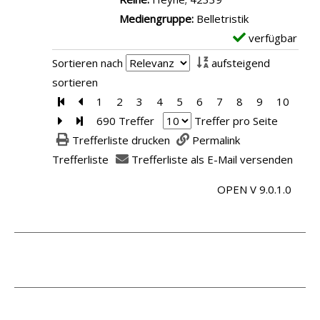
H
D
Mediengruppe:
Belletristik
ü
e
verfügbar
E
h
t
x
Sortieren nach
aufsteigend
n
a
e
sortieren
e
i
m
Zur ersten Seite blättern
Zur vorherigen Seite blättern
1
2
3
4
5
6
7
8
9
10
r
l
p
Zur nächsten Seite blättern
Zur letzten Seite blättern
690 Treffer
Treffer pro Seite
i
s
l
Trefferliste drucken
Permalink
n
v
a
Trefferliste
Trefferliste als E-Mail versenden
m
o
r
e
n
OPEN V 9.0.1.0
-
i
G
D
n
a
e
e
r
t
.
m
t
a
G
e
i
a
n
l