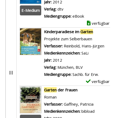
Jahr:
2012
Verlag:
dtv
E-Medium
Mediengruppe:
eBook
verfügbar
Kinderparadiese im
Garten
Projekte zum Selberbauen
Verfasser:
Reinbold, Hans-Jürgen
Suche 
Medienkennzeichen:
SaLi
Jahr:
2012
Verlag:
München, BLV
Mediengruppe:
Sachb. für Erw.
verfügbar
E
x
Garten
der Frauen
e
Roman
m
Verfasser:
Gaffney, Patricia
Suche nach d
p
Medienkennzeichen:
bibload
l