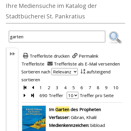
Ihre Mediensuche im Katalog der
Stadtbücherei St. Pankratius
Trefferliste drucken
Permalink
Trefferliste
Trefferliste als E-Mail versenden
Sortieren nach
aufsteigend
sortieren
Zur ersten Seite blättern
Zur vorherigen Seite blättern
1
2
3
4
5
6
7
8
9
10
Zur nächsten Seite blättern
Zur letzten Seite blättern
690 Treffer
Treffer pro Seite
Suchergebnis
Im
Garten
des Propheten
Verfasser:
Gibran, Khalil
Suche nach dies
Medienkennzeichen:
bibload