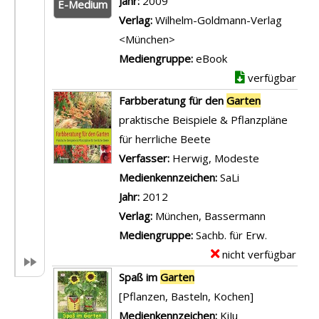
Jahr:
2009
E-Medium
a
Verlag:
Wilhelm-Goldmann-Verlag
r
<München>
-
Mediengruppe:
eBook
D
verfügbar
e
Farbberatung für den
Garten
t
praktische Beispiele & Pflanzpläne
a
für herrliche Beete
i
Verfasser:
Herwig, Modeste
Suche nach 
l
Medienkennzeichen:
SaLi
s
Jahr:
2012
v
Verlag:
München, Bassermann
o
Mediengruppe:
Sachb. für Erw.
n
nicht verfügbar
E
K
x
Spaß im
Garten
i
e
[Pflanzen, Basteln, Kochen]
n
m
Suche nach diesem Verfasser
Medienkennzeichen:
KiJu