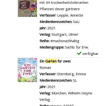
e
mit 44 trockenheitstoleranten
G
n
m
Pflanzen clever gärtnern
a
a
p
Verfasser:
Lepple, Annette
Suche nach d
r
n
l
Medienkennzeichen:
SaLi
t
z
a
Jahr:
2021
e
e
r
Verlag:
Stuttgart, Ulmer
n
i
-
Reihe:
#machsnachhaltig
a
g
D
Mediengruppe:
Sachb. für Erw.
n
e
e
verfügbar
E
z
n
t
x
e
Ein
Garten
für zwei
a
e
i
Roman
i
m
g
Verfasser:
Sternberg, Emma
Suche nach 
l
p
e
Medienkennzeichen:
SL
s
l
n
Jahr:
2021
v
a
Verlag:
München, Wilhelm Heyne
o
r
Verlag
n
-
Reihe:
Heyne; 42339