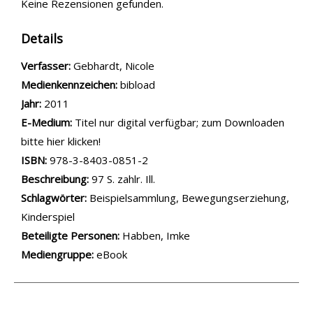
Keine Rezensionen gefunden.
Details
Verfasser:
Suche nach diesem Verfasser
Gebhardt, Nicole
Medienkennzeichen:
bibload
Jahr:
2011
E-Medium:
Titel nur digital verfügbar; zum Downloaden
bitte hier klicken!
opens in new tab
Diesen Link in neuem Tab öffnen
Suche nach dieser Systematik
Suche nach diesem Interessenskreis
ISBN:
978-3-8403-0851-2
Beschreibung:
97 S. zahlr. Ill.
Schlagwörter:
Beispielsammlung
,
Bewegungserziehung
,
Kinderspiel
Beteiligte Personen:
Suche nach dieser Beteiligten Person
Habben, Imke
Mediengruppe:
eBook
.