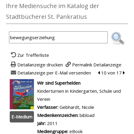
Ihre Mediensuche im Katalog der
Stadtbücherei St. Pankratius
Zur Trefferliste
Detailanzeige drucken
Permalink Detailanzeige
Detailanzeige per E-Mail versenden
zum vorherigen T
10 von 17
zum n
wird in neuem Tab geöffnet
Wir sind Superhelden
Kinderturnen in Kindergarten, Schule und
Verein
Verfasser:
Suche nach diesem Verfasser
Gebhardt, Nicole
Medienkennzeichen:
bibload
E-Medium
Jahr:
2011
Mediengruppe:
eBook